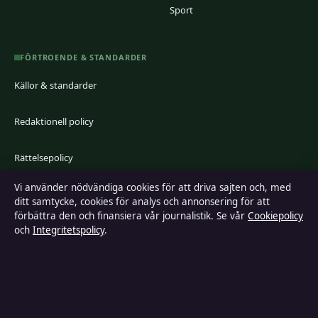
Sport
FÖRTROENDE & STANDARDER
Källor & standarder
Redaktionell policy
Rättelsepolicy
Vi använder nödvändiga cookies för att driva sajten och, med
Faktagranskningspolicy
ditt samtycke, cookies för analys och annonsering för att
förbättra den och finansiera vår journalistik. Se vår
Cookiepolicy
Ägande & finansiering
och
Integritetspolicy
.
Integritetspolicy
Cookiepolicy