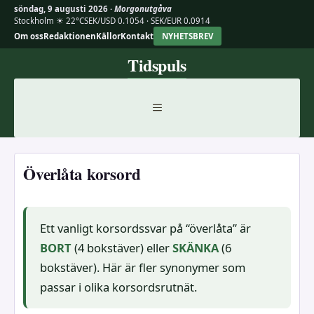
söndag, 9 augusti 2026 ·
Morgonutgåva
Stockholm ☀ 22°C
SEK/USD 0.1054 · SEK/EUR 0.0914
Om oss
Redaktionen
Källor
Kontakt
NYHETSBREV
Hoppa
Tidspuls
till
innehåll
MENY
Överlåta korsord
Ett vanligt korsordssvar på “överlåta” är
BORT
(4 bokstäver) eller
SKÄNKA
(6
bokstäver). Här är fler synonymer som
passar i olika korsordsrutnät.