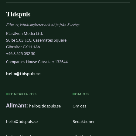
Tidspuls
Film, tv, kändisnyheter och nöje från Sverige.
Klarälven Media Ltd.
Suite 5.03, ICC, Casemates Square
Gibraltar GX11 1AA
+46 8 525 032 30
Companies House Gibraltar: 132644
hello@tidspuls.se
KONTAKTA OSS
OM OSS
Allmänt:
hello@tidspuls.se
Om oss
hello@tidspuls.se
Redaktionen