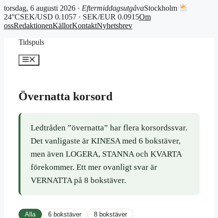
torsdag, 6 augusti 2026 ·
Eftermiddagsutgåva
Stockholm
24°C
SEK/USD 0.1057 · SEK/EUR 0.0915
Om
oss
Redaktionen
Källor
Kontakt
Nyhetsbrev
Hoppa
Tidspuls
till
innehåll
Meny
Övernatta korsord
Ledtråden ”övernatta” har flera korsordssvar.
Det vanligaste är KINESA med 6 bokstäver,
men även LOGERA, STANNA och KVARTA
förekommer. Ett mer ovanligt svar är
VERNATTA på 8 bokstäver.
Alla
6 bokstäver
8 bokstäver