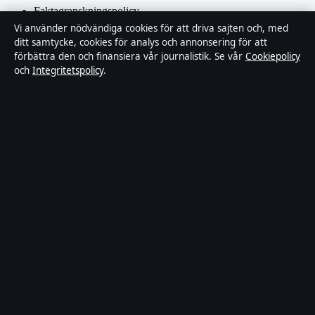
Faktagranskningspolicy
Vi använder nödvändiga cookies för att driva sajten och, med
ditt samtycke, cookies för analys och annonsering för att
Ägande & finansiering
förbättra den och finansiera vår journalistik. Se vår
Cookiepolicy
och
Integritetspolicy
.
Integritetspolicy
Cookiepolicy
Kändisar & integritet
Innehållet är endast avsett för allmän information och ska inte
betraktas som medicinsk, finansiell eller juridisk rådgivning.
Sponsrat material är tydligt märkt. Allmänna förfrågningar:
hello@tidspuls.se
.
Utgivare:
Klarälven Media Ltd., Gibraltar ·
Ansvarig utgivare:
Viktor Sandell, Chefredaktör · Companies House Gibraltar 132644
© 2026 Tidspuls.se · Klarälven Media Ltd. ·
WorldRSS
·