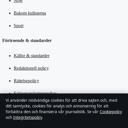
Nöje
Bakom kulisserna
Sport
Förtroende & standarder
Källor & standarder
Redaktionell policy
Rättelsepolicy
Faktagranskningspolicy
Vi använder nödvändiga cookies för att driva sajten och, med
Ägande & finansiering
ditt samtycke, cookies för analys och annonsering för att
förbättra den och finansiera vår journalistik. Se vår
Cookiepolicy
och
Integritetspolicy
.
Integritetspolicy