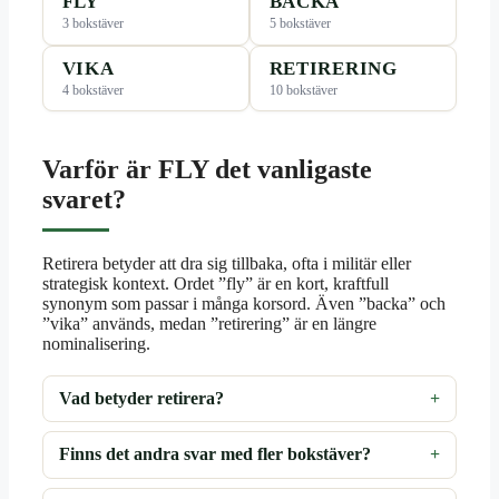
FLY
BACKA
3 bokstäver
5 bokstäver
VIKA
RETIRERING
4 bokstäver
10 bokstäver
Varför är FLY det vanligaste
svaret?
Retirera betyder att dra sig tillbaka, ofta i militär eller
strategisk kontext. Ordet ”fly” är en kort, kraftfull
synonym som passar i många korsord. Även ”backa” och
”vika” används, medan ”retirering” är en längre
nominalisering.
Vad betyder retirera?
Finns det andra svar med fler bokstäver?