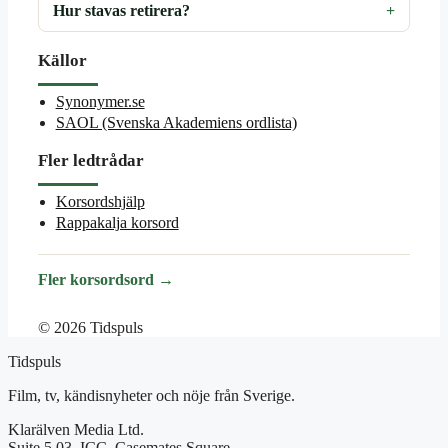
Hur stavas retirera?
Källor
Synonymer.se
SAOL (Svenska Akademiens ordlista)
Fler ledtrådar
Korsordshjälp
Rappakalja korsord
Fler korsordsord →
© 2026 Tidspuls
Tidspuls
Film, tv, kändisnyheter och nöje från Sverige.
Klarälven Media Ltd.
Suite 5.03, ICC, Casemates Square