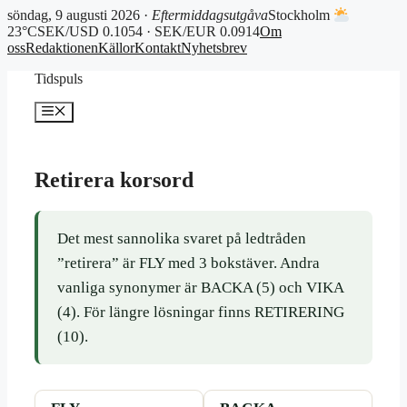
söndag, 9 augusti 2026 ·
Eftermiddagsutgåva
Stockholm
23°C
SEK/USD 0.1054 · SEK/EUR 0.0914
Om
oss
Redaktionen
Källor
Kontakt
Nyhetsbrev
Hoppa
Tidspuls
till
innehåll
Meny
Retirera korsord
Det mest sannolika svaret på ledtråden
”retirera” är FLY med 3 bokstäver. Andra
vanliga synonymer är BACKA (5) och VIKA
(4). För längre lösningar finns RETIRERING
(10).