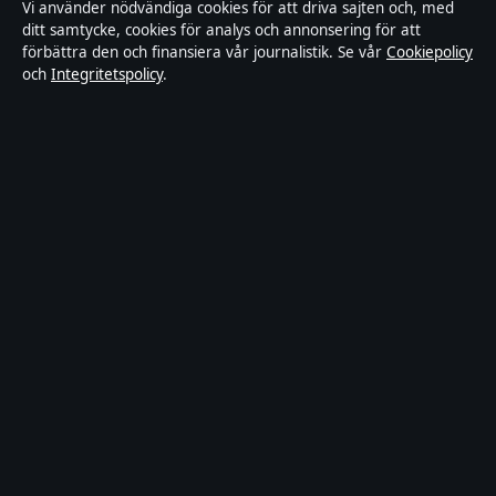
Vi använder nödvändiga cookies för att driva sajten och, med
Ägande & finansiering
ditt samtycke, cookies för analys och annonsering för att
förbättra den och finansiera vår journalistik. Se vår
Cookiepolicy
och
Integritetspolicy
.
Integritetspolicy
Cookiepolicy
Kändisar & integritet
Innehållet är endast avsett för allmän information och ska inte
betraktas som medicinsk, finansiell eller juridisk rådgivning.
Sponsrat material är tydligt märkt. Allmänna förfrågningar:
hello@tidspuls.se
.
Utgivare:
Klarälven Media Ltd., Gibraltar ·
Ansvarig utgivare:
Viktor Sandell, Chefredaktör · Companies House Gibraltar 132644
© 2026 Tidspuls.se · Klarälven Media Ltd. ·
WorldRSS
·
Så verifierar vi vår rapportering