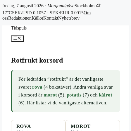
fredag, 7 augusti 2026 ·
Morgonutgåva
Stockholm ⛅
17°C
SEK/USD 0.1057 · SEK/EUR 0.0915
Om
oss
Redaktionen
Källor
Kontakt
Nyhetsbrev
Hoppa
Tidspuls
till
innehåll
Meny
Rotfrukt korsord
För ledtråden ”rotfrukt” är det vanligaste
svaret
rova
(4 bokstäver). Andra vanliga svar
i korsord är
morot
(5),
potatis
(7) och
kålrot
(6). Här listar vi de vanligaste alternativen.
ROVA
MOROT