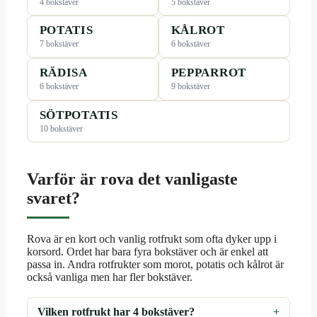
4 bokstäver
5 bokstäver
POTATIS
KÅLROT
7 bokstäver
6 bokstäver
RÄDISA
PEPPARROT
6 bokstäver
9 bokstäver
SÖTPOTATIS
10 bokstäver
Varför är rova det vanligaste
svaret?
Rova är en kort och vanlig rotfrukt som ofta dyker upp i
korsord. Ordet har bara fyra bokstäver och är enkel att
passa in. Andra rotfrukter som morot, potatis och kålrot är
också vanliga men har fler bokstäver.
Vilken rotfrukt har 4 bokstäver?