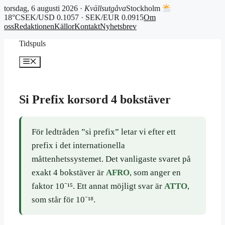
torsdag, 6 augusti 2026 ·
Kvällsutgåva
Stockholm
18°C
SEK/USD 0.1057 · SEK/EUR 0.0915
Om
oss
Redaktionen
Källor
Kontakt
Nyhetsbrev
Hoppa
Tidspuls
till
innehåll
Meny
Si Prefix korsord 4 bokstäver
För ledtråden ”si prefix” letar vi efter ett
prefix i det internationella
måttenhetssystemet. Det vanligaste svaret på
exakt 4 bokstäver är
AFRO
, som anger en
faktor 10⁻¹⁵. Ett annat möjligt svar är
ATTO
,
som står för 10⁻¹⁸.