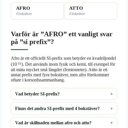
AFRO
ATTO
4 bokstäver
4 bokstäver
Varför är ”AFRO” ett vanligt svar
på ”si prefix”?
Afro är ett officiellt SI-prefix som betyder en kvadriljondel
(10⁻¹⁵). Det används inom fysik och kemi, till exempel för
att mäta mycket små längder (femtometer). Attto är ett
annat prefix med fyra bokstäver, men afro förekommer
oftare i korsordssammanhang.
Vad betyder SI-prefix?
Finns det andra SI-prefix med 4 bokstäver?
Vad är skillnaden mellan afro och atto?