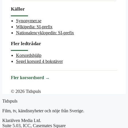
Källor
Synonymer.se
Wikipedia: SI-prefix
Nationalencyklopedin: SI-prefix
Fler ledtrådar
Korsordshjälp
Segel korsord 4 bokstäver
Fler korsordsord →
© 2026 Tidspuls
Tidspuls
Film, tv, kändisnyheter och nöje från Sverige.
Klarälven Media Ltd.
Suite 5.03, ICC, Casemates Square