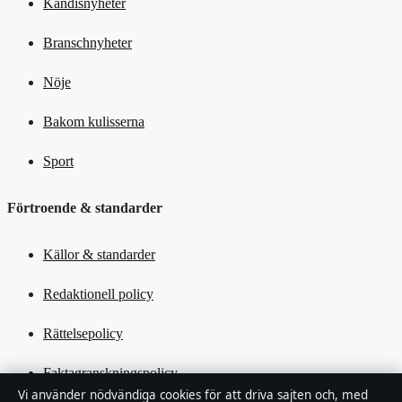
Kändisnyheter
Branschnyheter
Nöje
Bakom kulisserna
Sport
Förtroende & standarder
Källor & standarder
Redaktionell policy
Rättelsepolicy
Faktagranskningspolicy
Vi använder nödvändiga cookies för att driva sajten och, med