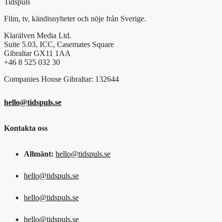
Tidspuls
Film, tv, kändisnyheter och nöje från Sverige.
Klarälven Media Ltd.
Suite 5.03, ICC, Casemates Square
Gibraltar GX11 1AA
+46 8 525 032 30
Companies House Gibraltar: 132644
hello@tidspuls.se
Kontakta oss
Allmänt:
hello@tidspuls.se
hello@tidspuls.se
hello@tidspuls.se
hello@tidspuls.se