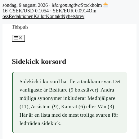
söndag, 9 augusti 2026 ·
Morgonutgåva
Stockholm
16°C
SEK/USD 0.1054 · SEK/EUR 0.0914
Om
oss
Redaktionen
Källor
Kontakt
Nyhetsbrev
Hoppa
Tidspuls
till
innehåll
Meny
Sidekick korsord
Sidekick i korsord har flera tänkbara svar. Det
vanligaste är Bisittare (9 bokstäver). Andra
möjliga synonymer inkluderar Medhjälpare
(11), Assistent (9), Kamrat (6) eller Vän (3).
Här är en lista med de mest troliga svaren för
ledtråden sidekick.