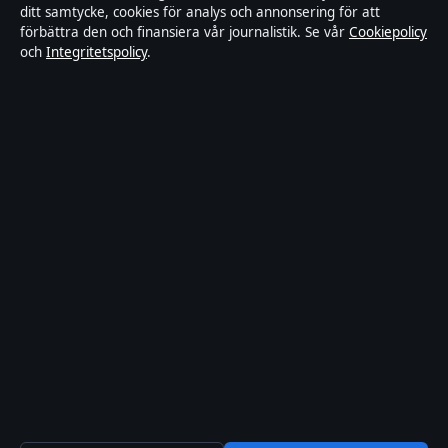
ditt samtycke, cookies för analys och annonsering för att
Ägande & finansiering
förbättra den och finansiera vår journalistik. Se vår
Cookiepolicy
och
Integritetspolicy
.
Integritetspolicy
Cookiepolicy
Kändisar & integritet
Innehållet är endast avsett för allmän information och ska inte
betraktas som medicinsk, finansiell eller juridisk rådgivning.
Sponsrat material är tydligt märkt. Allmänna förfrågningar:
hello@tidspuls.se
.
Utgivare:
Klarälven Media Ltd., Gibraltar ·
Ansvarig utgivare:
Viktor Sandell, Chefredaktör · Companies House Gibraltar 132644
© 2026 Tidspuls.se · Klarälven Media Ltd. ·
WorldRSS
·
Så verifierar vi vår rapportering