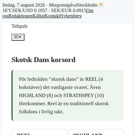
fredag, 7 augusti 2026 ·
Morgonutgåva
Stockholm
16°C
SEK/USD 0.1057 · SEK/EUR 0.0915
Om
oss
Redaktionen
Källor
Kontakt
Nyhetsbrev
Hoppa
Tidspuls
till
innehåll
Meny
Skotsk Dans korsord
För ledtråden ”skotsk dans” är REEL (4
bokstäver) det vanligaste svaret. Även
HIGHLAND (8) och STRATHSPEY (10)
förekommer. Reel är en traditionell skotsk
folkdans i livlig takt.