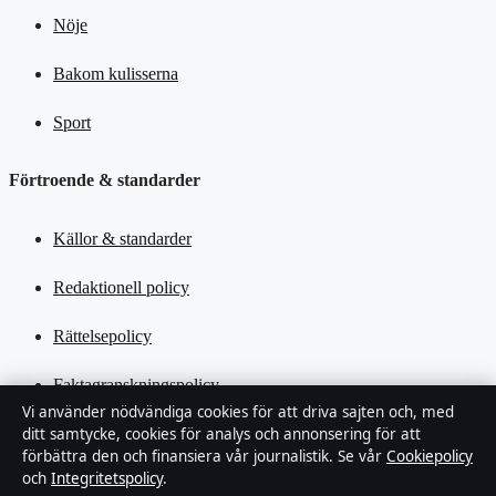
Nöje
Bakom kulisserna
Sport
Förtroende & standarder
Källor & standarder
Redaktionell policy
Rättelsepolicy
Faktagranskningspolicy
Vi använder nödvändiga cookies för att driva sajten och, med
Ägande & finansiering
ditt samtycke, cookies för analys och annonsering för att
förbättra den och finansiera vår journalistik. Se vår
Cookiepolicy
och
Integritetspolicy
.
Integritetspolicy