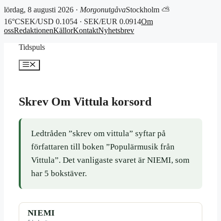
lördag, 8 augusti 2026 ·
Morgonutgåva
Stockholm ⛅
16°C
SEK/USD 0.1054 · SEK/EUR 0.0914
Om
oss
Redaktionen
Källor
Kontakt
Nyhetsbrev
Hoppa
Tidspuls
till
innehåll
Meny
Skrev Om Vittula korsord
Ledtråden ”skrev om vittula” syftar på
författaren till boken ”Populärmusik från
Vittula”. Det vanligaste svaret är NIEMI, som
har 5 bokstäver.
NIEMI