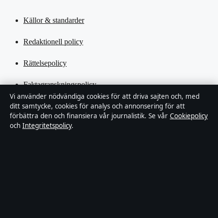
Källor & standarder
Redaktionell policy
Rättelsepolicy
Faktagranskningspolicy
Vi använder nödvändiga cookies för att driva sajten och, med
ditt samtycke, cookies för analys och annonsering för att
Ägande & finansiering
förbättra den och finansiera vår journalistik. Se vår
Cookiepolicy
och
Integritetspolicy
.
Integritetspolicy
Cookiepolicy
Kändisar & integritet
Innehållet är endast avsett för allmän information och ska inte
betraktas som medicinsk, finansiell eller juridisk rådgivning.
Sponsrat material är tydligt märkt. Allmänna förfrågningar: