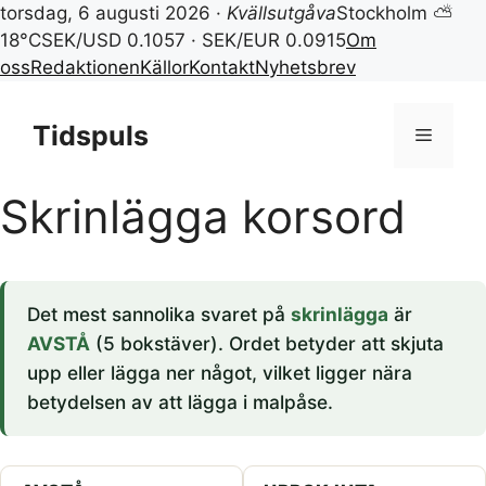
torsdag, 6 augusti 2026 ·
Kvällsutgåva
Stockholm ⛅
18°C
SEK/USD 0.1057 · SEK/EUR 0.0915
Om
oss
Redaktionen
Källor
Kontakt
Nyhetsbrev
Hoppa
till
Tidspuls
Meny
innehåll
Skrinlägga korsord
Det mest sannolika svaret på
skrinlägga
är
AVSTÅ
(5 bokstäver). Ordet betyder att skjuta
upp eller lägga ner något, vilket ligger nära
betydelsen av att lägga i malpåse.