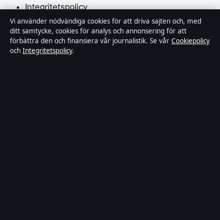
Integritetspolicy
Vi använder nödvändiga cookies för att driva sajten och, med
Cookiepolicy
ditt samtycke, cookies för analys och annonsering för att
förbättra den och finansiera vår journalistik. Se vår
Cookiepolicy
Kändisar & integritet
och
Integritetspolicy
.
Innehållet är endast avsett för allmän information och
ska inte betraktas som medicinsk, finansiell eller
juridisk rådgivning. Sponsrat material är tydligt märkt.
Allmänna förfrågningar:
hello@tidspuls.se
.
Utgivare:
Klarälven Media Ltd., Gibraltar ·
Ansvarig
utgivare:
Viktor Sandell, Chefredaktör · Companies
House Gibraltar 132644
© 2026 Tidspuls.se · Klarälven Media Ltd. ·
WorldRSS
·