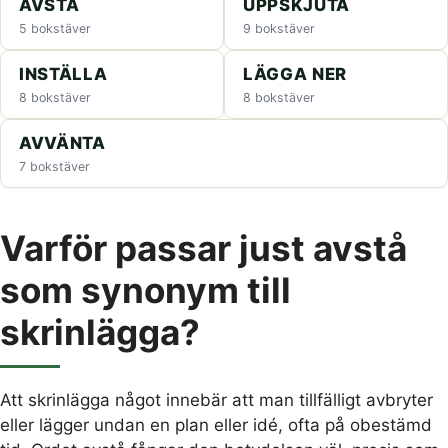
AVSTÅ
UPPSKJUTA
5 bokstäver
9 bokstäver
INSTÄLLA
LÄGGA NER
8 bokstäver
8 bokstäver
AVVÄNTA
7 bokstäver
Varför passar just avstå
som synonym till
skrinlägga?
Att skrinlägga något innebär att man tillfälligt avbryter
eller lägger undan en plan eller idé, ofta på obestämd