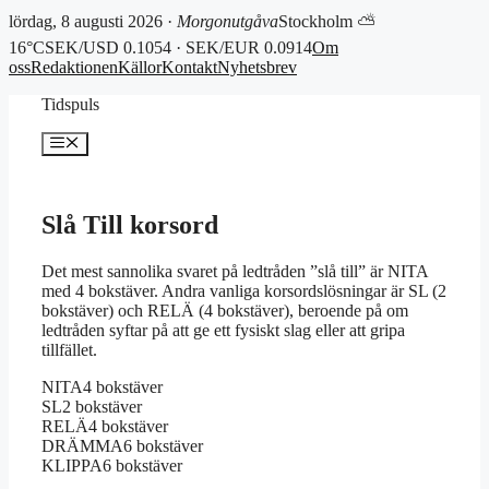
lördag, 8 augusti 2026 ·
Morgonutgåva
Stockholm ⛅
16°C
SEK/USD 0.1054 · SEK/EUR 0.0914
Om
oss
Redaktionen
Källor
Kontakt
Nyhetsbrev
Hoppa
Tidspuls
till
innehåll
Meny
Slå Till korsord
Det mest sannolika svaret på ledtråden ”slå till” är NITA
med 4 bokstäver. Andra vanliga korsordslösningar är SL (2
bokstäver) och RELÄ (4 bokstäver), beroende på om
ledtråden syftar på att ge ett fysiskt slag eller att gripa
tillfället.
NITA
4 bokstäver
SL
2 bokstäver
RELÄ
4 bokstäver
DRÄMMA
6 bokstäver
KLIPPA
6 bokstäver