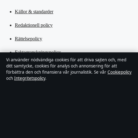
Källor & standarder
Redaktionell policy
Rättelsepolicy
Faktagranskningspolicy
Vi använder nödvändiga cookies för att driva sajten och, med
ditt samtycke, cookies för analys och annonsering för att
Ägande & finansiering
förbättra den och finansiera vår journalistik. Se vår
Cookiepolicy
och
Integritetspolicy
.
Integritetspolicy
Cookiepolicy
Kändisar & integritet
Innehållet är endast avsett för allmän information och ska inte
betraktas som medicinsk, finansiell eller juridisk rådgivning.
Sponsrat material är tydligt märkt. Allmänna förfrågningar: