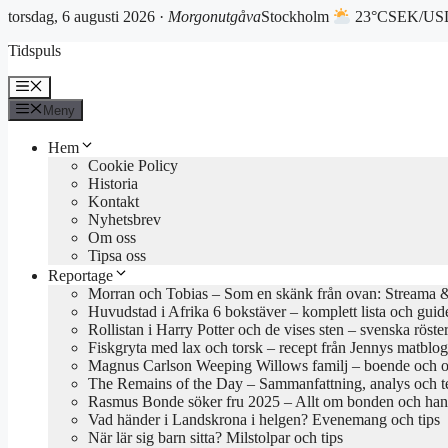
torsdag, 6 augusti 2026 ·
Morgonutgåva
Stockholm
23°C
SEK/USD
Hoppa
Tidspuls
till
innehåll
Meny
Meny
Hem
Cookie Policy
Historia
Kontakt
Nyhetsbrev
Om oss
Tipsa oss
Reportage
Morran och Tobias – Som en skänk från ovan: Streama & 
Huvudstad i Afrika 6 bokstäver – komplett lista och guid
Rollistan i Harry Potter och de vises sten – svenska röste
Fiskgryta med lax och torsk – recept från Jennys matblo
Magnus Carlson Weeping Willows familj – boende och o
The Remains of the Day – Sammanfattning, analys och 
Rasmus Bonde söker fru 2025 – Allt om bonden och han
Vad händer i Landskrona i helgen? Evenemang och tips
När lär sig barn sitta? Milstolpar och tips