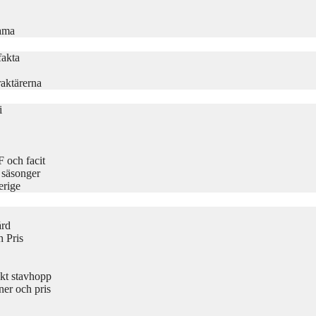
rama
fakta
aktärerna
i
 och facit
 säsonger
erige
ård
 Pris
kt stavhopp
er och pris