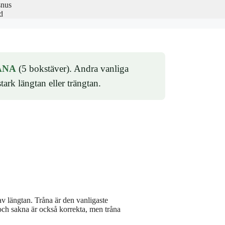
snus
d
ÅNA
(5 bokstäver). Andra vanliga
rk längtan eller trängtan.
av längtan. Tråna är den vanligaste
h sakna är också korrekta, men tråna