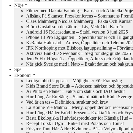
Nöje
Filmer med Dakota Fanning – Karriär och Aktuella Proje
Allsång På Skansen Presskonferens – Sommarens Premi
Claes Malmberg Nicolas Malmberg – Fakta Och Karriär
Björn Gustafsson den äldre – Liv, Verk Och Karriär
Android 16 Releasedatum – Stabil version 3 juni 2025
iPhone 13 Pro Elgiganten – Specifikationer och Tillgäng
K-Rauta Halmstad – Adress, Öppettider och Telefon 20
IFK Norrköping mot Elfsborg laguppställning – Förvänt
Aktivera BankID Swedbank – Steg-för-steg guide 2025
Jem & Fix Höganäs – Öppettider, Adress och Erbjudand
När gick Sverige med i Nato – Exakt datum och bakgru
Spel
Ekonomi
Lediga jobb i Uppsala – Möjligheter För Framgång
Kids Brand Store Butik – Adresser, märken och öppettid
Är Pluto en Planet – Fakta om status och IAU-beslut
Hur Lång Är En Säng – Standardmått och Råd i Sverige
Vad är en tes – Definition, struktur och krav
La Bonne Vie Malmö – Meny, öppettider och recensione
Hur Länge Håller Bröd i Frysen – Exakta Tider och Frys
Bästa Ekologiska Hudvårdsprodukter för Känslig Hud – B
Recept Torsk i Ugn – Enkelt med Potatis och Tomat
Frisyrer Tunt Hår Äldre Kvinnor – Bästa Volymklippnin