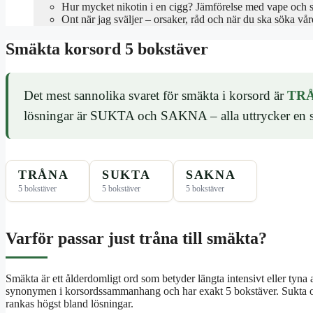
Hur mycket nikotin i en cigg? Jämförelse med vape och 
Ont när jag sväljer – orsaker, råd och när du ska söka vår
Smäkta korsord 5 bokstäver
Det mest sannolika svaret för smäkta i korsord är
TR
lösningar är SUKTA och SAKNA – alla uttrycker en sta
TRÅNA
SUKTA
SAKNA
5 bokstäver
5 bokstäver
5 bokstäver
Varför passar just tråna till smäkta?
Smäkta är ett ålderdomligt ord som betyder längta intensivt eller tyna 
synonymen i korsordssammanhang och har exakt 5 bokstäver. Sukta oc
rankas högst bland lösningar.