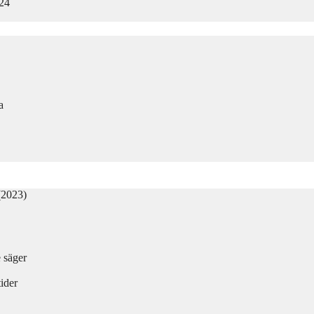
024
a
(2023)
e säger
ider