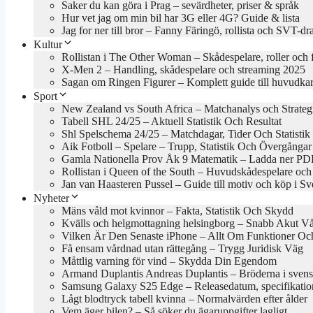
Saker du kan göra i Prag – sevärdheter, priser & språk
Hur vet jag om min bil har 3G eller 4G? Guide & lista
Jag for ner till bror – Fanny Färingö, rollista och SVT-d
Kultur
Rollistan i The Other Woman – Skådespelare, roller och 
X-Men 2 – Handling, skådespelare och streaming 2025
Sagan om Ringen Figurer – Komplett guide till huvudkar
Sport
New Zealand vs South Africa – Matchanalys och Strateg
Tabell SHL 24/25 – Aktuell Statistik Och Resultat
Shl Spelschema 24/25 – Matchdagar, Tider Och Statistik
Aik Fotboll – Spelare – Trupp, Statistik Och Övergångar
Gamla Nationella Prov Åk 9 Matematik – Ladda ner PDF
Rollistan i Queen of the South – Huvudskådespelare och
Jan van Haasteren Pussel – Guide till motiv och köp i Sv
Nyheter
Mäns våld mot kvinnor – Fakta, Statistik Och Skydd
Kvälls och helgmottagning helsingborg – Snabb Akut V
Vilken Är Den Senaste iPhone – Allt Om Funktioner Och
Få ensam vårdnad utan rättegång – Trygg Juridisk Väg
Måttlig varning för vind – Skydda Din Egendom
Armand Duplantis Andreas Duplantis – Bröderna i svens
Samsung Galaxy S25 Edge – Releasedatum, specifikation
Lågt blodtryck tabell kvinna – Normalvärden efter ålder
Vem äger bilen? – Så söker du ägaruppgifter lagligt