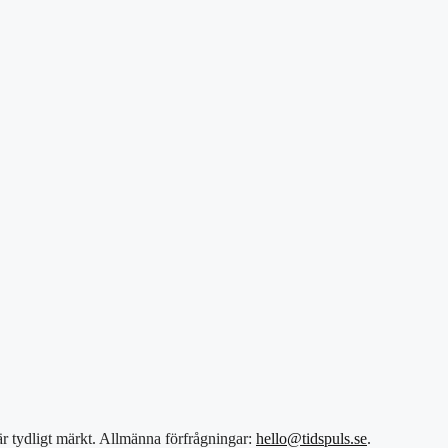
 är tydligt märkt. Allmänna förfrågningar:
hello@tidspuls.se
.