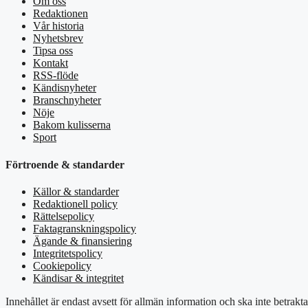
Om oss
Redaktionen
Vår historia
Nyhetsbrev
Tipsa oss
Kontakt
RSS-flöde
Kändisnyheter
Branschnyheter
Nöje
Bakom kulisserna
Sport
Förtroende & standarder
Källor & standarder
Redaktionell policy
Rättelsepolicy
Faktagranskningspolicy
Ägande & finansiering
Integritetspolicy
Cookiepolicy
Kändisar & integritet
Innehållet är endast avsett för allmän information och ska inte betrakt