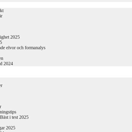
kt
är
lighet 2025
25
ade elvor och formanalys
en
nd 2024
er
r
ningstips
äst i test 2025
gar 2025