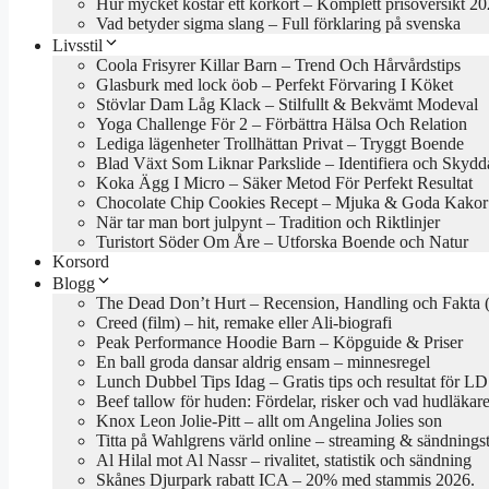
Hur mycket kostar ett körkort – Komplett prisöversikt 2
Vad betyder sigma slang – Full förklaring på svenska
Livsstil
Coola Frisyrer Killar Barn – Trend Och Hårvårdstips
Glasburk med lock öob – Perfekt Förvaring I Köket
Stövlar Dam Låg Klack – Stilfullt & Bekvämt Modeval
Yoga Challenge För 2 – Förbättra Hälsa Och Relation
Lediga lägenheter Trollhättan Privat – Tryggt Boende
Blad Växt Som Liknar Parkslide – Identifiera och Skydd
Koka Ägg I Micro – Säker Metod För Perfekt Resultat
Chocolate Chip Cookies Recept – Mjuka & Goda Kakor
När tar man bort julpynt – Tradition och Riktlinjer
Turistort Söder Om Åre – Utforska Boende och Natur
Korsord
Blogg
The Dead Don’t Hurt – Recension, Handling och Fakta 
Creed (film) – hit, remake eller Ali-biografi
Peak Performance Hoodie Barn – Köpguide & Priser
En ball groda dansar aldrig ensam – minnesregel
Lunch Dubbel Tips Idag – Gratis tips och resultat för LD
Beef tallow för huden: Fördelar, risker och vad hudläkar
Knox Leon Jolie-Pitt – allt om Angelina Jolies son
Titta på Wahlgrens värld online – streaming & sändningst
Al Hilal mot Al Nassr – rivalitet, statistik och sändning
Skånes Djurpark rabatt ICA – 20% med stammis 2026.