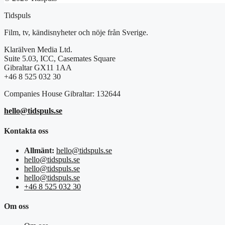
Tidspuls
Film, tv, kändisnyheter och nöje från Sverige.
Klarälven Media Ltd.
Suite 5.03, ICC, Casemates Square
Gibraltar GX11 1AA
+46 8 525 032 30
Companies House Gibraltar: 132644
hello@tidspuls.se
Kontakta oss
Allmänt:
hello@tidspuls.se
hello@tidspuls.se
hello@tidspuls.se
hello@tidspuls.se
+46 8 525 032 30
Om oss