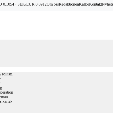
 0.1054 · SEK/EUR 0.0912
Om oss
Redaktionen
Källor
Kontakt
Nyhet
rollista
e
r
gg
peration
teman
s kärlek