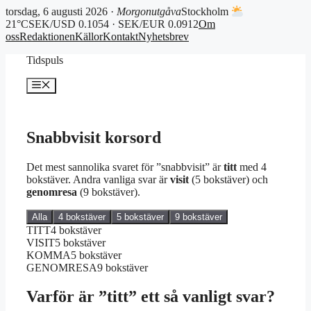
torsdag, 6 augusti 2026 ·
Morgonutgåva
Stockholm
21°C
SEK/USD 0.1054 · SEK/EUR 0.0912
Om
oss
Redaktionen
Källor
Kontakt
Nyhetsbrev
Hoppa
Tidspuls
till
innehåll
Meny
Snabbvisit korsord
Det mest sannolika svaret för ”snabbvisit” är
titt
med 4
bokstäver. Andra vanliga svar är
visit
(5 bokstäver) och
genomresa
(9 bokstäver).
Alla
4 bokstäver
5 bokstäver
9 bokstäver
TITT
4 bokstäver
VISIT
5 bokstäver
KOMMA
5 bokstäver
GENOMRESA
9 bokstäver
Varför är ”titt” ett så vanligt svar?