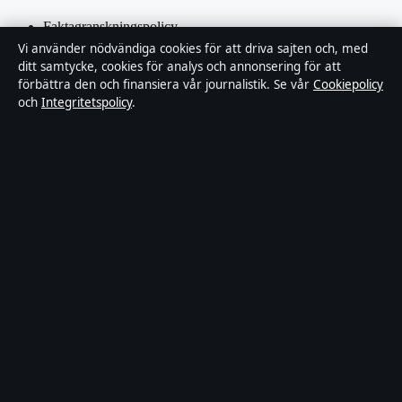
Faktagranskningspolicy
Vi använder nödvändiga cookies för att driva sajten och, med
Ägande & finansiering
ditt samtycke, cookies för analys och annonsering för att
förbättra den och finansiera vår journalistik. Se vår
Cookiepolicy
och
Integritetspolicy
.
Integritetspolicy
Cookiepolicy
Kändisar & integritet
Innehållet är endast avsett för allmän information och ska inte
betraktas som medicinsk, finansiell eller juridisk rådgivning.
Sponsrat material är tydligt märkt. Allmänna förfrågningar:
hello@tidspuls.se
.
Utgivare:
Klarälven Media Ltd., Gibraltar ·
Ansvarig utgivare:
Viktor Sandell, Chefredaktör · Companies House Gibraltar 132644
© 2026 Tidspuls.se · Klarälven Media Ltd. ·
WorldRSS
·