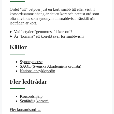
Ordet ”titt” betyder just en kort, snabb titt eller visit. I
korsordssammanhang är det ett kort och precist ord som
ofta används som synonym till snabbvisit, särskilt när
ledtråden är kort.
Vad betyder ”genomresa” i korsord?
Är ”komma” ett korrekt svar för snabbvisit?
Källor
Synonymer.se
SAOL (Svenska Akademiens ordlista)
Nationalencyklopedin
Fler ledtrådar
Korsordshjälp
Senfärdig korsord
Fler korsordsord →