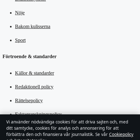
Nöje
Bakom kulisserna
Sport
Förtroende & standarder
Källor & standarder
Redaktionell policy
Rättelsepolicy
Faktagranskningspolicy
Vi använder nödvändiga cookies för att driva sajten och, med
Ägande & finansiering
ditt samtycke, cookies för analys och annonsering för att
förbättra den och finansiera vår journalistik. Se vår
Cookiepolicy