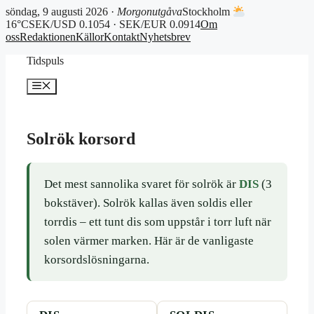
söndag, 9 augusti 2026 ·
Morgonutgåva
Stockholm
16°C
SEK/USD 0.1054 · SEK/EUR 0.0914
Om
oss
Redaktionen
Källor
Kontakt
Nyhetsbrev
Hoppa
Tidspuls
till
innehåll
Meny
Solrök korsord
Det mest sannolika svaret för solrök är
DIS
(3
bokstäver). Solrök kallas även soldis eller
torrdis – ett tunt dis som uppstår i torr luft när
solen värmer marken. Här är de vanligaste
korsordslösningarna.