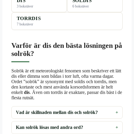
DIS
SOLDIS
3 bokstäver
6 bokstäver
TORRDIS
7 bokstäver
Varför är dis den bästa lösningen på
solrök?
Solrök är ett meteorologiskt fenomen som beskriver ett lätt
dis eller dimma som bildas i torr luft, ofta varma dagar.
Ordet ”solrök” är synonymt med soldis och torrdis, men
den kortaste och mest använda korsordsformen är helt
enkelt
dis
. Även om torrdis är exaktare, passar dis bäst i de
flesta rutnät.
Vad är skillnaden mellan dis och solrök?
Kan solrök lösas med andra ord?