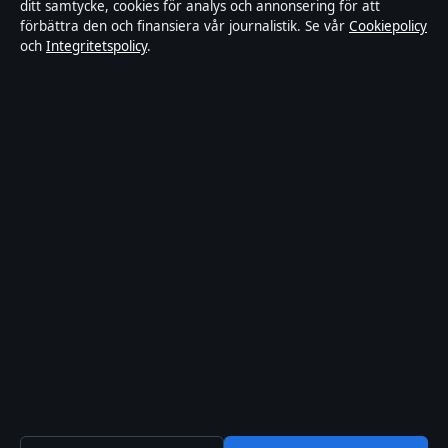
ditt samtycke, cookies för analys och annonsering för att
Ägande & finansiering
förbättra den och finansiera vår journalistik. Se vår
Cookiepolicy
och
Integritetspolicy
.
Integritetspolicy
Cookiepolicy
Kändisar & integritet
Innehållet är endast avsett för allmän information och ska inte
betraktas som medicinsk, finansiell eller juridisk rådgivning.
Sponsrat material är tydligt märkt. Allmänna förfrågningar:
hello@tidspuls.se
.
Utgivare:
Klarälven Media Ltd., Gibraltar ·
Ansvarig utgivare:
Viktor Sandell, Chefredaktör · Companies House Gibraltar 132644
© 2026 Tidspuls.se · Klarälven Media Ltd. ·
WorldRSS
·
Så verifierar vi vår rapportering