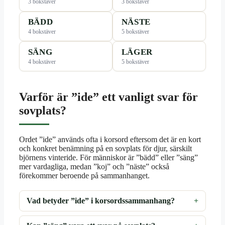
3 bokstäver
3 bokstäver
BÄDD
NÄSTE
4 bokstäver
5 bokstäver
SÄNG
LÄGER
4 bokstäver
5 bokstäver
Varför är ”ide” ett vanligt svar för
sovplats?
Ordet ”ide” används ofta i korsord eftersom det är en kort
och konkret benämning på en sovplats för djur, särskilt
björnens vinteride. För människor är ”bädd” eller ”säng”
mer vardagliga, medan ”koj” och ”näste” också
förekommer beroende på sammanhanget.
Vad betyder ”ide” i korsordssammanhang?