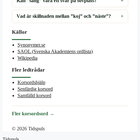
Kan ”säng” vara ett svar på sovplats?
Vad är skillnaden mellan ”koj” och ”näste”?
Källor
Synonymer.se
SAOL (Svenska Akademiens ordlista)
Wikipedia
Fler ledtrådar
Korsordshjälp
Senfärdig korsord
Samfälld korsord
Fler korsordsord →
© 2026 Tidspuls
Tidspuls