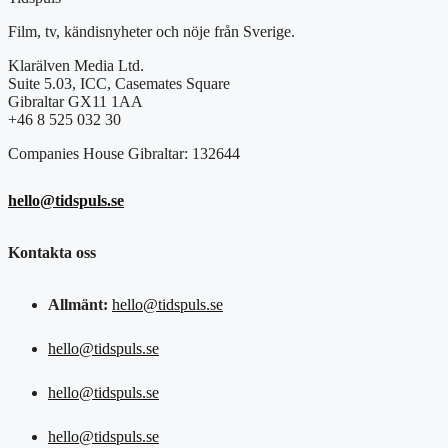
Film, tv, kändisnyheter och nöje från Sverige.
Klarälven Media Ltd.
Suite 5.03, ICC, Casemates Square
Gibraltar GX11 1AA
+46 8 525 032 30
Companies House Gibraltar: 132644
hello@tidspuls.se
Kontakta oss
Allmänt:
hello@tidspuls.se
hello@tidspuls.se
hello@tidspuls.se
hello@tidspuls.se