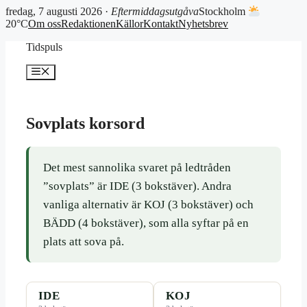
fredag, 7 augusti 2026 ·
Eftermiddagsutgåva
Stockholm
20°C
Om oss
Redaktionen
Källor
Kontakt
Nyhetsbrev
Hoppa
Tidspuls
till
innehåll
Meny
Sovplats korsord
Det mest sannolika svaret på ledtråden
”sovplats” är IDE (3 bokstäver). Andra
vanliga alternativ är KOJ (3 bokstäver) och
BÄDD (4 bokstäver), som alla syftar på en
plats att sova på.
IDE
KOJ