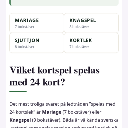
MARIAGE
KNAGSPEL
7 bokstäver
8 bokstäver
SJUTTJON
KORTLEK
8 bokstäver
7 bokstäver
Vilket kortspel spelas
med 24 kort?
Det mest troliga svaret på ledtråden ”spelas med
24 kortslek” är
Mariage
(7 bokstäver) eller
Knagspel
(9 bokstäver). Båda är välkända svenska
kortspel som spelas med en reducerad kortlek på