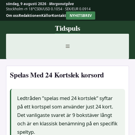
söndag, 9 augusti 2026 ·
Morgonutgåva
Stockholm ⛅ 18°C
SEK/USD 0.1054 · SEK/EUR 0.0914
Om oss
Redaktionen
Källor
Kontakt
NYHETSBREV
Hoppa
Tidspuls
till
innehåll
MENY
Spelas Med 24 Kortslek korsord
Ledtråden ”spelas med 24 kortslek” syftar
på ett kortspel som använder just 24 kort.
Det vanligaste svaret är 9 bokstäver långt
och är en klassisk benämning på en specifik
speltyp.