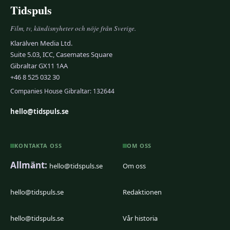
Tidspuls
Film, tv, kändisnyheter och nöje från Sverige.
Klarälven Media Ltd.
Suite 5.03, ICC, Casemates Square
Gibraltar GX11 1AA
+46 8 525 032 30
Companies House Gibraltar: 132644
hello@tidspuls.se
KONTAKTA OSS
OM OSS
Allmänt:
hello@tidspuls.se
Om oss
hello@tidspuls.se
Redaktionen
hello@tidspuls.se
Vår historia