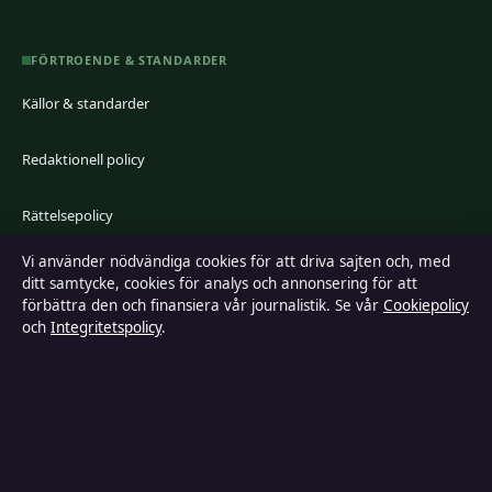
FÖRTROENDE & STANDARDER
Källor & standarder
Redaktionell policy
Rättelsepolicy
Vi använder nödvändiga cookies för att driva sajten och, med
Faktagranskningspolicy
ditt samtycke, cookies för analys och annonsering för att
förbättra den och finansiera vår journalistik. Se vår
Cookiepolicy
Ägande & finansiering
och
Integritetspolicy
.
Integritetspolicy
Cookiepolicy