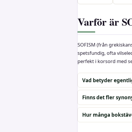
Varför är S
SOFISM (från grekiskan
spetsfundig, ofta vilsel
perfekt i korsord med s
Vad betyder egentli
Finns det fler synon
Hur många bokstäve