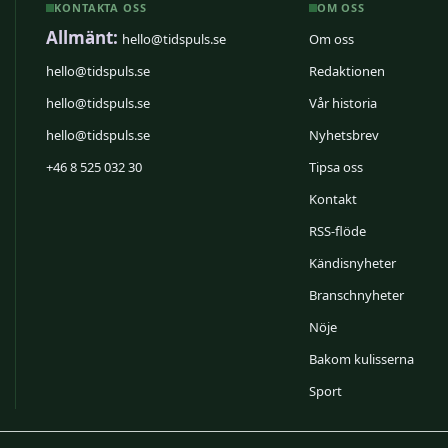
KONTAKTA OSS
OM OSS
Allmänt:
hello@tidspuls.se
Om oss
hello@tidspuls.se
Redaktionen
hello@tidspuls.se
Vår historia
hello@tidspuls.se
Nyhetsbrev
+46 8 525 032 30
Tipsa oss
Kontakt
RSS-flöde
Kändisnyheter
Branschnyheter
Nöje
Bakom kulisserna
Sport