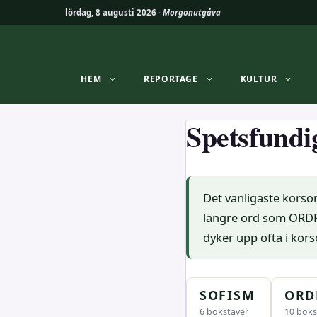
lördag, 8 augusti 2026 ·
Morgonutgåva
Hoppa
till
innehåll
HEM
REPORTAGE
KULTUR
Spetsfundi
Det vanligaste korso
längre ord som ORDR
dyker upp ofta i kors
SOFISM
ORD
6 bokstäver
10 boks