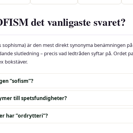
OFISM det vanligaste svaret?
s sophisma) är den mest direkt synonyma benämningen på
edande slutledning – precis vad ledtråden syftar på. Ordet p
ex bokstäver.
gen ”sofism”?
ymer till spetsfundigheter?
r har ”ordrytteri”?