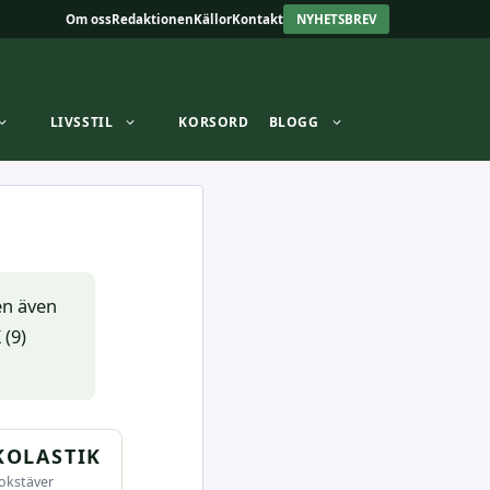
Om oss
Redaktionen
Källor
Kontakt
NYHETSBREV
LIVSSTIL
KORSORD
BLOGG
en även
(9)
KOLASTIK
okstäver