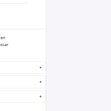
 en
assar