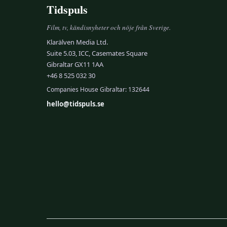
Tidspuls
Film, tv, kändisnyheter och nöje från Sverige.
Klarälven Media Ltd.
Suite 5.03, ICC, Casemates Square
Gibraltar GX11 1AA
+46 8 525 032 30
Companies House Gibraltar: 132644
hello@tidspuls.se