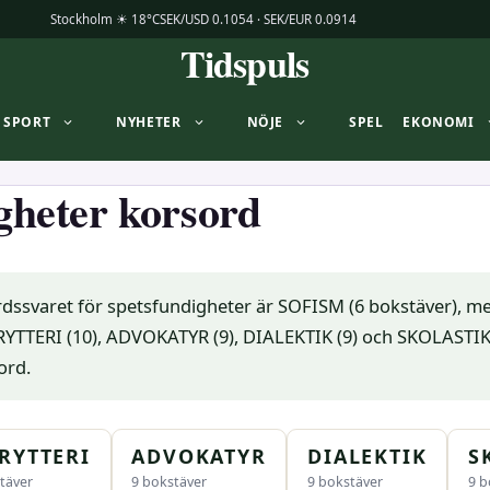
Stockholm ☀ 18°C
SEK/USD 0.1054 · SEK/EUR 0.0914
Tidspuls
SPORT
NYHETER
NÖJE
SPEL
EKONOMI
gheter korsord
rdssvaret för spetsfundigheter är SOFISM (6 bokstäver), m
YTTERI (10), ADVOKATYR (9), DIALEKTIK (9) och SKOLASTIK 
ord.
RYTTERI
ADVOKATYR
DIALEKTIK
S
täver
9 bokstäver
9 bokstäver
9 b