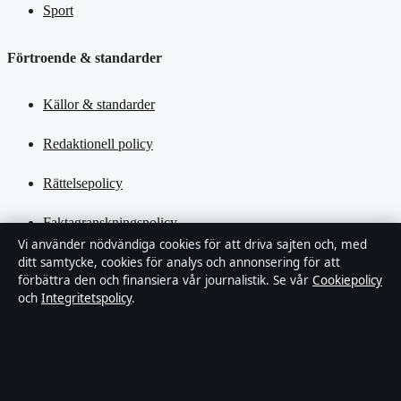
Sport
Förtroende & standarder
Källor & standarder
Redaktionell policy
Rättelsepolicy
Faktagranskningspolicy
Vi använder nödvändiga cookies för att driva sajten och, med
Ägande & finansiering
ditt samtycke, cookies för analys och annonsering för att
förbättra den och finansiera vår journalistik. Se vår
Cookiepolicy
och
Integritetspolicy
.
Integritetspolicy
Cookiepolicy
Kändisar & integritet