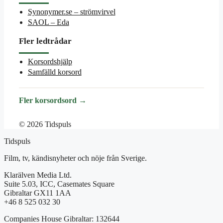
Synonymer.se – strömvirvel
SAOL – Eda
Fler ledtrådar
Korsordshjälp
Samfälld korsord
Fler korsordsord →
© 2026 Tidspuls
Tidspuls
Film, tv, kändisnyheter och nöje från Sverige.
Klarälven Media Ltd.
Suite 5.03, ICC, Casemates Square
Gibraltar GX11 1AA
+46 8 525 032 30
Companies House Gibraltar: 132644