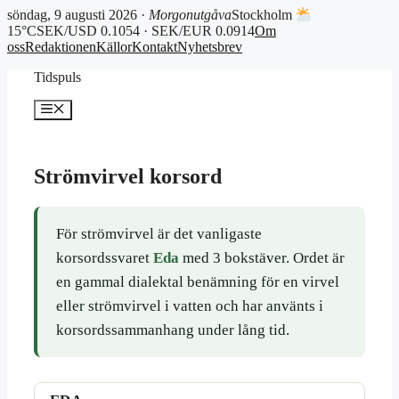
söndag, 9 augusti 2026 ·
Morgonutgåva
Stockholm
15°C
SEK/USD 0.1054 · SEK/EUR 0.0914
Om
oss
Redaktionen
Källor
Kontakt
Nyhetsbrev
Hoppa
Tidspuls
till
innehåll
Meny
Strömvirvel korsord
För strömvirvel är det vanligaste
korsordssvaret
Eda
med 3 bokstäver. Ordet är
en gammal dialektal benämning för en virvel
eller strömvirvel i vatten och har använts i
korsordssammanhang under lång tid.