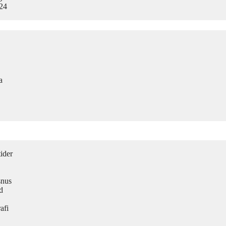
024
a
ider
snus
d
afi