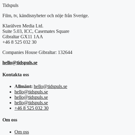
Tidspuls
Film, tv, kändisnyheter och nöje från Sverige.
Klarälven Media Ltd.
Suite 5.03, ICC, Casemates Square
Gibraltar GX11 1AA
+46 8 525 032 30
Companies House Gibraltar: 132644
hello@tidspuls.se
Kontakta oss
Allmänt:
hello@tidspuls.se
hello@tidspuls.se
hello@tidspuls.se
hello@tidspuls.se
+46 8 525 032 30
Om oss
Om oss