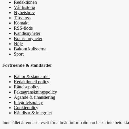
Redaktionen
Vår historia
Nyhetsbrev
Tipsa oss
Kontakt
RSS-flöde
Kändisnyheter
Branschnyheter
Nöje
Bakom kulisserna
Sport
Förtroende & standarder
Källor & standarder
Redaktionell policy
Rättelsepolicy
Faktagranskningspolicy
Ägande & finansiering
Integritetspolicy
Cookiepolicy
Kändisar & integritet
Innehållet är endast avsett för allmän information och ska inte betrakt