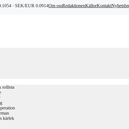
.1054 · SEK/EUR 0.0914
Om oss
Redaktionen
Källor
Kontakt
Nyhetsbr
rollista
e
r
gg
peration
teman
s kärlek