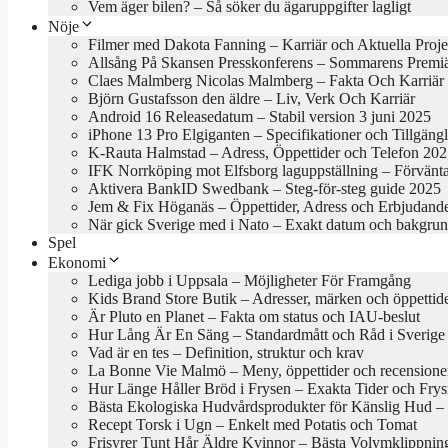
Vem äger bilen? – Så söker du ägaruppgifter lagligt
Nöje
Filmer med Dakota Fanning – Karriär och Aktuella Proje
Allsång På Skansen Presskonferens – Sommarens Premi
Claes Malmberg Nicolas Malmberg – Fakta Och Karriär
Björn Gustafsson den äldre – Liv, Verk Och Karriär
Android 16 Releasedatum – Stabil version 3 juni 2025
iPhone 13 Pro Elgiganten – Specifikationer och Tillgäng
K-Rauta Halmstad – Adress, Öppettider och Telefon 20
IFK Norrköping mot Elfsborg laguppställning – Förvänt
Aktivera BankID Swedbank – Steg-för-steg guide 2025
Jem & Fix Höganäs – Öppettider, Adress och Erbjudand
När gick Sverige med i Nato – Exakt datum och bakgru
Spel
Ekonomi
Lediga jobb i Uppsala – Möjligheter För Framgång
Kids Brand Store Butik – Adresser, märken och öppettid
Är Pluto en Planet – Fakta om status och IAU-beslut
Hur Lång Är En Säng – Standardmått och Råd i Sverige
Vad är en tes – Definition, struktur och krav
La Bonne Vie Malmö – Meny, öppettider och recensione
Hur Länge Håller Bröd i Frysen – Exakta Tider och Frys
Bästa Ekologiska Hudvårdsprodukter för Känslig Hud – B
Recept Torsk i Ugn – Enkelt med Potatis och Tomat
Frisyrer Tunt Hår Äldre Kvinnor – Bästa Volymklippnin