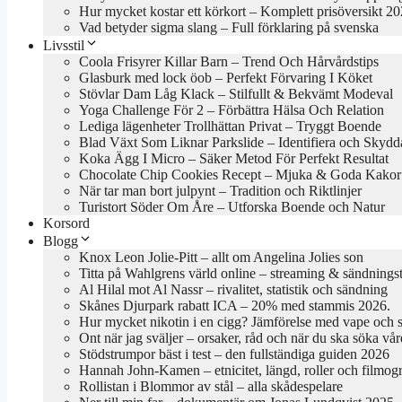
Hur mycket kostar ett körkort – Komplett prisöversikt 2
Vad betyder sigma slang – Full förklaring på svenska
Livsstil
Coola Frisyrer Killar Barn – Trend Och Hårvårdstips
Glasburk med lock öob – Perfekt Förvaring I Köket
Stövlar Dam Låg Klack – Stilfullt & Bekvämt Modeval
Yoga Challenge För 2 – Förbättra Hälsa Och Relation
Lediga lägenheter Trollhättan Privat – Tryggt Boende
Blad Växt Som Liknar Parkslide – Identifiera och Skydd
Koka Ägg I Micro – Säker Metod För Perfekt Resultat
Chocolate Chip Cookies Recept – Mjuka & Goda Kakor
När tar man bort julpynt – Tradition och Riktlinjer
Turistort Söder Om Åre – Utforska Boende och Natur
Korsord
Blogg
Knox Leon Jolie-Pitt – allt om Angelina Jolies son
Titta på Wahlgrens värld online – streaming & sändningst
Al Hilal mot Al Nassr – rivalitet, statistik och sändning
Skånes Djurpark rabatt ICA – 20% med stammis 2026.
Hur mycket nikotin i en cigg? Jämförelse med vape och 
Ont när jag sväljer – orsaker, råd och när du ska söka vår
Stödstrumpor bäst i test – den fullständiga guiden 2026
Hannah John-Kamen – etnicitet, längd, roller och filmogr
Rollistan i Blommor av stål – alla skådespelare