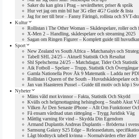
Saker du kan göra i Prag – sevärdheter, priser & språk
Hur vet jag om min bil har 3G eller 4G? Guide & lista
Jag for ner till bror – Fanny Färingö, rollista och SVT-d
Kultur
Rollistan i The Other Woman – Skådespelare, roller och 
X-Men 2 – Handling, skådespelare och streaming 2025
Sagan om Ringen Figurer – Komplett guide till huvudkar
Sport
New Zealand vs South Africa – Matchanalys och Strateg
Tabell SHL 24/25 – Aktuell Statistik Och Resultat
Shl Spelschema 24/25 – Matchdagar, Tider Och Statistik
Aik Fotboll – Spelare – Trupp, Statistik Och Övergångar
Gamla Nationella Prov Åk 9 Matematik – Ladda ner PDF
Rollistan i Queen of the South – Huvudskådespelare och
Jan van Haasteren Pussel – Guide till motiv och köp i Sv
Nyheter
Mäns våld mot kvinnor – Fakta, Statistik Och Skydd
Kvälls och helgmottagning helsingborg – Snabb Akut V
Vilken Är Den Senaste iPhone – Allt Om Funktioner Och
Få ensam vårdnad utan rättegång – Trygg Juridisk Väg
Måttlig varning för vind – Skydda Din Egendom
Armand Duplantis Andreas Duplantis – Bröderna i svens
Samsung Galaxy S25 Edge – Releasedatum, specifikation
Lågt blodtryck tabell kvinna – Normalvärden efter ålder