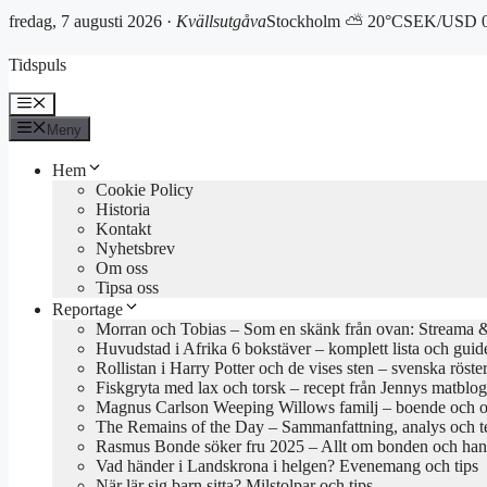
fredag, 7 augusti 2026 ·
Kvällsutgåva
Stockholm ⛅ 20°C
SEK/USD 0
Hoppa
Tidspuls
till
innehåll
Meny
Meny
Hem
Cookie Policy
Historia
Kontakt
Nyhetsbrev
Om oss
Tipsa oss
Reportage
Morran och Tobias – Som en skänk från ovan: Streama & 
Huvudstad i Afrika 6 bokstäver – komplett lista och guid
Rollistan i Harry Potter och de vises sten – svenska röste
Fiskgryta med lax och torsk – recept från Jennys matblo
Magnus Carlson Weeping Willows familj – boende och o
The Remains of the Day – Sammanfattning, analys och 
Rasmus Bonde söker fru 2025 – Allt om bonden och han
Vad händer i Landskrona i helgen? Evenemang och tips
När lär sig barn sitta? Milstolpar och tips