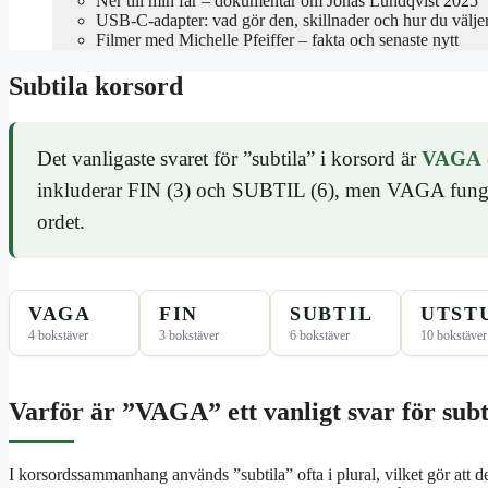
Ner till min far – dokumentär om Jonas Lundqvist 2025
USB-C-adapter: vad gör den, skillnader och hur du välje
Filmer med Michelle Pfeiffer – fakta och senaste nytt
Subtila korsord
Det vanligaste svaret för ”subtila” i korsord är
VAGA
inkluderar FIN (3) och SUBTIL (6), men VAGA fungera
ordet.
VAGA
FIN
SUBTIL
UTST
4 bokstäver
3 bokstäver
6 bokstäver
10 bokstäver
Varför är ”VAGA” ett vanligt svar för subt
I korsordssammanhang används ”subtila” ofta i plural, vilket gör att d