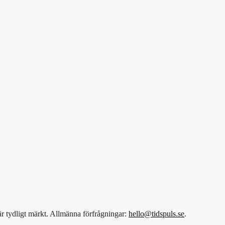
 är tydligt märkt. Allmänna förfrågningar:
hello@tidspuls.se
.