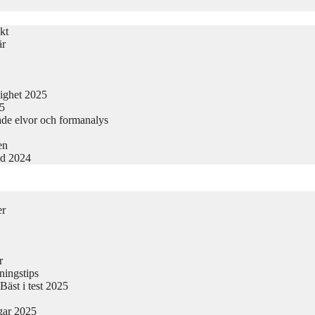
kt
är
lighet 2025
25
ade elvor och formanalys
en
nd 2024
er
r
ningstips
äst i test 2025
gar 2025