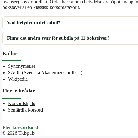
nyanser) passar perfekt. Ordet har samma betydelse av något knappt mä
bokstäver är en klassisk korsordsfavorit.
Vad betyder ordet subtil?
Finns det andra svar för subtila på 11 bokstäver?
Källor
Synonymer.se
SAOL (Svenska Akademiens ordlista)
Wikipedia
Fler ledtrådar
Korsordshjälp
Senfärdig korsord
Fler korsordsord →
© 2026 Tidspuls