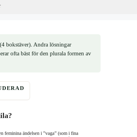
r
(4 bokstäver). Andra lösningar
r ofta bäst för den plurala formen av
UDERAD
ila?
en feminina ändelsen i ”vaga” (som i fina