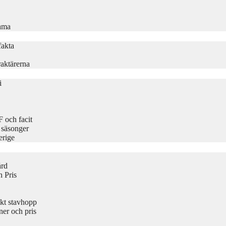
rama
fakta
aktärerna
i
 och facit
 säsonger
erige
ård
 Pris
kt stavhopp
er och pris