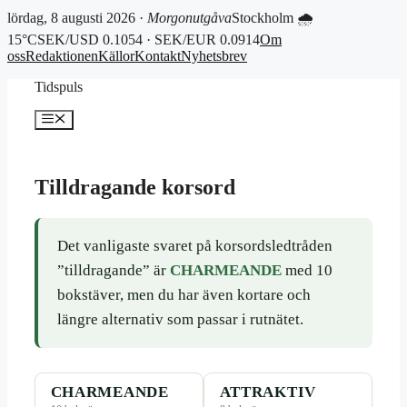
lördag, 8 augusti 2026 ·
Morgonutgåva
Stockholm 🌧
15°C
SEK/USD 0.1054 · SEK/EUR 0.0914
Om
oss
Redaktionen
Källor
Kontakt
Nyhetsbrev
Hoppa
Tidspuls
till
innehåll
Meny
Tilldragande korsord
Det vanligaste svaret på korsordsledtråden
”tilldragande” är
CHARMEANDE
med 10
bokstäver, men du har även kortare och
längre alternativ som passar i rutnätet.
CHARMEANDE
ATTRAKTIV