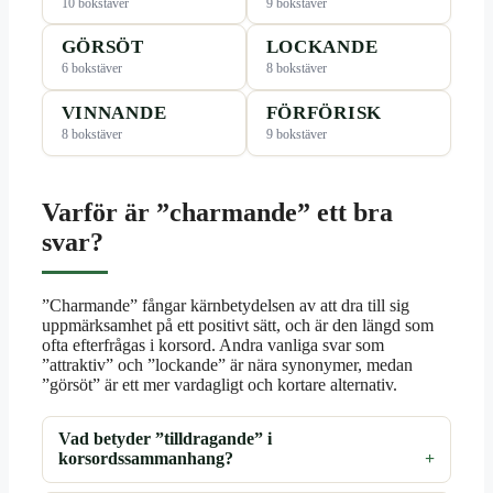
10 bokstäver
9 bokstäver
GÖRSÖT
LOCKANDE
6 bokstäver
8 bokstäver
VINNANDE
FÖRFÖRISK
8 bokstäver
9 bokstäver
Varför är ”charmande” ett bra
svar?
”Charmande” fångar kärnbetydelsen av att dra till sig
uppmärksamhet på ett positivt sätt, och är den längd som
ofta efterfrågas i korsord. Andra vanliga svar som
”attraktiv” och ”lockande” är nära synonymer, medan
”görsöt” är ett mer vardagligt och kortare alternativ.
Vad betyder ”tilldragande” i
korsordssammanhang?