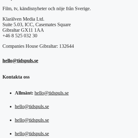
Film, tv, kändisnyheter och nöje från Sverige.
Klarälven Media Ltd.
Suite 5.03, ICC, Casemates Square
Gibraltar GX11 1AA
+46 8 525 032 30
Companies House Gibraltar: 132644
hello@tidspuls.se
Kontakta oss
Allmänt:
hello@tidspuls.se
hello@tidspuls.se
hello@tidspuls.se
hello@tidspuls.se