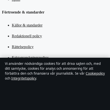
Förtroende & standarder
Källor & standarder
Redaktionell policy
Rättelsepolicy
Faktagranskningspolicy
Vi använder nödvändiga cookies för att driva sajten och, med
Ägande & finansiering
ditt samtycke, cookies för analys och annonsering för att
förbättra den och finansiera vår journalistik. Se vår
Cookiepolicy
och
Integritetspolicy
.
Integritetspolicy
Cookiepolicy
Kändisar & integritet