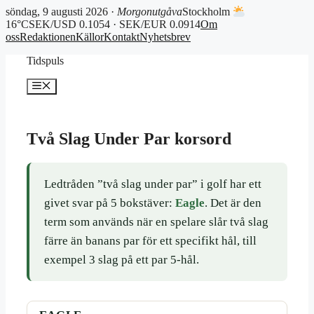
söndag, 9 augusti 2026 ·
Morgonutgåva
Stockholm
16°C
SEK/USD 0.1054 · SEK/EUR 0.0914
Om
oss
Redaktionen
Källor
Kontakt
Nyhetsbrev
Hoppa
Tidspuls
till
innehåll
Meny
Två Slag Under Par korsord
Ledtråden ”två slag under par” i golf har ett
givet svar på 5 bokstäver:
Eagle
. Det är den
term som används när en spelare slår två slag
färre än banans par för ett specifikt hål, till
exempel 3 slag på ett par 5-hål.