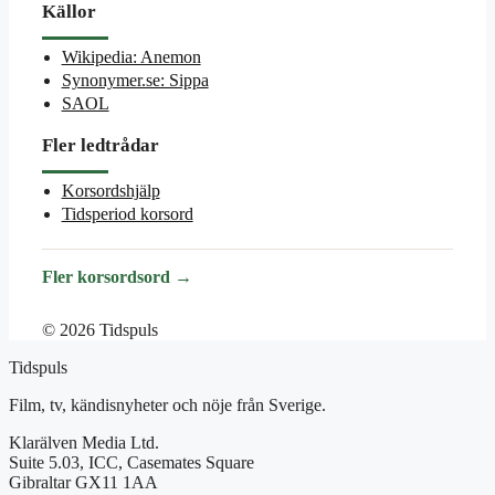
Källor
Wikipedia: Anemon
Synonymer.se: Sippa
SAOL
Fler ledtrådar
Korsordshjälp
Tidsperiod korsord
Fler korsordsord →
© 2026 Tidspuls
Tidspuls
Film, tv, kändisnyheter och nöje från Sverige.
Klarälven Media Ltd.
Suite 5.03, ICC, Casemates Square
Gibraltar GX11 1AA