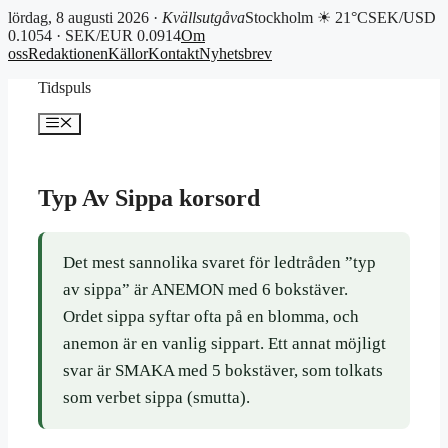
lördag, 8 augusti 2026 ·
Kvällsutgåva
Stockholm ☀ 21°C
SEK/USD
0.1054 · SEK/EUR 0.0914
Om
oss
Redaktionen
Källor
Kontakt
Nyhetsbrev
Hoppa
Tidspuls
till
innehåll
Meny
Typ Av Sippa korsord
Det mest sannolika svaret för ledtråden ”typ
av sippa” är ANEMON med 6 bokstäver.
Ordet sippa syftar ofta på en blomma, och
anemon är en vanlig sippart. Ett annat möjligt
svar är SMAKA med 5 bokstäver, som tolkats
som verbet sippa (smutta).