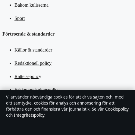
Bakom kulisserna
Sport
Förtroende & standarder
Källor & standarder
Redaktionell policy
Rättelsepolicy
Faktagranskningspolicy
Vi använder nödvändiga cookies för att driva sajten och, med
Ägande & finansiering
ditt samtycke, cookies för analys och annonsering för att
förbättra den och finansiera vår journalistik. Se vår
Cookiepolicy
och
Integritetspolicy
.
Integritetspolicy
Cookiepolicy