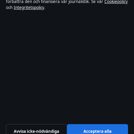
förbättra den och finansiera vår journalistik. Se vår
Cookiepolicy
och
Integritetspolicy
.
Integritetspolicy
Cookiepolicy
Kändisar & integritet
Innehållet är endast avsett för allmän information och ska inte
betraktas som medicinsk, finansiell eller juridisk rådgivning.
Sponsrat material är tydligt märkt. Allmänna förfrågningar:
hello@tidspuls.se
.
Utgivare:
Klarälven Media Ltd., Gibraltar ·
Ansvarig utgivare:
Viktor Sandell, Chefredaktör · Companies House Gibraltar 132644
© 2026 Tidspuls.se · Klarälven Media Ltd. ·
WorldRSS
·
Så verifierar vi vår rapportering
Avvisa icke-nödvändiga
Acceptera alla
↑