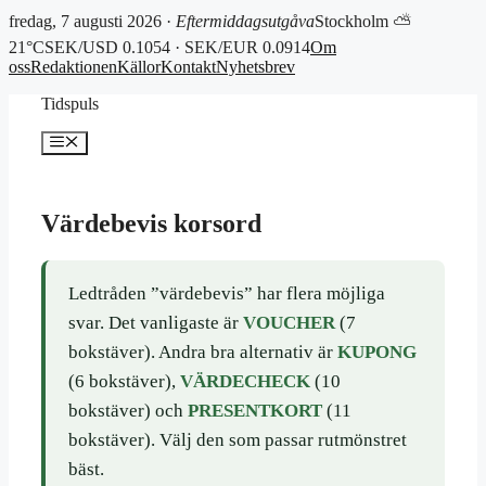
fredag, 7 augusti 2026 ·
Eftermiddagsutgåva
Stockholm ⛅
21°C
SEK/USD 0.1054 · SEK/EUR 0.0914
Om
oss
Redaktionen
Källor
Kontakt
Nyhetsbrev
Hoppa
Tidspuls
till
innehåll
Meny
Värdebevis korsord
Ledtråden ”värdebevis” har flera möjliga
svar. Det vanligaste är
VOUCHER
(7
bokstäver). Andra bra alternativ är
KUPONG
(6 bokstäver),
VÄRDECHECK
(10
bokstäver) och
PRESENTKORT
(11
bokstäver). Välj den som passar rutmönstret
bäst.