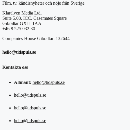
Film, tv, kändisnyheter och nöje från Sverige.
Klarälven Media Ltd.
Suite 5.03, ICC, Casemates Square
Gibraltar GX11 1AA
+46 8 525 032 30
Companies House Gibraltar: 132644
hello@tidspuls.se
Kontakta oss
Allmänt:
hello@tidspuls.se
hello@tidspuls.se
hello@tidspuls.se
hello@tidspuls.se