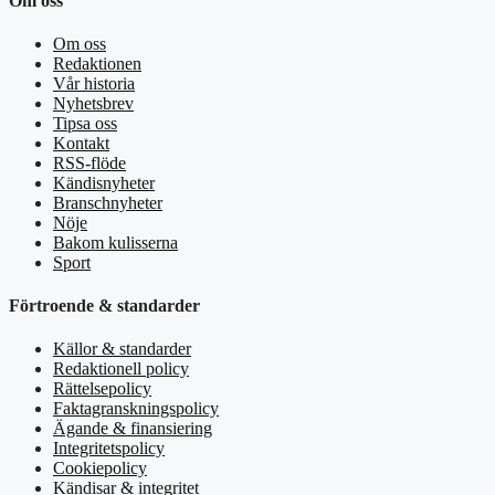
Om oss
Om oss
Redaktionen
Vår historia
Nyhetsbrev
Tipsa oss
Kontakt
RSS-flöde
Kändisnyheter
Branschnyheter
Nöje
Bakom kulisserna
Sport
Förtroende & standarder
Källor & standarder
Redaktionell policy
Rättelsepolicy
Faktagranskningspolicy
Ägande & finansiering
Integritetspolicy
Cookiepolicy
Kändisar & integritet