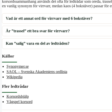
korsordssammanhang används det ofta för ledtrådar som oreda, trassel 
en vanlig synonym för virrvarr, medan kaos (4 bokstäver) passar för e
Vad är ett annat ord för virrvarr med 6 bokstäver?
Är ”trassel” ett bra svar för virrvarr?
Kan ”salig” vara en del av ledtråden?
Källor
Synonymer.se
SAOL – Svenska Akademiens ordlista
Wikipedia
Fler ledtrådar
Korsordshjälp
Vågspel korsord