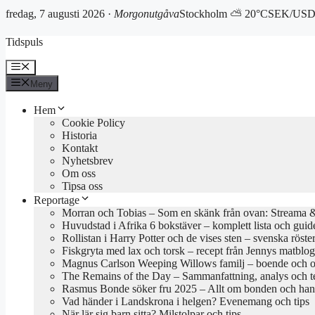
fredag, 7 augusti 2026 ·
Morgonutgåva
Stockholm ⛅ 20°C
SEK/USD 
Hoppa
Tidspuls
till
innehåll
Meny
Meny
Hem
Cookie Policy
Historia
Kontakt
Nyhetsbrev
Om oss
Tipsa oss
Reportage
Morran och Tobias – Som en skänk från ovan: Streama & 
Huvudstad i Afrika 6 bokstäver – komplett lista och guid
Rollistan i Harry Potter och de vises sten – svenska röste
Fiskgryta med lax och torsk – recept från Jennys matblo
Magnus Carlson Weeping Willows familj – boende och o
The Remains of the Day – Sammanfattning, analys och 
Rasmus Bonde söker fru 2025 – Allt om bonden och han
Vad händer i Landskrona i helgen? Evenemang och tips
När lär sig barn sitta? Milstolpar och tips