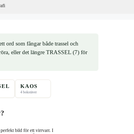
afi
ett ord som fångar både trassel och
röra, eller det längre TRASSEL (7) för
SEL
KAOS
4 bokstäver
r?
erfekt bild för ett virrvarr. I