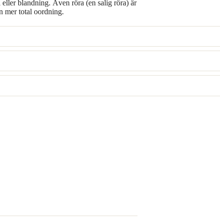
eller blandning. Även röra (en salig röra) är
n mer total oordning.