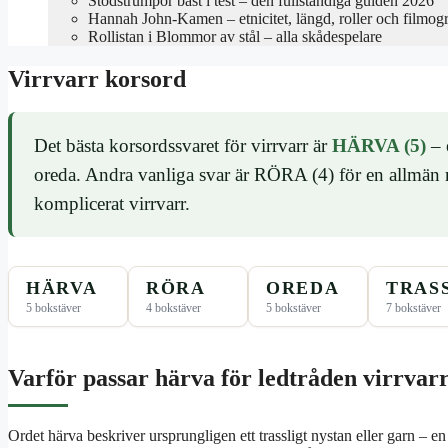
Stödstrumpor bäst i test – den fullständiga guiden 2026
Hannah John-Kamen – etnicitet, längd, roller och filmogr
Rollistan i Blommor av stål – alla skådespelare
Virrvarr korsord
Det bästa korsordssvaret för virrvarr är
HÄRVA (5)
– 
oreda. Andra vanliga svar är RÖRA (4) för en allmän 
komplicerat virrvarr.
HÄRVA
RÖRA
OREDA
TRAS
5 bokstäver
4 bokstäver
5 bokstäver
7 bokstäver
Varför passar härva för ledtråden virrvar
Ordet härva beskriver ursprungligen ett trassligt nystan eller garn – en p