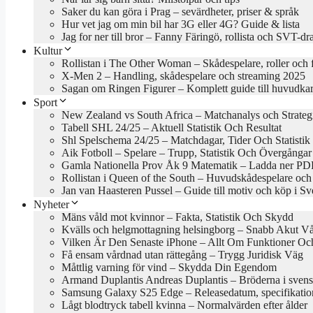
Saker du kan göra i Prag – sevärdheter, priser & språk
Hur vet jag om min bil har 3G eller 4G? Guide & lista
Jag for ner till bror – Fanny Färingö, rollista och SVT-d
Kultur
Rollistan i The Other Woman – Skådespelare, roller och 
X-Men 2 – Handling, skådespelare och streaming 2025
Sagan om Ringen Figurer – Komplett guide till huvudkar
Sport
New Zealand vs South Africa – Matchanalys och Strateg
Tabell SHL 24/25 – Aktuell Statistik Och Resultat
Shl Spelschema 24/25 – Matchdagar, Tider Och Statistik
Aik Fotboll – Spelare – Trupp, Statistik Och Övergångar
Gamla Nationella Prov Åk 9 Matematik – Ladda ner PDF
Rollistan i Queen of the South – Huvudskådespelare och
Jan van Haasteren Pussel – Guide till motiv och köp i Sv
Nyheter
Mäns våld mot kvinnor – Fakta, Statistik Och Skydd
Kvälls och helgmottagning helsingborg – Snabb Akut V
Vilken Är Den Senaste iPhone – Allt Om Funktioner Och
Få ensam vårdnad utan rättegång – Trygg Juridisk Väg
Måttlig varning för vind – Skydda Din Egendom
Armand Duplantis Andreas Duplantis – Bröderna i svens
Samsung Galaxy S25 Edge – Releasedatum, specifikation
Lågt blodtryck tabell kvinna – Normalvärden efter ålder