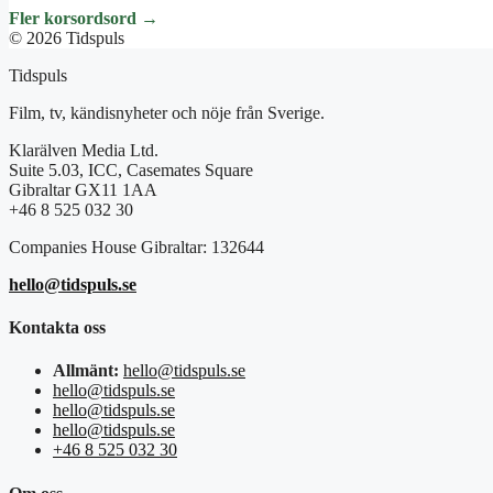
Fler korsordsord →
© 2026 Tidspuls
Tidspuls
Film, tv, kändisnyheter och nöje från Sverige.
Klarälven Media Ltd.
Suite 5.03, ICC, Casemates Square
Gibraltar GX11 1AA
+46 8 525 032 30
Companies House Gibraltar: 132644
hello@tidspuls.se
Kontakta oss
Allmänt:
hello@tidspuls.se
hello@tidspuls.se
hello@tidspuls.se
hello@tidspuls.se
+46 8 525 032 30