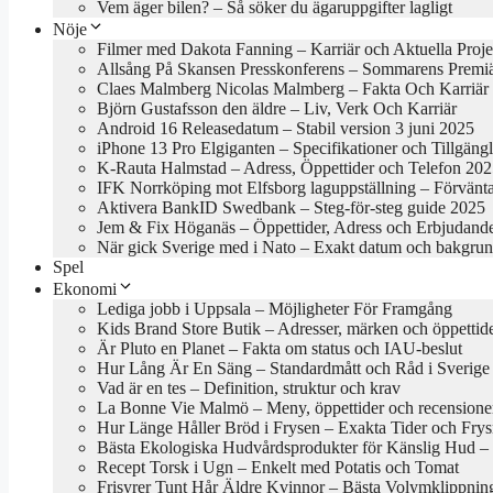
Vem äger bilen? – Så söker du ägaruppgifter lagligt
Nöje
Filmer med Dakota Fanning – Karriär och Aktuella Proje
Allsång På Skansen Presskonferens – Sommarens Premi
Claes Malmberg Nicolas Malmberg – Fakta Och Karriär
Björn Gustafsson den äldre – Liv, Verk Och Karriär
Android 16 Releasedatum – Stabil version 3 juni 2025
iPhone 13 Pro Elgiganten – Specifikationer och Tillgäng
K-Rauta Halmstad – Adress, Öppettider och Telefon 20
IFK Norrköping mot Elfsborg laguppställning – Förvänt
Aktivera BankID Swedbank – Steg-för-steg guide 2025
Jem & Fix Höganäs – Öppettider, Adress och Erbjudand
När gick Sverige med i Nato – Exakt datum och bakgru
Spel
Ekonomi
Lediga jobb i Uppsala – Möjligheter För Framgång
Kids Brand Store Butik – Adresser, märken och öppettid
Är Pluto en Planet – Fakta om status och IAU-beslut
Hur Lång Är En Säng – Standardmått och Råd i Sverige
Vad är en tes – Definition, struktur och krav
La Bonne Vie Malmö – Meny, öppettider och recensione
Hur Länge Håller Bröd i Frysen – Exakta Tider och Frys
Bästa Ekologiska Hudvårdsprodukter för Känslig Hud – B
Recept Torsk i Ugn – Enkelt med Potatis och Tomat
Frisyrer Tunt Hår Äldre Kvinnor – Bästa Volymklippnin