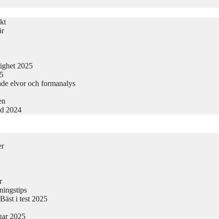
kt
är
lighet 2025
25
ade elvor och formanalys
en
nd 2024
er
r
ningstips
äst i test 2025
gar 2025