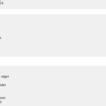
024
a
e säger
ider
snus
d