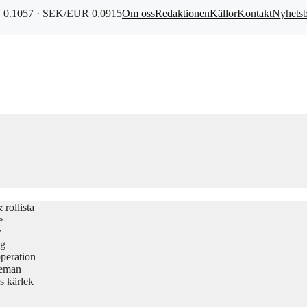
0.1057 · SEK/EUR 0.0915
Om oss
Redaktionen
Källor
Kontakt
Nyhets
rollista
e
r
gg
peration
teman
s kärlek