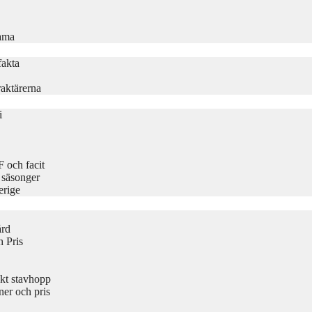
rama
fakta
aktärerna
i
 och facit
 säsonger
erige
ård
 Pris
kt stavhopp
er och pris