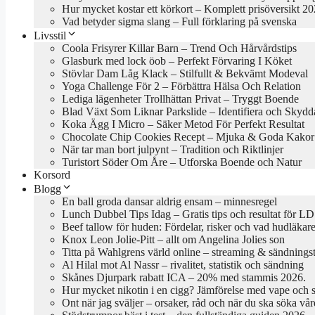
Hur mycket kostar ett körkort – Komplett prisöversikt 2
Vad betyder sigma slang – Full förklaring på svenska
Livsstil
Coola Frisyrer Killar Barn – Trend Och Hårvårdstips
Glasburk med lock öob – Perfekt Förvaring I Köket
Stövlar Dam Låg Klack – Stilfullt & Bekvämt Modeval
Yoga Challenge För 2 – Förbättra Hälsa Och Relation
Lediga lägenheter Trollhättan Privat – Tryggt Boende
Blad Växt Som Liknar Parkslide – Identifiera och Skydd
Koka Ägg I Micro – Säker Metod För Perfekt Resultat
Chocolate Chip Cookies Recept – Mjuka & Goda Kakor
När tar man bort julpynt – Tradition och Riktlinjer
Turistort Söder Om Åre – Utforska Boende och Natur
Korsord
Blogg
En ball groda dansar aldrig ensam – minnesregel
Lunch Dubbel Tips Idag – Gratis tips och resultat för LD
Beef tallow för huden: Fördelar, risker och vad hudläkar
Knox Leon Jolie-Pitt – allt om Angelina Jolies son
Titta på Wahlgrens värld online – streaming & sändningst
Al Hilal mot Al Nassr – rivalitet, statistik och sändning
Skånes Djurpark rabatt ICA – 20% med stammis 2026.
Hur mycket nikotin i en cigg? Jämförelse med vape och 
Ont när jag sväljer – orsaker, råd och när du ska söka vår