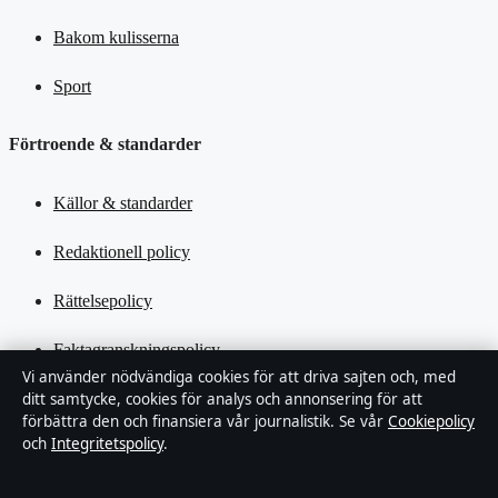
Bakom kulisserna
Sport
Förtroende & standarder
Källor & standarder
Redaktionell policy
Rättelsepolicy
Faktagranskningspolicy
Vi använder nödvändiga cookies för att driva sajten och, med
Ägande & finansiering
ditt samtycke, cookies för analys och annonsering för att
förbättra den och finansiera vår journalistik. Se vår
Cookiepolicy
och
Integritetspolicy
.
Integritetspolicy
Cookiepolicy