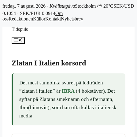
fredag, 7 augusti 2026 ·
Kvällsutgåva
Stockholm ⛅ 20°C
SEK/USD
0.1054 · SEK/EUR 0.0914
Om
oss
Redaktionen
Källor
Kontakt
Nyhetsbrev
Hoppa
Tidspuls
till
innehåll
Meny
Zlatan I Italien korsord
Det mest sannolika svaret på ledtråden
”zlatan i italien” är
IBRA
(4 bokstäver). Det
syftar på Zlatans smeknamn och efternamn,
Ibra(himovic), som han ofta kallas i italiensk
media.