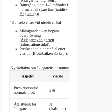
(
Åklagarmyndigheten
).
Rättegång inom 1–3 månader i
normala fall (
Lawline (juridisk
rådgivning)
).
4
Konsekvenser vid uteblivet åtal
Målsäganden kan begära
överprövning
(
Åklagarmyndigheten
(informationssida)
).
Preskription hindrar åtal efter
viss tid (
Brottsbalken 35 kap.
).
Nyckelfakta om åklagarens tidsramar
Aspekt
Värde
Preskriptionstid
2 år
normala brott
Åtalstvång för
Ja
åklagare
(åtalsplikt)