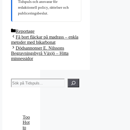
Tidspuls och ansvarar för
redaktionell policy, rättelser och
publiceringsbeslut.
Kategorier
Reportage
Få bort fläckar på madrass – enkla
metoder med bikarbonat
Dödsannonser E. Nilssons
Begravningsbyrå Växjö – Hitta
minnessidor
Sök
Too
Hot
to