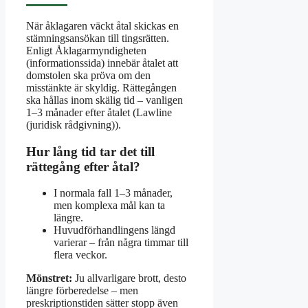
När åklagaren väckt åtal skickas en
stämningsansökan till tingsrätten.
Enligt Åklagarmyndigheten
(informationssida) innebär åtalet att
domstolen ska pröva om den
misstänkte är skyldig. Rättegången
ska hållas inom skälig tid – vanligen
1–3 månader efter åtalet (Lawline
(juridisk rådgivning)).
Hur lång tid tar det till
rättegång efter åtal?
I normala fall 1–3 månader,
men komplexa mål kan ta
längre.
Huvudförhandlingens längd
varierar – från några timmar till
flera veckor.
Mönstret:
Ju allvarligare brott, desto
längre förberedelse – men
preskriptionstiden sätter stopp även