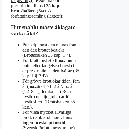
rådgivning)
). Reglerna om
preskription finns i
35 kap.
brottsbalken
(Svensk
författningssamling (lagtext)).
Hur snabbt måste åklagare
väcka åtal?
Preskriptionstiden räknas från
den dag brottet begicks
(Brottsbalken 35 kap. 1 §).
För brott med straffmaximum
böter eller fängelse i högst ett år
är preskriptionstiden
två år
(35
kap. 1 § BrB).
För grövre brott ökar tiden: fem
år (maxstraff >1–2 år), tio år
(>2–8 år), femton år (>8 år –
livstid) och tjugofem år för
livstidsbrott (Brottsbalken 35
kap.).
För vissa mycket allvarliga
brott, däribland mord, finns
ingen preskriptionstid
(Svensk författningssamling).