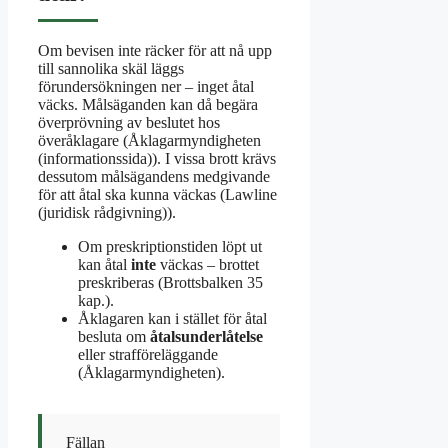
Om bevisen inte räcker för att nå upp
till sannolika skäl läggs
förundersökningen ner – inget åtal
väcks. Målsäganden kan då begära
överprövning av beslutet hos
överåklagare (Åklagarmyndigheten
(informationssida)). I vissa brott krävs
dessutom målsägandens medgivande
för att åtal ska kunna väckas (Lawline
(juridisk rådgivning)).
Om preskriptionstiden löpt ut
kan åtal
inte
väckas – brottet
preskriberas (Brottsbalken 35
kap.).
Åklagaren kan i stället för åtal
besluta om
åtalsunderlåtelse
eller strafföreläggande
(Åklagarmyndigheten).
Fällan