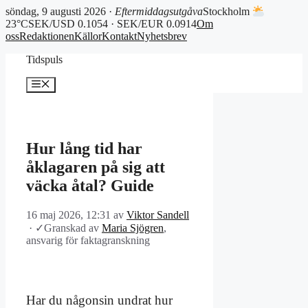
söndag, 9 augusti 2026 ·
Eftermiddagsutgåva
Stockholm
23°C
SEK/USD 0.1054 · SEK/EUR 0.0914
Om
oss
Redaktionen
Källor
Kontakt
Nyhetsbrev
Hoppa
Tidspuls
till
innehåll
Meny
Hur lång tid har
åklagaren på sig att
väcka åtal? Guide
16 maj 2026, 12:31
av
Viktor Sandell
·
✓
Granskad av
Maria Sjögren
,
ansvarig för faktagranskning
Har du någonsin undrat hur