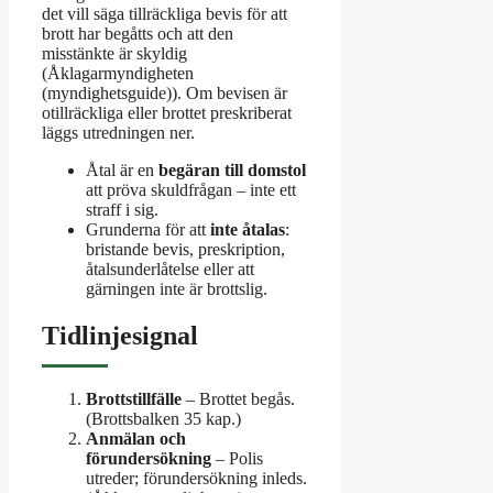
det vill säga tillräckliga bevis för att
brott har begåtts och att den
misstänkte är skyldig
(Åklagarmyndigheten
(myndighetsguide)). Om bevisen är
otillräckliga eller brottet preskriberat
läggs utredningen ner.
Åtal är en
begäran till domstol
att pröva skuldfrågan – inte ett
straff i sig.
Grunderna för att
inte åtalas
:
bristande bevis, preskription,
åtalsunderlåtelse eller att
gärningen inte är brottslig.
Tidlinjesignal
Brottstillfälle
– Brottet begås.
(Brottsbalken 35 kap.)
Anmälan och
förundersökning
– Polis
utreder; förundersökning inleds.