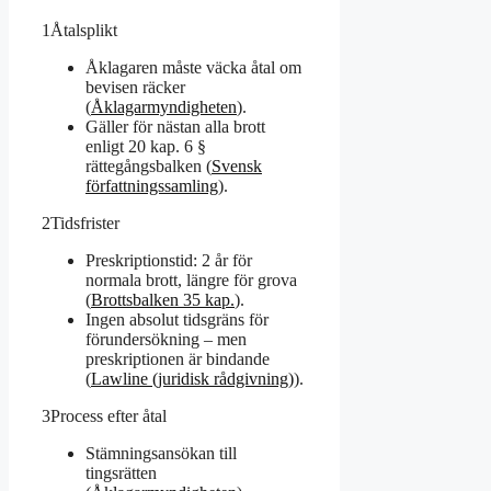
1
Åtalsplikt
Åklagaren måste väcka åtal om
bevisen räcker
(
Åklagarmyndigheten
).
Gäller för nästan alla brott
enligt 20 kap. 6 §
rättegångsbalken (
Svensk
författningssamling
).
2
Tidsfrister
Preskriptionstid: 2 år för
normala brott, längre för grova
(
Brottsbalken 35 kap.
).
Ingen absolut tidsgräns för
förundersökning – men
preskriptionen är bindande
(
Lawline (juridisk rådgivning)
).
3
Process efter åtal
Stämningsansökan till
tingsrätten