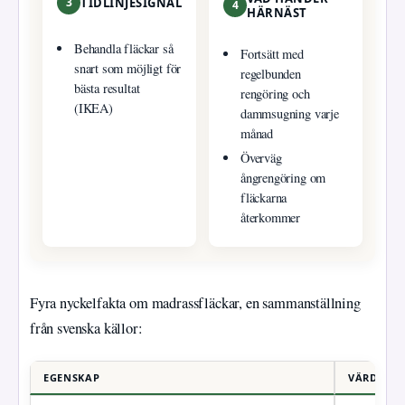
3
TIDLINJESIGNAL
4
HÄRNÄST
Behandla fläckar så
Fortsätt med
snart som möjligt för
regelbunden
bästa resultat
rengöring och
(IKEA)
dammsugning varje
månad
Överväg
ångrengöring om
fläckarna
återkommer
Fyra nyckelfakta om madrassfläckar, en sammanställning
från svenska källor:
EGENSKAP
VÄRDE