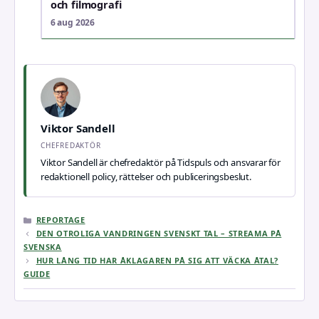
och filmografi
6 aug 2026
Viktor Sandell
CHEFREDAKTÖR
Viktor Sandell är chefredaktör på Tidspuls och ansvarar för
redaktionell policy, rättelser och publiceringsbeslut.
KATEGORIER
REPORTAGE
DEN OTROLIGA VANDRINGEN SVENSKT TAL – STREAMA PÅ
SVENSKA
HUR LÅNG TID HAR ÅKLAGAREN PÅ SIG ATT VÄCKA ÅTAL?
GUIDE