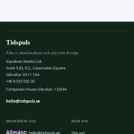
Tidspuls
Film, tv, kändisnyheter och nöje från Sverige.
Klarälven Media Ltd.
Suite 5.03, ICC, Casemates Square
Gibraltar GX11 1AA
+46 8 525 032 30
Companies House Gibraltar: 132644
hello@tidspuls.se
KONTAKTA OSS
OM OSS
Allmänt:
hello@tidspuls.se
Om oss