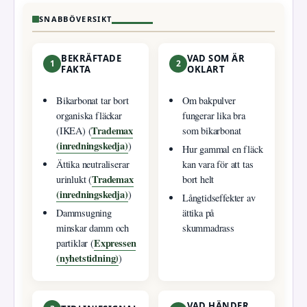
SNABBÖVERSIKT
BEKRÄFTADE
VAD SOM ÄR
1
2
FAKTA
OKLART
Bikarbonat tar bort
Om bakpulver
organiska fläckar
fungerar lika bra
Trademax
(IKEA) (
som bikarbonat
(inredningskedja)
)
Hur gammal en fläck
Ättika neutraliserar
kan vara för att tas
Trademax
urinlukt (
bort helt
(inredningskedja)
)
Långtidseffekter av
Dammsugning
ättika på
minskar damm och
skummadrass
Expressen
partiklar (
(nyhetstidning)
)
VAD HÄNDER