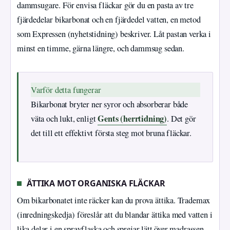
dammsugare. För envisa fläckar gör du en pasta av tre
fjärdedelar bikarbonat och en fjärdedel vatten, en metod
som Expressen (nyhetstidning) beskriver. Låt pastan verka i
minst en timme, gärna längre, och dammsug sedan.
Varför detta fungerar
Bikarbonat bryter ner syror och absorberar både
Gents (herrtidning)
väta och lukt, enligt
. Det gör
det till ett effektivt första steg mot bruna fläckar.
ÄTTIKA MOT ORGANISKA FLÄCKAR
Om bikarbonatet inte räcker kan du prova ättika. Trademax
(inredningskedja) föreslår att du blandar ättika med vatten i
lika delar i en sprayflaska och sprejar lätt över madrassen.