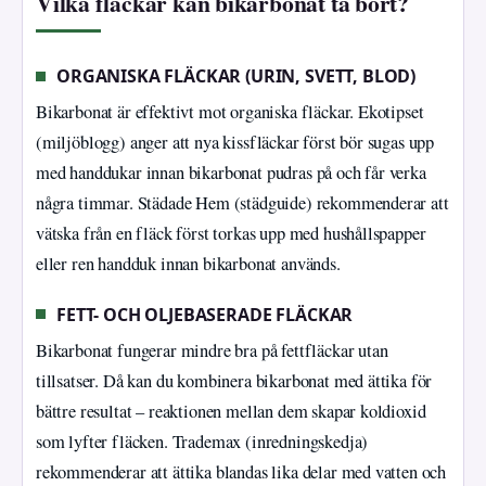
Vilka fläckar kan bikarbonat ta bort?
ORGANISKA FLÄCKAR (URIN, SVETT, BLOD)
Bikarbonat är effektivt mot organiska fläckar. Ekotipset
(miljöblogg) anger att nya kissfläckar först bör sugas upp
med handdukar innan bikarbonat pudras på och får verka
några timmar. Städade Hem (städguide) rekommenderar att
vätska från en fläck först torkas upp med hushållspapper
eller ren handduk innan bikarbonat används.
FETT- OCH OLJEBASERADE FLÄCKAR
Bikarbonat fungerar mindre bra på fettfläckar utan
tillsatser. Då kan du kombinera bikarbonat med ättika för
bättre resultat – reaktionen mellan dem skapar koldioxid
som lyfter fläcken. Trademax (inredningskedja)
rekommenderar att ättika blandas lika delar med vatten och