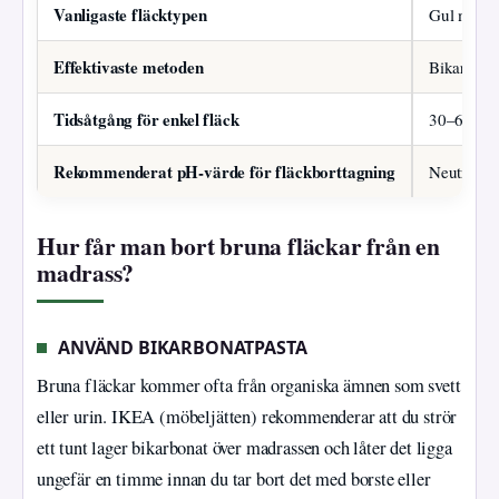
Vanligaste fläcktypen
Gul missfä
Effektivaste metoden
Bikarbona
Tidsåtgång för enkel fläck
30–60 min
Rekommenderat pH-värde för fläckborttagning
Neutralt e
Hur får man bort bruna fläckar från en
madrass?
ANVÄND BIKARBONATPASTA
Bruna fläckar kommer ofta från organiska ämnen som svett
eller urin. IKEA (möbeljätten) rekommenderar att du strör
ett tunt lager bikarbonat över madrassen och låter det ligga
ungefär en timme innan du tar bort det med borste eller