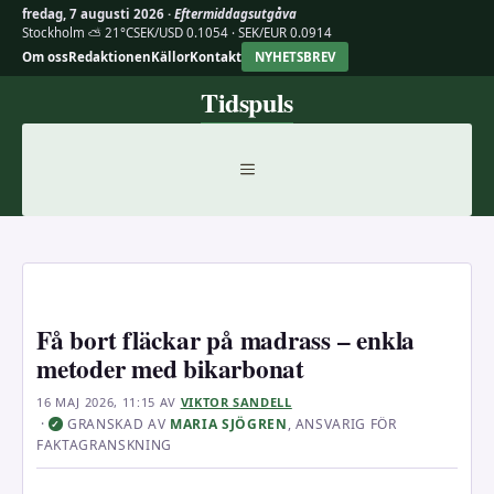
fredag, 7 augusti 2026 ·
Eftermiddagsutgåva
Stockholm ⛅ 21°C
SEK/USD 0.1054 · SEK/EUR 0.0914
Om oss
Redaktionen
Källor
Kontakt
NYHETSBREV
Hoppa
Tidspuls
till
innehåll
MENY
Få bort fläckar på madrass – enkla
metoder med bikarbonat
16 MAJ 2026, 11:15
AV
VIKTOR SANDELL
·
GRANSKAD AV
MARIA SJÖGREN
, ANSVARIG FÖR
✓
FAKTAGRANSKNING