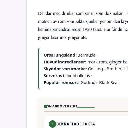
Det där med drinkar som ser ut som de smakar – de
molnen av rom som sakta sjunker genom den kryddi
hemmabartendrar sedan 1920-talet. Här får du hela
ginger beer mot ginger ale.
Ursprungsland:
Bermuda ·
Huvudingredienser:
mörk rom, ginger beer
Skyddat varumärke:
Gosling’s Brothers Lt
Serveras i:
highballglas ·
Populär romsort:
Gosling’s Black Seal
SNABBÖVERSIKT
1
BEKRÄFTADE FAKTA