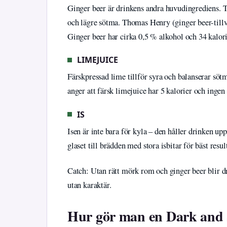
Ginger beer är drinkens andra huvudingrediens. Ti
och lägre sötma. Thomas Henry (ginger beer-tillv
Ginger beer har cirka 0,5 % alkohol och 34 kalori
LIMEJUICE
Färskpressad lime tillför syra och balanserar sö
anger att färsk limejuice har 5 kalorier och inge
IS
Isen är inte bara för kyla – den håller drinken up
glaset till brädden med stora isbitar för bäst resul
Catch: Utan rätt mörk rom och ginger beer blir dr
utan karaktär.
Hur gör man en Dark and