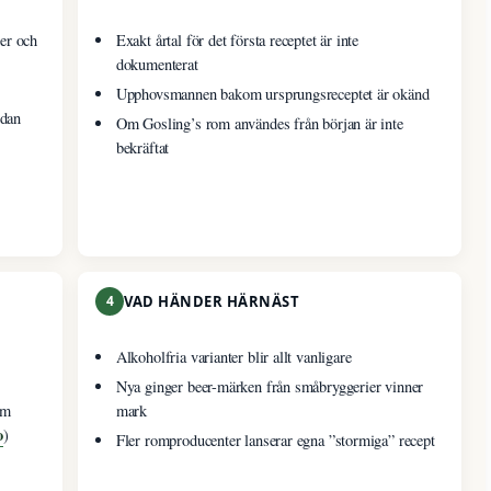
er och
Exakt årtal för det första receptet är inte
dokumenterat
Upphovsmannen bakom ursprungsreceptet är okänd
edan
Om Gosling’s rom användes från början är inte
bekräftat
4
VAD HÄNDER HÄRNÄST
Alkoholfria varianter blir allt vanligare
Nya ginger beer-märken från småbryggerier vinner
om
mark
o
)
Fler romproducenter lanserar egna ”stormiga” recept
r