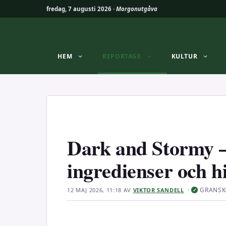
fredag, 7 augusti 2026 ·
Morgonutgåva
Hoppa
till
innehåll
HEM
REPORTAGE
KULTUR
Dark and Stormy – 
ingredienser och hi
·
GRANSK
12 MAJ 2026, 11:18
AV
VIKTOR SANDELL
✓