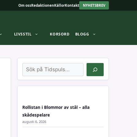
Om oss
Redaktionen
Källor
Kontakt
NYHETSBREV
LIVSSTIL
KORSORD
BLOGG
Sök
Rollistan i Blommor av stål – alla
skådespelare
augusti 6, 2026