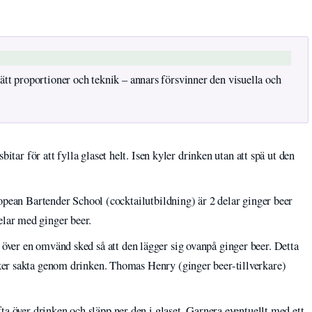
ätt proportioner och teknik – annars försvinner den visuella och
bitar för att fylla glaset helt. Isen kyler drinken utan att spä ut den
pean Bartender School (cocktailutbildning) är 2 delar ginger beer
edelar med ginger beer.
ver en omvänd sked så att den lägger sig ovanpå ginger beer. Detta
r sakta genom drinken. Thomas Henry (ginger beer-tillverkare)
ta över drinken och släpp ner den i glaset. Garnera eventuellt med ett