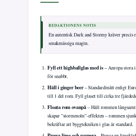
REDAKTIONENS NOTIS
En autentisk Dark and Stormy kräver precis r
smakmässiga magin.
Fyll ett highballglas med is
– Anropa stora is
för snabbt.
Häll i ginger beer
– Standardmått enligt Euro
till 1 del rom. Fyll glaset till cirka tre fjärd
Floata rom ovanpå
– Häll rommen långsamt ö
skapar ”stormmoln”-effekten – rommen sjunke
bekräftar att byggtekniken i glas är standard.
Pressa lime och garnera
– Pressa en limeklyf