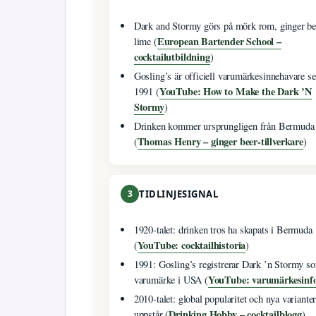
Dark and Stormy görs på mörk rom, ginger be
European Bartender School –
lime (
cocktailutbildning
)
Gosling’s är officiell varumärkesinnehavare s
YouTube: How to Make the Dark ’N
1991 (
Stormy
)
Drinken kommer ursprungligen från Bermuda
Thomas Henry – ginger beer-tillverkare
(
)
3
TIDLINJESIGNAL
1920-talet: drinken tros ha skapats i Bermuda
YouTube: cocktailhistoria
(
)
1991: Gosling’s registrerar Dark ’n Stormy s
YouTube: varumärkesinf
varumärke i USA (
2010-talet: global popularitet och nya variante
Drinking Hobby – cocktailblogg
uppstår (
)