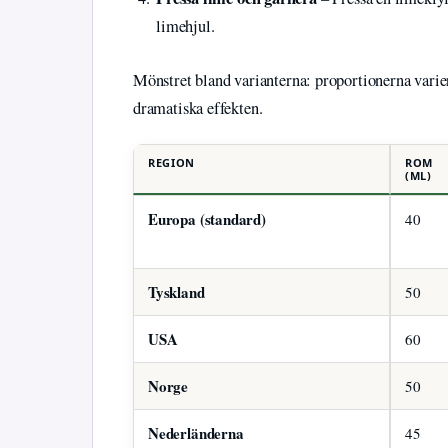
limehjul.
Mönstret bland varianterna: proportionerna vari
dramatiska effekten.
REGION
ROM
(ML)
Europa (standard)
40
Tyskland
50
USA
60
Norge
50
Nederländerna
45