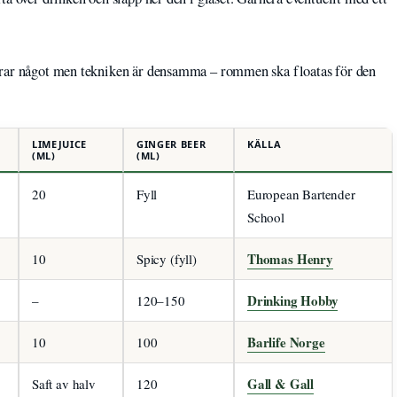
erar något men tekniken är densamma – rommen ska floatas för den
LIMEJUICE
GINGER BEER
KÄLLA
(ML)
(ML)
20
Fyll
European Bartender
School
Thomas Henry
10
Spicy (fyll)
Drinking Hobby
–
120–150
Barlife Norge
10
100
Gall & Gall
Saft av halv
120