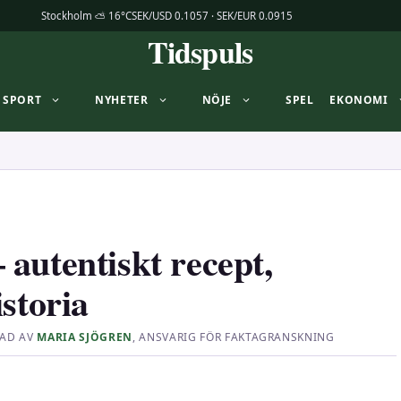
Stockholm ⛅ 16°C
SEK/USD 0.1057 · SEK/EUR 0.0915
Tidspuls
SPORT
NYHETER
NÖJE
SPEL
EKONOMI
autentiskt recept,
storia
AD AV
MARIA SJÖGREN
, ANSVARIG FÖR FAKTAGRANSKNING