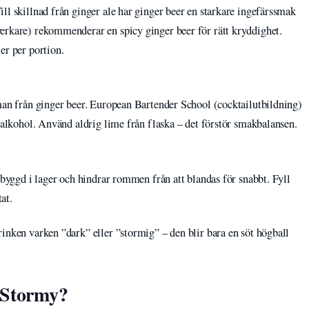
ll skillnad från ginger ale har ginger beer en starkare ingefärssmak
erkare) rekommenderar en spicy ginger beer för rätt kryddighet.
er per portion.
tman från ginger beer. European Bartender School (cocktailutbildning)
n alkohol. Använd aldrig lime från flaska – det förstör smakbalansen.
pbyggd i lager och hindrar rommen från att blandas för snabbt. Fyll
tat.
inken varken ”dark” eller ”stormig” – den blir bara en söt högball
 Stormy?