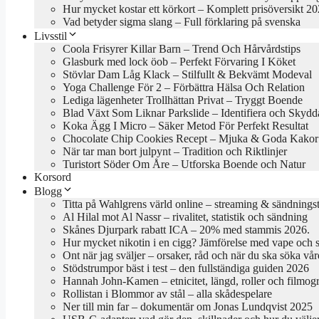
Hur mycket kostar ett körkort – Komplett prisöversikt 2
Vad betyder sigma slang – Full förklaring på svenska
Livsstil
Coola Frisyrer Killar Barn – Trend Och Hårvårdstips
Glasburk med lock öob – Perfekt Förvaring I Köket
Stövlar Dam Låg Klack – Stilfullt & Bekvämt Modeval
Yoga Challenge För 2 – Förbättra Hälsa Och Relation
Lediga lägenheter Trollhättan Privat – Tryggt Boende
Blad Växt Som Liknar Parkslide – Identifiera och Skydd
Koka Ägg I Micro – Säker Metod För Perfekt Resultat
Chocolate Chip Cookies Recept – Mjuka & Goda Kakor
När tar man bort julpynt – Tradition och Riktlinjer
Turistort Söder Om Åre – Utforska Boende och Natur
Korsord
Blogg
Titta på Wahlgrens värld online – streaming & sändningst
Al Hilal mot Al Nassr – rivalitet, statistik och sändning
Skånes Djurpark rabatt ICA – 20% med stammis 2026.
Hur mycket nikotin i en cigg? Jämförelse med vape och 
Ont när jag sväljer – orsaker, råd och när du ska söka vår
Stödstrumpor bäst i test – den fullständiga guiden 2026
Hannah John-Kamen – etnicitet, längd, roller och filmogr
Rollistan i Blommor av stål – alla skådespelare
Ner till min far – dokumentär om Jonas Lundqvist 2025