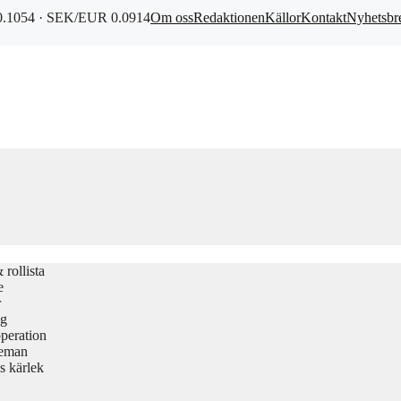
.1054 · SEK/EUR 0.0914
Om oss
Redaktionen
Källor
Kontakt
Nyhetsbr
rollista
e
r
gg
peration
teman
s kärlek