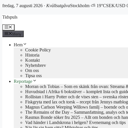
fredag, 7 augusti 2026 ·
Kvällsutgåva
Stockholm ⛅ 19°C
SEK/USD 0
Hoppa
Tidspuls
till
innehåll
Meny
Meny
Hem
Cookie Policy
Historia
Kontakt
Nyhetsbrev
Om oss
Tipsa oss
Reportage
Morran och Tobias – Som en skänk från ovan: Streama & 
Huvudstad i Afrika 6 bokstäver – komplett lista och guid
Rollistan i Harry Potter och de vises sten – svenska röste
Fiskgryta med lax och torsk – recept från Jennys matblo
Magnus Carlson Weeping Willows familj – boende och o
The Remains of the Day – Sammanfattning, analys och 
Rasmus Bonde söker fru 2025 – Allt om bonden och han
Vad händer i Landskrona i helgen? Evenemang och tips
När lär sig barn sitta? Milstolpar och tips