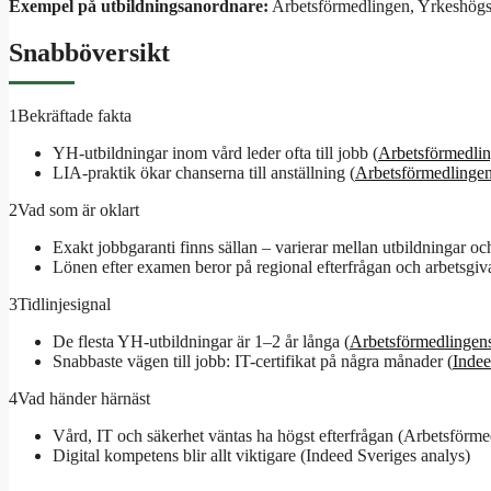
Exempel på utbildningsanordnare:
Arbetsförmedlingen, Yrkeshögsk
Snabböversikt
1
Bekräftade fakta
YH-utbildningar inom vård leder ofta till jobb (
Arbetsförmedli
LIA-praktik ökar chanserna till anställning (
Arbetsförmedlingen
2
Vad som är oklart
Exakt jobbgaranti finns sällan – varierar mellan utbildningar och
Lönen efter examen beror på regional efterfrågan och arbetsgiva
3
Tidlinjesignal
De flesta YH-utbildningar är 1–2 år långa (
Arbetsförmedlingen
Snabbaste vägen till jobb: IT-certifikat på några månader (
Indee
4
Vad händer härnäst
Vård, IT och säkerhet väntas ha högst efterfrågan (Arbetsförm
Digital kompetens blir allt viktigare (Indeed Sveriges analys)