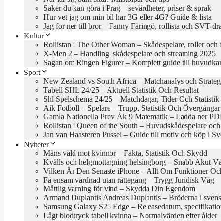
Saker du kan göra i Prag – sevärdheter, priser & språk
Hur vet jag om min bil har 3G eller 4G? Guide & lista
Jag for ner till bror – Fanny Färingö, rollista och SVT-d
Kultur
Rollistan i The Other Woman – Skådespelare, roller och 
X-Men 2 – Handling, skådespelare och streaming 2025
Sagan om Ringen Figurer – Komplett guide till huvudkar
Sport
New Zealand vs South Africa – Matchanalys och Strateg
Tabell SHL 24/25 – Aktuell Statistik Och Resultat
Shl Spelschema 24/25 – Matchdagar, Tider Och Statistik
Aik Fotboll – Spelare – Trupp, Statistik Och Övergångar
Gamla Nationella Prov Åk 9 Matematik – Ladda ner PDF
Rollistan i Queen of the South – Huvudskådespelare och
Jan van Haasteren Pussel – Guide till motiv och köp i Sv
Nyheter
Mäns våld mot kvinnor – Fakta, Statistik Och Skydd
Kvälls och helgmottagning helsingborg – Snabb Akut V
Vilken Är Den Senaste iPhone – Allt Om Funktioner Och
Få ensam vårdnad utan rättegång – Trygg Juridisk Väg
Måttlig varning för vind – Skydda Din Egendom
Armand Duplantis Andreas Duplantis – Bröderna i svens
Samsung Galaxy S25 Edge – Releasedatum, specifikation
Lågt blodtryck tabell kvinna – Normalvärden efter ålder