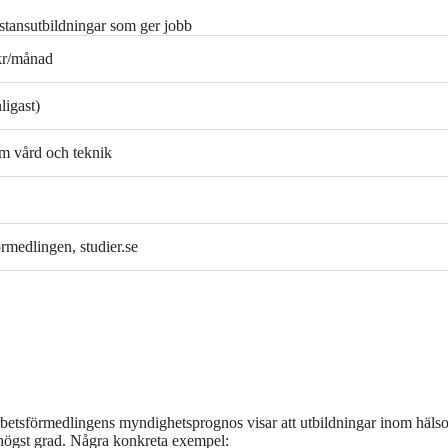
stansutbildningar som ger jobb
kr/månad
ligast)
m vård och teknik
rmedlingen, studier.se
r. Arbetsförmedlingens myndighetsprognos visar att utbildningar inom häls
i högst grad. Några konkreta exempel: