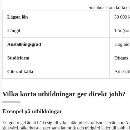
Snabbdata om korta di
Lägsta lön
30 000 
Längd
1 år (van
Anställningsgrad
Hög ino
Studieform
Distans
Citerad källa
Arbetsfö
Vilka korta utbildningar ger direkt jobb?
Exempel på utbildningar
En god regel är att hålla sig till yrken där arbetskraftsbristen är sto
sjukvård, säkerhetstjänster samt lantbruk och trädgård leder till jobb 