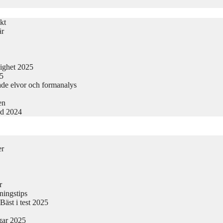
kt
är
lighet 2025
25
ade elvor och formanalys
en
nd 2024
er
r
ningstips
äst i test 2025
gar 2025