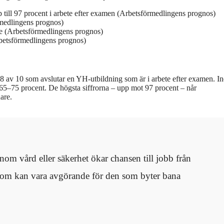
p till 97 procent i arbete efter examen (Arbetsförmedlingens prognos)
rmedlingens prognos)
te (Arbetsförmedlingens prognos)
rbetsförmedlingens prognos)
 8 av 10 som avslutar en YH-utbildning som är i arbete efter examen. I
på 65–75 procent. De högsta siffrorna – upp mot 97 procent – når
are.
om vård eller säkerhet ökar chansen till jobb från
d som kan vara avgörande för den som byter bana