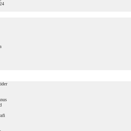
024
a
ider
snus
d
afi