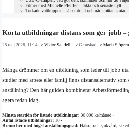
USB-C-adapter: vad gör den, skillnader och hur du välje
Filmer med Michelle Pfeiffer – fakta och senaste nytt
Torkade vattkoppor – så ser de ut och när smittan slutar
Korta utbildningar distans som ger jobb –
25 maj 2026, 11:14
av
Viktor Sandell
·
✓
Granskad av
Maria Sjögren
Många drömmer om en utbildning som leder till jobb utan
studier med arbete eller familj finns distansalternativ som 
anställning? Den här guiden kombinerar Arbetsförmedling
agera redan idag.
Minsta startlön för listade utbildningar:
30 000 kr/månad ·
Antal listade utbildningar:
10 ·
Branscher med högst anställningsgrad:
Hälso- och sjukvård, säkerhe