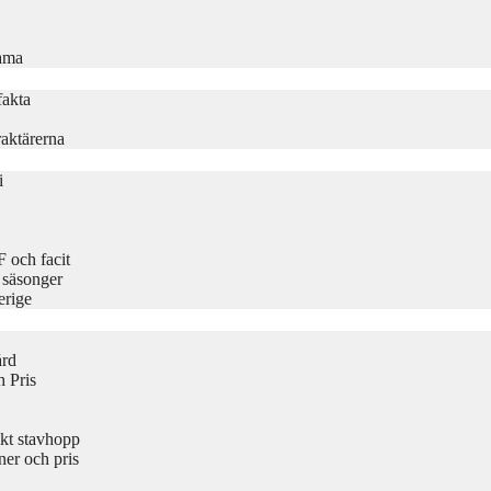
rama
fakta
aktärerna
i
 och facit
 säsonger
erige
ård
 Pris
kt stavhopp
er och pris