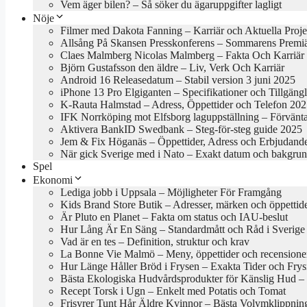
Vem äger bilen? – Så söker du ägaruppgifter lagligt
Nöje
Filmer med Dakota Fanning – Karriär och Aktuella Proje
Allsång På Skansen Presskonferens – Sommarens Premi
Claes Malmberg Nicolas Malmberg – Fakta Och Karriär
Björn Gustafsson den äldre – Liv, Verk Och Karriär
Android 16 Releasedatum – Stabil version 3 juni 2025
iPhone 13 Pro Elgiganten – Specifikationer och Tillgäng
K-Rauta Halmstad – Adress, Öppettider och Telefon 20
IFK Norrköping mot Elfsborg laguppställning – Förvänt
Aktivera BankID Swedbank – Steg-för-steg guide 2025
Jem & Fix Höganäs – Öppettider, Adress och Erbjudand
När gick Sverige med i Nato – Exakt datum och bakgru
Spel
Ekonomi
Lediga jobb i Uppsala – Möjligheter För Framgång
Kids Brand Store Butik – Adresser, märken och öppettid
Är Pluto en Planet – Fakta om status och IAU-beslut
Hur Lång Är En Säng – Standardmått och Råd i Sverige
Vad är en tes – Definition, struktur och krav
La Bonne Vie Malmö – Meny, öppettider och recensione
Hur Länge Håller Bröd i Frysen – Exakta Tider och Frys
Bästa Ekologiska Hudvårdsprodukter för Känslig Hud – B
Recept Torsk i Ugn – Enkelt med Potatis och Tomat
Frisyrer Tunt Hår Äldre Kvinnor – Bästa Volymklippnin