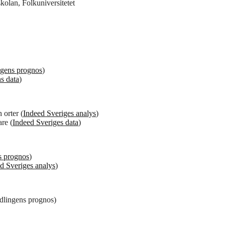
olan, Folkuniversitetet
ngens prognos
)
s data
)
 orter (
Indeed Sveriges analys
)
re (
Indeed Sveriges data
)
s prognos
)
d Sveriges analys
)
edlingens prognos)