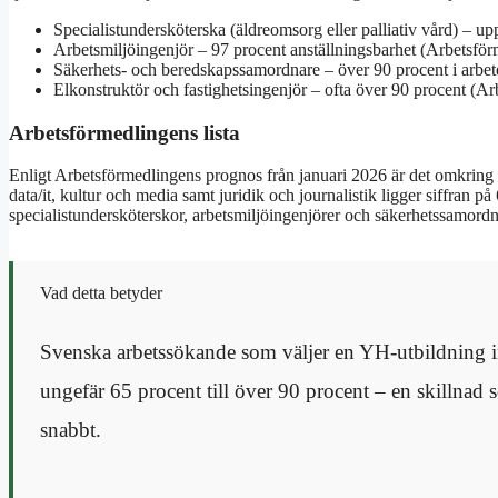
Specialistundersköterska (äldreomsorg eller palliativ vård) – up
Arbetsmiljöingenjör – 97 procent anställningsbarhet (Arbetsfö
Säkerhets- och beredskapssamordnare – över 90 procent i arbe
Elkonstruktör och fastighetsingenjör – ofta över 90 procent (A
Arbetsförmedlingens lista
Enligt Arbetsförmedlingens prognos från januari 2026 är det omkring
data/it, kultur och media samt juridik och journalistik ligger siffran 
specialistundersköterskor, arbetsmiljöingenjörer och säkerhetssamordn
Vad detta betyder
Svenska arbetssökande som väljer en YH-utbildning in
ungefär 65 procent till över 90 procent – en skillna
snabbt.