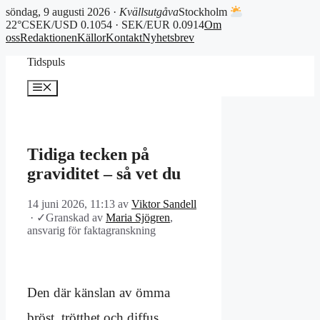
söndag, 9 augusti 2026 ·
Kvällsutgåva
Stockholm
22°C
SEK/USD 0.1054 · SEK/EUR 0.0914
Om
oss
Redaktionen
Källor
Kontakt
Nyhetsbrev
Hoppa
Tidspuls
till
innehåll
Meny
Tidiga tecken på
graviditet – så vet du
14 juni 2026, 11:13
av
Viktor Sandell
·
✓
Granskad av
Maria Sjögren
,
ansvarig för faktagranskning
Den där känslan av ömma
bröst, trötthet och diffus