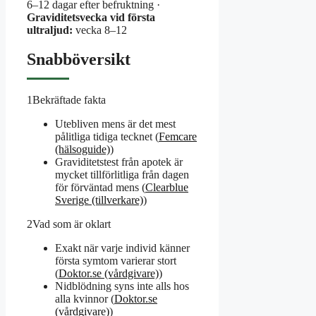
6–12 dagar efter befruktning ·
Graviditetsvecka vid första
ultraljud:
vecka 8–12
Snabböversikt
1
Bekräftade fakta
Utebliven mens är det mest
pålitliga tidiga tecknet (
Femcare
(hälsoguide)
)
Graviditetstest från apotek är
mycket tillförlitliga från dagen
för förväntad mens (
Clearblue
Sverige (tillverkare)
)
2
Vad som är oklart
Exakt när varje individ känner
första symtom varierar stort
(
Doktor.se (vårdgivare)
)
Nidblödning syns inte alls hos
alla kvinnor (
Doktor.se
(vårdgivare)
)