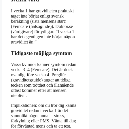
I vecka 1 har graviditeten praktiskt
taget inte börjat enligt svensk
beräkning (sista mensens start)
(Femcare (hälsoguide)). Doktor.se
(vårdgivare) förtydligar: ”I vecka 1
har det egentligen inte börjat någon
graviditet än.”
Tidigaste möjliga symtom
Vissa kvinnor känner symtom redan
vecka 3–4 (Femcare). Det är dock
ovanligt före vecka 4. Preglife
(graviditetsguide) anger att tidiga
tecken som trötthet och illamående
oftast kommer efter att mensen
uteblivit.
Implikationen: om du tror dig känna
graviditet redan i vecka 1 är det
sannolikt något annat – stress,
förkylning eller PMS. Vänta till dag
för förväntad mens och ta ett test.