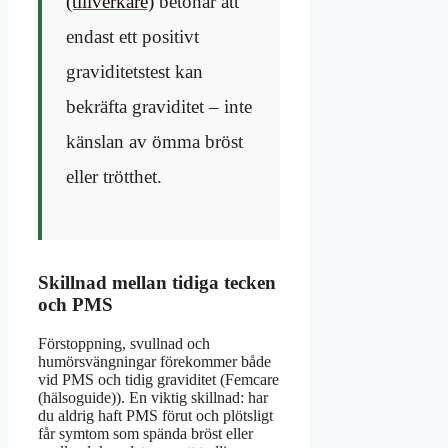
(tillverkare)
betonar att
endast ett positivt
graviditetstest kan
bekräfta graviditet – inte
känslan av ömma bröst
eller trötthet.
Skillnad mellan tidiga tecken
och PMS
Förstoppning, svullnad och
humörsvängningar förekommer både
vid PMS och tidig graviditet (Femcare
(hälsoguide)). En viktig skillnad: har
du aldrig haft PMS förut och plötsligt
får symtom som spända bröst eller