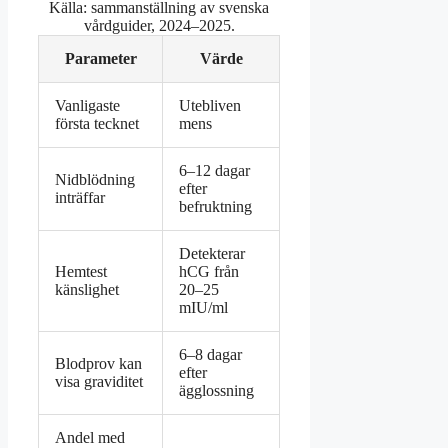
Källa: sammanställning av svenska
vårdguider, 2024–2025.
Parameter
Värde
Vanligaste
Utebliven
första tecknet
mens
6–12 dagar
Nidblödning
efter
inträffar
befruktning
Detekterar
Hemtest
hCG från
känslighet
20–25
mIU/ml
6–8 dagar
Blodprov kan
efter
visa graviditet
ägglossning
Andel med