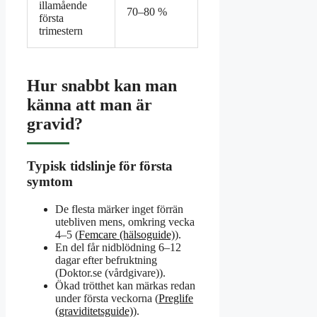
illamående
70–80 %
första
trimestern
Hur snabbt kan man
känna att man är
gravid?
Typisk tidslinje för första
symtom
De flesta märker inget förrän
utebliven mens, omkring vecka
4–5 (
Femcare (hälsoguide)
).
En del får nidblödning 6–12
dagar efter befruktning
(Doktor.se (vårdgivare)).
Ökad trötthet kan märkas redan
under första veckorna (
Preglife
(graviditetsguide)
).