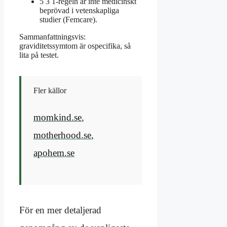
5 3 1-regeln är inte medicinskt
beprövad i vetenskapliga
studier (Femcare).
Sammanfattningsvis:
graviditetssymtom är ospecifika, så
lita på testet.
Fler källor
momkind.se
,
motherhood.se
,
apohem.se
För en mer detaljerad