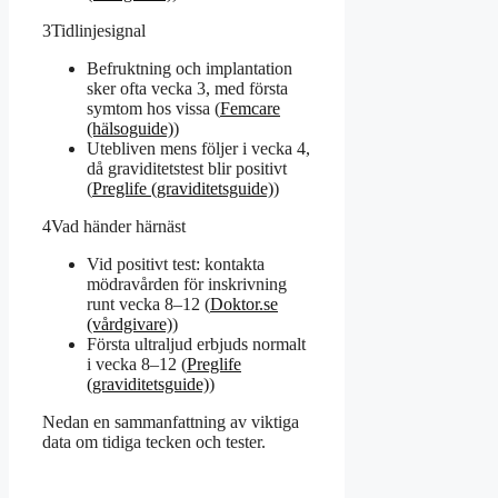
3
Tidlinjesignal
Befruktning och implantation
sker ofta vecka 3, med första
symtom hos vissa (
Femcare
(hälsoguide)
)
Utebliven mens följer i vecka 4,
då graviditetstest blir positivt
(
Preglife (graviditetsguide)
)
4
Vad händer härnäst
Vid positivt test: kontakta
mödravården för inskrivning
runt vecka 8–12 (
Doktor.se
(vårdgivare)
)
Första ultraljud erbjuds normalt
i vecka 8–12 (
Preglife
(graviditetsguide)
)
Nedan en sammanfattning av viktiga
data om tidiga tecken och tester.