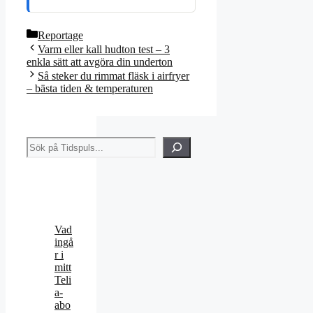
Kategorier
Reportage
Varm eller kall hudton test – 3
enkla sätt att avgöra din underton
Så steker du rimmat fläsk i airfryer
– bästa tiden & temperaturen
Sök
Vad
ingå
r i
mitt
Teli
a-
abo