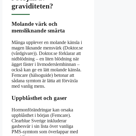
graviditeten?
Molande värk och
mensliknande smärta
Många upplever en molande känsla i
magen liknande mensvärk (Doktor.se
(vårdgivare)). Doktor.se förklarar att
nidblödning – en liten blödning när
ägget fäster i livmoderslemhinnan –
också kan ge en lätt molande känsla.
Femcare (hälsoguide) betonar att
sådana symtom är lätta att förväxla
med vanlig mens.
Uppblåsthet och gaser
Hormonförändringar kan orsaka
uppblåsthet i början (Femcare).
Clearblue Sverige inkluderar
gasbesvär i sin lista över vanliga
PMS-symtom som överlappar med