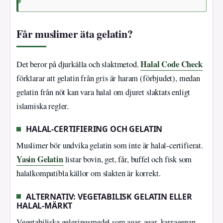
Får muslimer äta gelatin?
Halal Code Check
Det beror på djurkälla och slaktmetod.
förklarar att gelatin från gris är haram (förbjudet), medan
gelatin från nöt kan vara halal om djuret slaktats enligt
islamiska regler.
HALAL-CERTIFIERING OCH GELATIN
Muslimer bör undvika gelatin som inte är halal‑certifierat.
Yasin Gelatin
listar bovin, get, får, buffel och fisk som
halalkompatibla källor om slakten är korrekt.
ALTERNATIV: VEGETABILISK GELATIN ELLER
HALAL‑MÄRKT
Vegetabiliska geleringsmedel som agar‑agar, karragenan