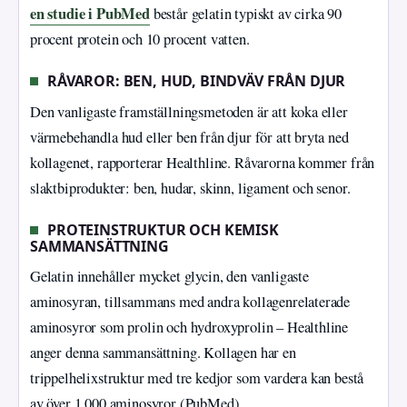
en studie i PubMed
består gelatin typiskt av cirka 90
procent protein och 10 procent vatten.
RÅVAROR: BEN, HUD, BINDVÄV FRÅN DJUR
Den vanligaste framställningsmetoden är att koka eller
värmebehandla hud eller ben från djur för att bryta ned
kollagenet, rapporterar Healthline. Råvarorna kommer från
slaktbiprodukter: ben, hudar, skinn, ligament och senor.
PROTEINSTRUKTUR OCH KEMISK
SAMMANSÄTTNING
Gelatin innehåller mycket glycin, den vanligaste
aminosyran, tillsammans med andra kollagenrelaterade
aminosyror som prolin och hydroxyprolin – Healthline
anger denna sammansättning. Kollagen har en
trippelhelixstruktur med tre kedjor som vardera kan bestå
av över 1 000 aminosyror (PubMed).