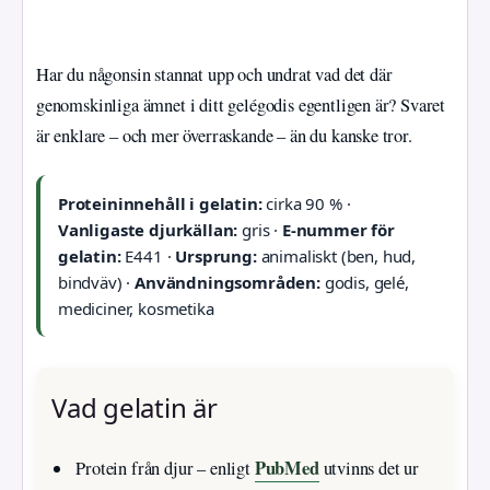
Har du någonsin stannat upp och undrat vad det där
genomskinliga ämnet i ditt gelégodis egentligen är? Svaret
är enklare – och mer överraskande – än du kanske tror.
Proteininnehåll i gelatin:
cirka 90 % ·
Vanligaste djurkällan:
gris ·
E-nummer för
gelatin:
E441 ·
Ursprung:
animaliskt (ben, hud,
bindväv) ·
Användningsområden:
godis, gelé,
mediciner, kosmetika
Vad gelatin är
PubMed
Protein från djur – enligt
utvinns det ur