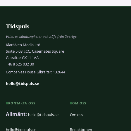
Tidspuls
Film, tv, kändisnyheter och nöje från Sverige.
Klarälven Media Ltd.
Suite 5.03, ICC, Casemates Square
Gibraltar GX11 1AA
+46 8 525 032 30
Companies House Gibraltar: 132644
hello@tidspuls.se
KONTAKTA OSS
OM OSS
Allmänt:
hello@tidspuls.se
Om oss
hello@tidspuls.se
Redaktionen