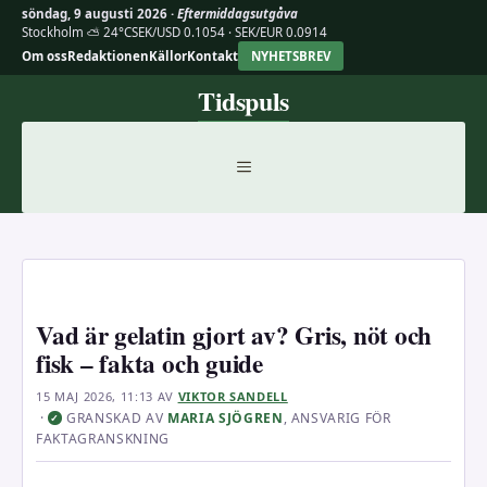
söndag, 9 augusti 2026 ·
Eftermiddagsutgåva
Stockholm ⛅ 24°C
SEK/USD 0.1054 · SEK/EUR 0.0914
Om oss
Redaktionen
Källor
Kontakt
NYHETSBREV
Hoppa
Tidspuls
till
innehåll
MENY
Vad är gelatin gjort av? Gris, nöt och
fisk – fakta och guide
15 MAJ 2026, 11:13
AV
VIKTOR SANDELL
·
GRANSKAD AV
MARIA SJÖGREN
, ANSVARIG FÖR
✓
FAKTAGRANSKNING