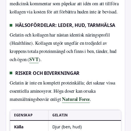
medicinsk kommentar som påpekar att idén om att tillföra
kollagen via kosten för att förbättra huden inte är bevisad.
HÄLSOFÖRDELAR: LEDER, HUD, TARMHÄLSA
Gelatin och kollagen har nästan identisk näringsprofil
(Healthline). Kollagen utgör ungefär en tredjedel av
kroppens totala proteinmängd och finns i ben, tänder, hud
SVT
och ögon (
).
RISKER OCH BIVERKNINGAR
Gelatin är inte en komplett proteinkälla; det saknar vissa
essentiella aminosyror. Höga doser kan orsaka
Natural Force
matsmältningsbesvär enligt
.
EGENSKAP
GELATIN
K
Källa
Djur (ben, hud)
D