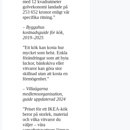
med 12 kvadratmeter
golvekonomi landade på
253 652 kronor enligt vår
specifika ritning.”
– Byggahus
kostnadsguide för kök,
2019–2025
”Ett kök kan kosta hur
mycket som helst. Enkla
förändringar som att byta
luckor, bänkskiva eller
vitvaror kan göra stor
skillnad utan att kosta en
förmögenhet.”
– Villaägarna
medlemsorganisation,
guide uppdaterad 2024
”Priset för ett IKEA-kök
beror på storlek, material
och vilka vitvaror du
väljer – våra
samarbetspartners lämnar