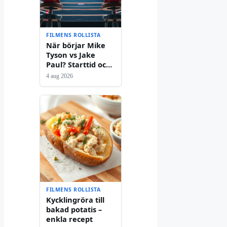
FILMENS ROLLISTA
När börjar Mike
Tyson vs Jake
Paul? Starttid och
resultat
4 aug 2026
FILMENS ROLLISTA
Kycklingröra till
bakad potatis –
enkla recept