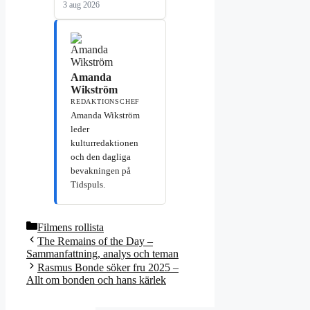
3 aug 2026
Amanda
Wikström
REDAKTIONSCHEF
Amanda Wikström
leder
kulturredaktionen
och den dagliga
bevakningen på
Tidspuls.
Kategorier
Filmens rollista
The Remains of the Day –
Sammanfattning, analys och teman
Rasmus Bonde söker fru 2025 –
Allt om bonden och hans kärlek