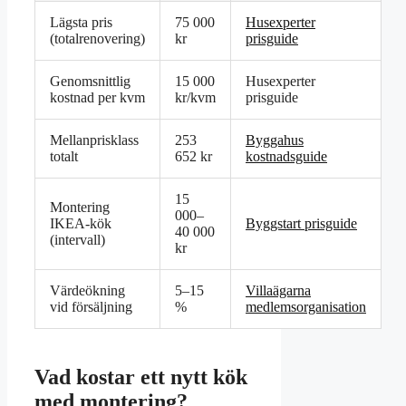
Lägsta pris
75 000
Husexperter
(totalrenovering)
kr
prisguide
Genomsnittlig
15 000
Husexperter
kostnad per kvm
kr/kvm
prisguide
Mellanprisklass
253
Byggahus
totalt
652 kr
kostnadsguide
15
Montering
000–
IKEA-kök
Byggstart prisguide
40 000
(intervall)
kr
Värdeökning
5–15
Villaägarna
vid försäljning
%
medlemsorganisation
Vad kostar ett nytt kök
med montering?