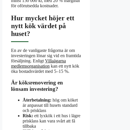
minst 150 000 kr, med 20 % marginal
för oförutsedda kostnader.
Hur mycket höjer ett
nytt kök värdet på
huset?
En av de vanligaste frågorna är om
investeringen lönar sig vid en framtida
försäljning. Enligt
Villaägarna
medlemsorganisation
kan ett nytt kök
öka bostadsvärdet med 5–15 %.
Är köksrenovering en
lönsam investering?
Återbetalning:
hög om köket
är anpassat till husets standard
och prisklass
Risk:
ett lyxkök i ett hus i lägre
prisklass kan vara svårt att få
tillbaka