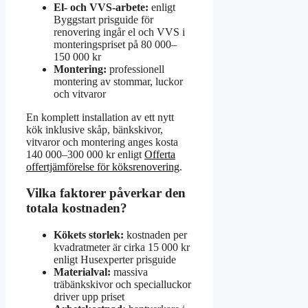
El- och VVS-arbete:
enligt
Byggstart prisguide för
renovering ingår el och VVS i
monteringspriset på 80 000–
150 000 kr
Montering:
professionell
montering av stommar, luckor
och vitvaror
En komplett installation av ett nytt
kök inklusive skåp, bänkskivor,
vitvaror och montering anges kosta
140 000–300 000 kr enligt
Offerta
offertjämförelse för köksrenovering
.
Vilka faktorer påverkar den
totala kostnaden?
Kökets storlek:
kostnaden per
kvadratmeter är cirka 15 000 kr
enligt Husexperter prisguide
Materialval:
massiva
träbänkskivor och specialluckor
driver upp priset