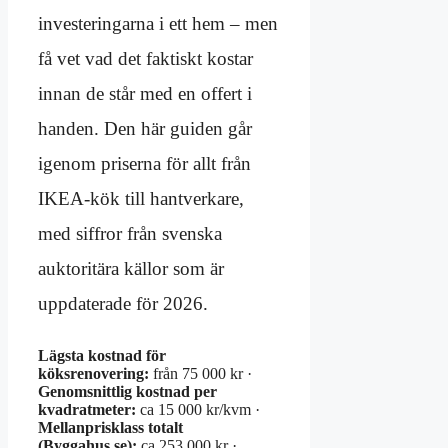
investeringarna i ett hem – men
få vet vad det faktiskt kostar
innan de står med en offert i
handen. Den här guiden går
igenom priserna för allt från
IKEA-kök till hantverkare,
med siffror från svenska
auktoritära källor som är
uppdaterade för 2026.
Lägsta kostnad för
köksrenovering:
från 75 000 kr ·
Genomsnittlig kostnad per
kvadratmeter:
ca 15 000 kr/kvm ·
Mellanprisklass totalt
(Byggahus.se):
ca 253 000 kr ·