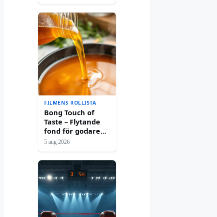
FILMENS ROLLISTA
Bong Touch of
Taste – Flytande
fond för godare
matlagning
5 aug 2026