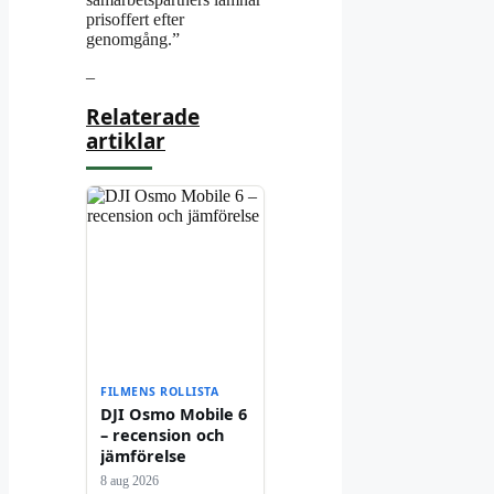
prisoffert efter
genomgång.”
–
Relaterade
artiklar
FILMENS ROLLISTA
DJI Osmo Mobile 6
– recension och
jämförelse
8 aug 2026