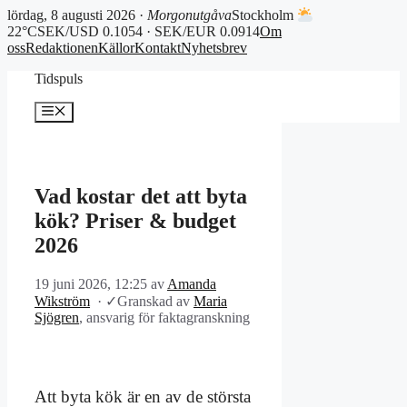
lördag, 8 augusti 2026 ·
Morgonutgåva
Stockholm
22°C
SEK/USD 0.1054 · SEK/EUR 0.0914
Om
oss
Redaktionen
Källor
Kontakt
Nyhetsbrev
Hoppa
Tidspuls
till
innehåll
Meny
Vad kostar det att byta
kök? Priser & budget
2026
19 juni 2026, 12:25
av
Amanda
Wikström
·
✓
Granskad av
Maria
Sjögren
, ansvarig för faktagranskning
Att byta kök är en av de största