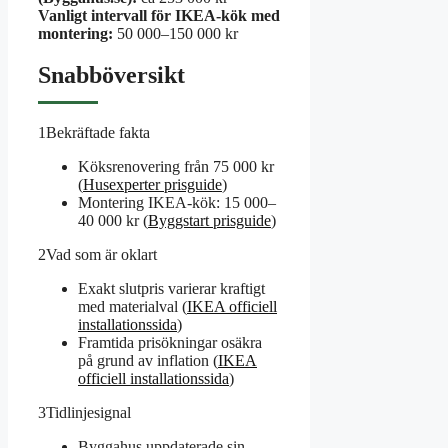
Vanligt intervall för IKEA-kök med
montering:
50 000–150 000 kr
Snabböversikt
1
Bekräftade fakta
Köksrenovering från 75 000 kr
(
Husexperter prisguide
)
Montering IKEA-kök: 15 000–
40 000 kr (
Byggstart prisguide
)
2
Vad som är oklart
Exakt slutpris varierar kraftigt
med materialval (
IKEA officiell
installationssida
)
Framtida prisökningar osäkra
på grund av inflation (
IKEA
officiell installationssida
)
3
Tidlinjesignal
Byggahus uppdaterade sin