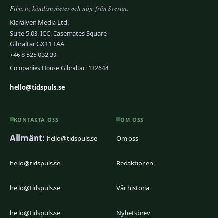
Film, tv, kändisnyheter och nöje från Sverige.
Klarälven Media Ltd.
Suite 5.03, ICC, Casemates Square
Gibraltar GX11 1AA
+46 8 525 032 30
Companies House Gibraltar: 132644
hello@tidspuls.se
KONTAKTA OSS
OM OSS
Allmänt:
hello@tidspuls.se
Om oss
hello@tidspuls.se
Redaktionen
hello@tidspuls.se
Vår historia
hello@tidspuls.se
Nyhetsbrev