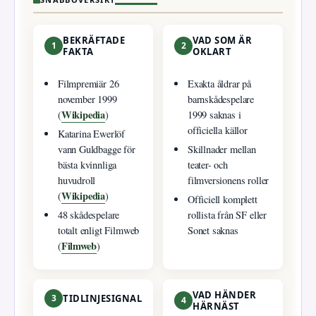
BEKRÄFTADE
VAD SOM ÄR
1
2
FAKTA
OKLART
Filmpremiär 26
Exakta åldrar på
november 1999
barnskådespelare
Wikipedia
(
)
1999 saknas i
officiella källor
Katarina Ewerlöf
vann Guldbagge för
Skillnader mellan
bästa kvinnliga
teater- och
huvudroll
filmversionens roller
Wikipedia
(
)
Officiell komplett
48 skådespelare
rollista från SF eller
totalt enligt Filmweb
Sonet saknas
Filmweb
(
)
VAD HÄNDER
3
TIDLINJESIGNAL
4
HÄRNÄST