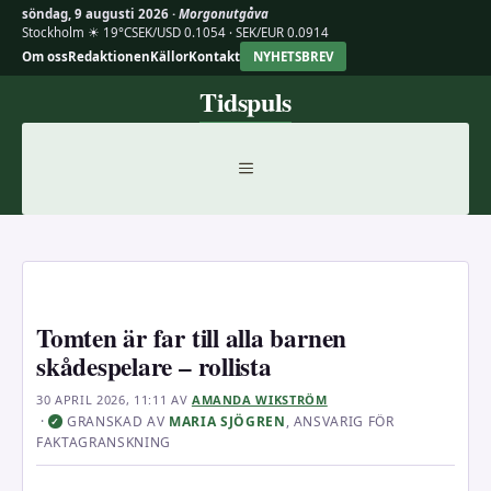
söndag, 9 augusti 2026 ·
Morgonutgåva
Stockholm ☀ 19°C
SEK/USD 0.1054 · SEK/EUR 0.0914
Om oss
Redaktionen
Källor
Kontakt
NYHETSBREV
Hoppa
Tidspuls
till
innehåll
MENY
Tomten är far till alla barnen
skådespelare – rollista
30 APRIL 2026, 11:11
AV
AMANDA WIKSTRÖM
·
GRANSKAD AV
MARIA SJÖGREN
, ANSVARIG FÖR
✓
FAKTAGRANSKNING