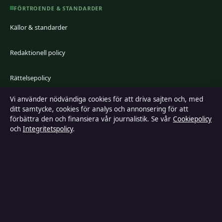
FÖRTROENDE & STANDARDER
Källor & standarder
Redaktionell policy
Rättelsepolicy
Vi använder nödvändiga cookies för att driva sajten och, med
Faktagranskningspolicy
ditt samtycke, cookies för analys och annonsering för att
förbättra den och finansiera vår journalistik. Se vår
Cookiepolicy
Ägande & finansiering
och
Integritetspolicy
.
Integritetspolicy
Cookiepolicy
Kändisar & integritet