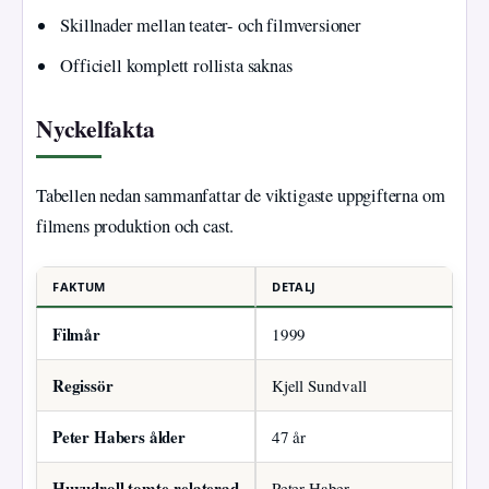
Skillnader mellan teater- och filmversioner
Officiell komplett rollista saknas
Nyckelfakta
Tabellen nedan sammanfattar de viktigaste uppgifterna om
filmens produktion och cast.
FAKTUM
DETALJ
Filmår
1999
Regissör
Kjell Sundvall
Peter Habers ålder
47 år
Huvudroll tomte-relaterad
Peter Haber