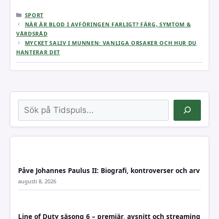
KATEGORIER
SPORT
NÄR ÄR BLOD I AVFÖRINGEN FARLIGT? FÄRG, SYMTOM &
VÅRDSRÅD
MYCKET SALIV I MUNNEN: VANLIGA ORSAKER OCH HUR DU
HANTERAR DET
Sök
Påve Johannes Paulus II: Biografi, kontroverser och arv
augusti 8, 2026
Line of Duty säsong 6 – premiär, avsnitt och streaming