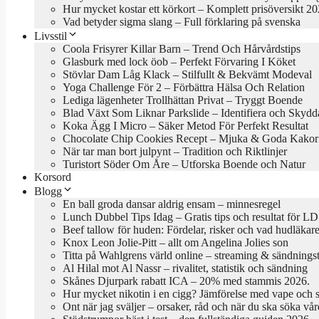
Hur mycket kostar ett körkort – Komplett prisöversikt 2
Vad betyder sigma slang – Full förklaring på svenska
Livsstil
Coola Frisyrer Killar Barn – Trend Och Hårvårdstips
Glasburk med lock öob – Perfekt Förvaring I Köket
Stövlar Dam Låg Klack – Stilfullt & Bekvämt Modeval
Yoga Challenge För 2 – Förbättra Hälsa Och Relation
Lediga lägenheter Trollhättan Privat – Tryggt Boende
Blad Växt Som Liknar Parkslide – Identifiera och Skydd
Koka Ägg I Micro – Säker Metod För Perfekt Resultat
Chocolate Chip Cookies Recept – Mjuka & Goda Kakor
När tar man bort julpynt – Tradition och Riktlinjer
Turistort Söder Om Åre – Utforska Boende och Natur
Korsord
Blogg
En ball groda dansar aldrig ensam – minnesregel
Lunch Dubbel Tips Idag – Gratis tips och resultat för LD
Beef tallow för huden: Fördelar, risker och vad hudläkar
Knox Leon Jolie-Pitt – allt om Angelina Jolies son
Titta på Wahlgrens värld online – streaming & sändningst
Al Hilal mot Al Nassr – rivalitet, statistik och sändning
Skånes Djurpark rabatt ICA – 20% med stammis 2026.
Hur mycket nikotin i en cigg? Jämförelse med vape och 
Ont när jag sväljer – orsaker, råd och när du ska söka vår