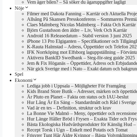
Vem äger bilen? – Så söker du ägaruppgifter lagligt
Nöje
Filmer med Dakota Fanning – Karriär och Aktuella Proje
Allsång På Skansen Presskonferens – Sommarens Premi
Claes Malmberg Nicolas Malmberg – Fakta Och Karriär
Björn Gustafsson den äldre – Liv, Verk Och Karriär
Android 16 Releasedatum – Stabil version 3 juni 2025
iPhone 13 Pro Elgiganten – Specifikationer och Tillgäng
K-Rauta Halmstad – Adress, Öppettider och Telefon 20
IFK Norrköping mot Elfsborg laguppställning – Förvänt
Aktivera BankID Swedbank – Steg-för-steg guide 2025
Jem & Fix Höganäs – Öppettider, Adress och Erbjudand
När gick Sverige med i Nato – Exakt datum och bakgru
Spel
Ekonomi
Lediga jobb i Uppsala – Möjligheter För Framgång
Kids Brand Store Butik – Adresser, märken och öppettid
Är Pluto en Planet – Fakta om status och IAU-beslut
Hur Lång Är En Säng – Standardmått och Råd i Sverige
Vad är en tes – Definition, struktur och krav
La Bonne Vie Malmö – Meny, öppettider och recensione
Hur Länge Håller Bröd i Frysen – Exakta Tider och Frys
Bästa Ekologiska Hudvårdsprodukter för Känslig Hud – B
Recept Torsk i Ugn – Enkelt med Potatis och Tomat
Frisyrer Tunt Hår Äldre Kvinnor – Bästa Volymklippnin