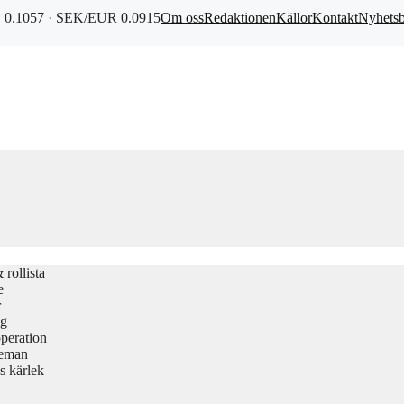
0.1057 · SEK/EUR 0.0915
Om oss
Redaktionen
Källor
Kontakt
Nyhets
rollista
e
r
gg
peration
teman
s kärlek