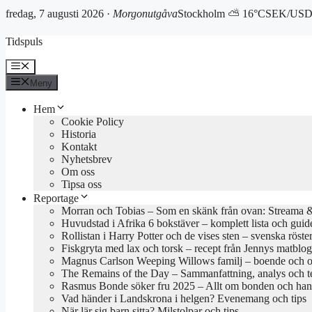
fredag, 7 augusti 2026 ·
Morgonutgåva
Stockholm ⛅ 16°C
SEK/USD 
Hoppa
Tidspuls
till
innehåll
Meny
Meny
Hem
Cookie Policy
Historia
Kontakt
Nyhetsbrev
Om oss
Tipsa oss
Reportage
Morran och Tobias – Som en skänk från ovan: Streama & 
Huvudstad i Afrika 6 bokstäver – komplett lista och guid
Rollistan i Harry Potter och de vises sten – svenska röste
Fiskgryta med lax och torsk – recept från Jennys matblo
Magnus Carlson Weeping Willows familj – boende och o
The Remains of the Day – Sammanfattning, analys och 
Rasmus Bonde söker fru 2025 – Allt om bonden och han
Vad händer i Landskrona i helgen? Evenemang och tips
När lär sig barn sitta? Milstolpar och tips