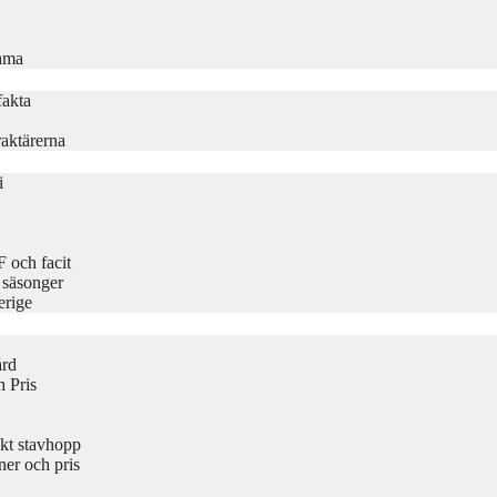
rama
fakta
aktärerna
i
 och facit
 säsonger
erige
ård
 Pris
kt stavhopp
er och pris