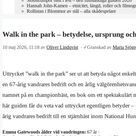
Stödstrumpor bäst i test – den fullständiga guiden 2026
Hannah John-Kamen – etnicitet, längd, roller och filmogr
Rollistan i Blommor av stål – alla skådespelare
Walk in the park – betydelse, ursprung oc
10 maj 2026, 11:18
av
Oliver Lindqvist
·
✓
Granskad av
Maria Sjögr
Uttrycket ”walk in the park” ser ut att betyda något enke
en 67-årig vandrares bedrift och en årlig välgörenhetsvan
namnet på en championhäst, en bok om ett spektakulärt m
här guiden får du veta vad uttrycket egentligen betyder – o
årig vandrares bedrift till en stjärnhäst inom National Hun
Emma Gatewoods ålder vid vandringen:
67 år ·