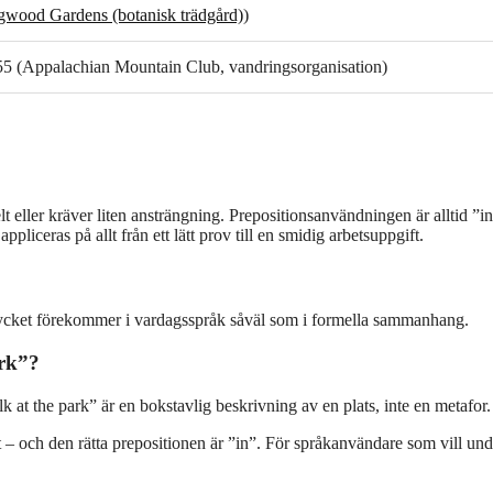
wood Gardens (botanisk trädgård)
)
5 (Appalachian Mountain Club, vandringsorganisation)
t eller kräver liten ansträngning. Prepositionsanvändningen är alltid ”in
liceras på allt från ett lätt prov till en smidig arbetsuppgift.
ttrycket förekommer i vardagsspråk såväl som i formella sammanhang.
ark”?
k at the park” är en bokstavlig beskrivning av en plats, inte en metafor.
et – och den rätta prepositionen är ”in”. För språkanvändare som vill un