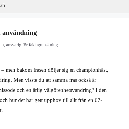
afi
h användning
en
, ansvarig för faktagranskning
lt – men bakom frasen döljer sig en championhäst,
dring. Men visste du att samma fras också är
issöde och en årlig välgörenhetsvandring? I den
ch hur det har gett upphov till allt från en 67-
t.