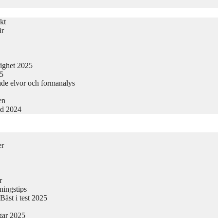
kt
är
lighet 2025
25
ade elvor och formanalys
en
nd 2024
er
r
ningstips
äst i test 2025
gar 2025