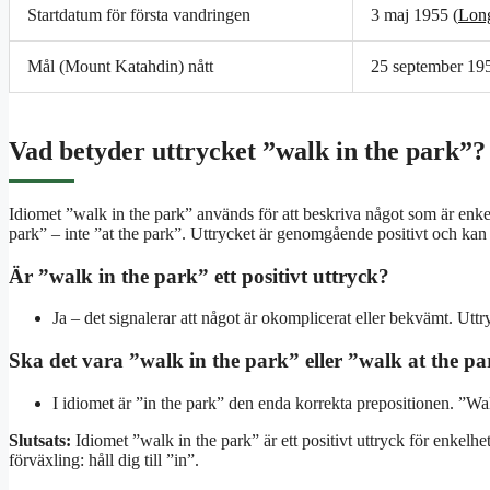
Startdatum för första vandringen
3 maj 1955 (
Long
Mål (Mount Katahdin) nått
25 september 195
Vad betyder uttrycket ”walk in the park”?
Idiomet ”walk in the park” används för att beskriva något som är enkel
park” – inte ”at the park”. Uttrycket är genomgående positivt och kan app
Är ”walk in the park” ett positivt uttryck?
Ja – det signalerar att något är okomplicerat eller bekvämt. U
Ska det vara ”walk in the park” eller ”walk at the p
I idiomet är ”in the park” den enda korrekta prepositionen. ”Wal
Slutsats:
Idiomet ”walk in the park” är ett positivt uttryck för enkelh
förväxling: håll dig till ”in”.