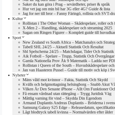
Saker du kan göra i Prag – sevärdheter, priser & språk
Hur vet jag om min bil har 3G eller 4G? Guide & lista
Jag for ner till bror – Fanny Färingö, rollista och SVT-d
Kultur
Rollistan i The Other Woman – Skådespelare, roller och 
X-Men 2 – Handling, skådespelare och streaming 2025
Sagan om Ringen Figurer – Komplett guide till huvudkar
Sport
New Zealand vs South Africa – Matchanalys och Strateg
Tabell SHL 24/25 – Aktuell Statistik Och Resultat
Shl Spelschema 24/25 – Matchdagar, Tider Och Statistik
Aik Fotboll – Spelare – Trupp, Statistik Och Övergångar
Gamla Nationella Prov Åk 9 Matematik – Ladda ner PDF
Rollistan i Queen of the South – Huvudskådespelare och
Jan van Haasteren Pussel – Guide till motiv och köp i Sv
Nyheter
Mäns våld mot kvinnor – Fakta, Statistik Och Skydd
Kvälls och helgmottagning helsingborg – Snabb Akut V
Vilken Är Den Senaste iPhone – Allt Om Funktioner Och
Få ensam vårdnad utan rättegång – Trygg Juridisk Väg
Måttlig varning för vind – Skydda Din Egendom
Armand Duplantis Andreas Duplantis – Bröderna i svens
Samsung Galaxy S25 Edge – Releasedatum, specifikation
Lågt blodtryck tabell kvinna – Normalvärden efter ålder