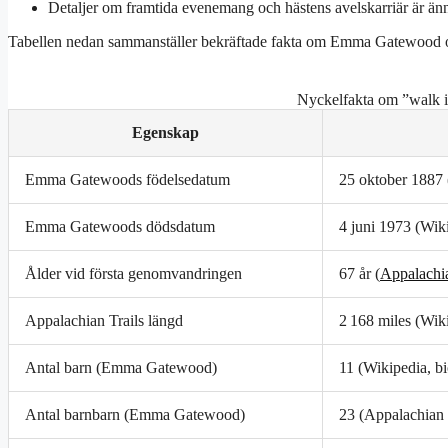
Detaljer om framtida evenemang och hästens avelskarriär är änn
Tabellen nedan sammanställer bekräftade fakta om Emma Gatewood o
Nyckelfakta om ”walk i
Egenskap
Emma Gatewoods födelsedatum
25 oktober 1887 
Emma Gatewoods dödsdatum
4 juni 1973 (Wik
Ålder vid första genomvandringen
67 år (
Appalachia
Appalachian Trails längd
2 168 miles (Wik
Antal barn (Emma Gatewood)
11 (Wikipedia, b
Antal barnbarn (Emma Gatewood)
23 (Appalachian 