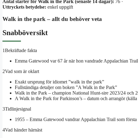
Antal starter för Walk in the Park (senaste 14 dagar):
76 ·
Uttryckets betydelse:
enkel uppgift
Walk in the park – allt du behöver veta
Snabböversikt
1
Bekräftade fakta
Emma Gatewood var 67 år när hon vandrade Appalachian Trail
2
Vad som är oklart
Exakt ursprung för idiomet ”walk in the park”
Fullständiga detaljer om boken ”A Walk in the Park”
Walk in the Park – champion National Hunt-sire 2023/24 och 2
A Walk in the Park for Parkinson’s – datum och arrangör (källa
3
Tidlinjesignal
1955 – Emma Gatewood vandrar Appalachian Trail som första 
4
Vad händer härnäst