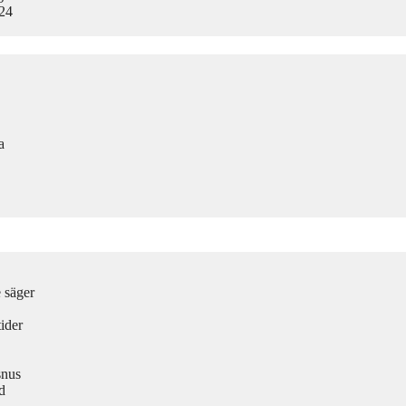
024
a
e säger
ider
snus
d