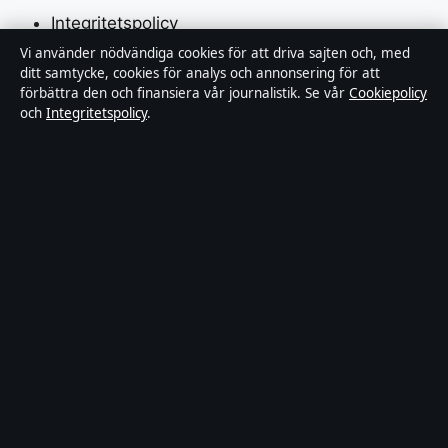
Integritetspolicy
Vi använder nödvändiga cookies för att driva sajten och, med
Cookiepolicy
ditt samtycke, cookies för analys och annonsering för att
förbättra den och finansiera vår journalistik. Se vår
Cookiepolicy
Kändisar & integritet
och
Integritetspolicy
.
Innehållet är endast avsett för allmän information och
ska inte betraktas som medicinsk, finansiell eller
juridisk rådgivning. Sponsrat material är tydligt märkt.
Allmänna förfrågningar:
hello@tidspuls.se
.
Utgivare:
Klarälven Media Ltd., Gibraltar ·
Ansvarig
utgivare:
Viktor Sandell, Chefredaktör · Companies
House Gibraltar 132644
© 2026 Tidspuls.se · Klarälven Media Ltd. ·
WorldRSS
·