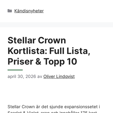
Kategorier
Kändisnyheter
Stellar Crown
Kortlista: Full Lista,
Priser & Topp 10
april 30, 2026
av
Oliver Lindqvist
Stellar Crown är det sjunde expansionssetet i
Scarlet & Violet-eran och innehåller 175 kort –