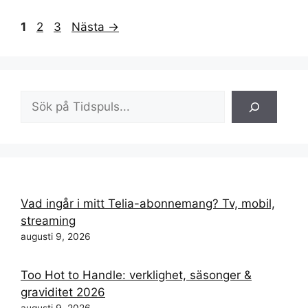
Sida
Sida
Sida
1
2
3
Nästa
→
Sök
Vad ingår i mitt Telia-abonnemang? Tv, mobil,
streaming
augusti 9, 2026
Too Hot to Handle: verklighet, säsonger &
graviditet 2026
augusti 9, 2026