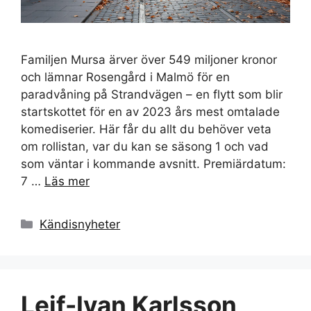
Familjen Mursa ärver över 549 miljoner kronor
och lämnar Rosengård i Malmö för en
paradvåning på Strandvägen – en flytt som blir
startskottet för en av 2023 års mest omtalade
komediserier. Här får du allt du behöver veta
om rollistan, var du kan se säsong 1 och vad
som väntar i kommande avsnitt. Premiärdatum:
7 …
Läs mer
Kategorier
Kändisnyheter
Leif-Ivan Karlsson