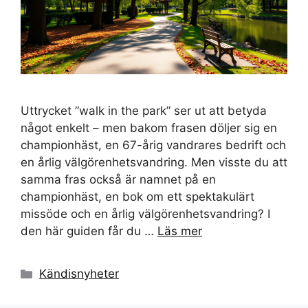
Uttrycket ”walk in the park” ser ut att betyda
något enkelt – men bakom frasen döljer sig en
championhäst, en 67-årig vandrares bedrift och
en årlig välgörenhetsvandring. Men visste du att
samma fras också är namnet på en
championhäst, en bok om ett spektakulärt
missöde och en årlig välgörenhetsvandring? I
den här guiden får du …
Läs mer
Kategorier
Kändisnyheter