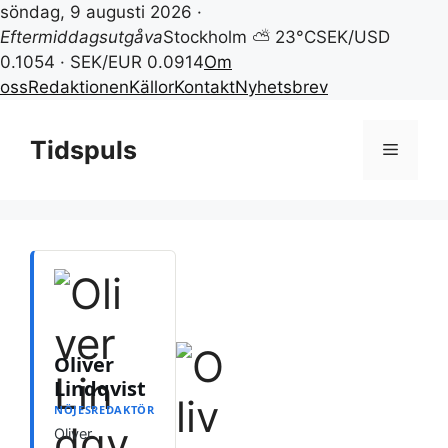
söndag, 9 augusti 2026 ·
Eftermiddagsutgåva
Stockholm ⛅ 23°C
SEK/USD
0.1054 · SEK/EUR 0.0914
Om
oss
Redaktionen
Källor
Kontakt
Nyhetsbrev
Hoppa
till
Tidspuls
Meny
innehåll
Oliver
Lindqvist
NÖJESREDAKTÖR
Oliver