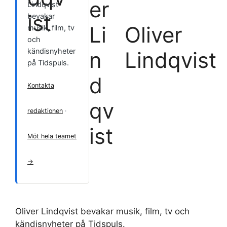
Lindqvist
bevakar
Oliver
musik, film, tv
och
kändisnyheter
Lindqvist
på Tidspuls.
Kontakta
redaktionen
·
Möt hela teamet
→
Oliver Lindqvist bevakar musik, film, tv och
kändisnyheter på Tidspuls.