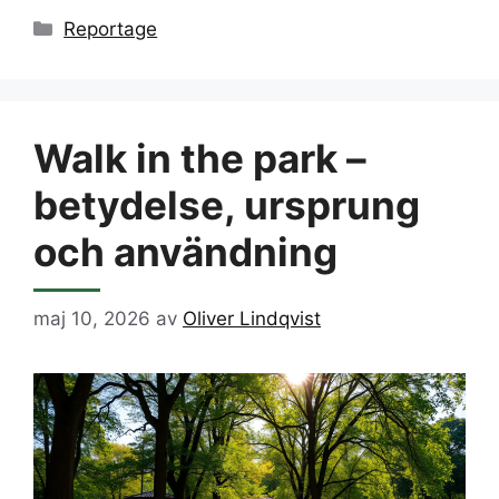
Kategorier
Reportage
Walk in the park –
betydelse, ursprung
och användning
maj 10, 2026
av
Oliver Lindqvist