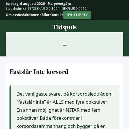
torsdag, 6 augusti 2026 ·
Morgonutgåva
Stockholm ⛅ 18°C
SEK/USD 0.1054 · SEK/EUR 0.0912
Om oss
Redaktionen
Källor
Kontakt
NYHETSBREV
Hoppa
Tidspuls
till
innehåll
MENY
Fastslår Inte korsord
Det vanligaste svaret på korsordsledtråden
”fastslår inte” är ALLS med fyra bokstäver.
En annan möjlighet är NITAR med fem
bokstäver. Båda förekommer i
korsordssammanhang och bygger på en