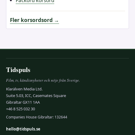
Fackord korsord
Fler korsordsord →
Tidspuls
Film, tv, kändisnyheter och nöje från Sverige.
Klarälven Media Ltd.
Suite 5.03, ICC, Casemates Square
Gibraltar GX11 1AA
+46 8 525 032 30
Companies House Gibraltar: 132644
hello@tidspuls.se