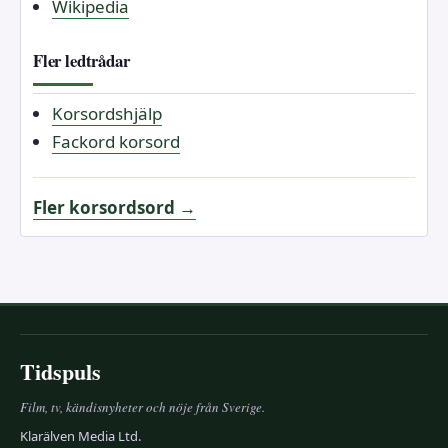
Wikipedia
Fler ledtrådar
Korsordshjälp
Fackord korsord
Fler korsordsord →
Tidspuls
Film, tv, kändisnyheter och nöje från Sverige.
Klarälven Media Ltd.