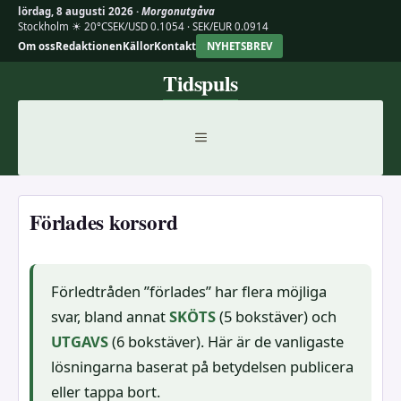
lördag, 8 augusti 2026 ·
Morgonutgåva
Stockholm ☀ 20°C
SEK/USD 0.1054 · SEK/EUR 0.0914
Om oss
Redaktionen
Källor
Kontakt
NYHETSBREV
Hoppa
Tidspuls
till
innehåll
MENY
Förlades korsord
Förledtråden ”förlades” har flera möjliga
svar, bland annat
SKÖTS
(5 bokstäver) och
UTGAVS
(6 bokstäver). Här är de vanligaste
lösningarna baserat på betydelsen publicera
eller tappa bort.