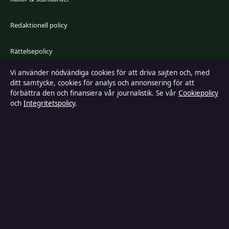
Redaktionell policy
Rättelsepolicy
Vi använder nödvändiga cookies för att driva sajten och, med
Faktagranskningspolicy
ditt samtycke, cookies för analys och annonsering för att
förbättra den och finansiera vår journalistik. Se vår
Cookiepolicy
Ägande & finansiering
och
Integritetspolicy
.
Integritetspolicy
Cookiepolicy
Kändisar & integritet
Innehållet är endast avsett för allmän information och ska inte betraktas