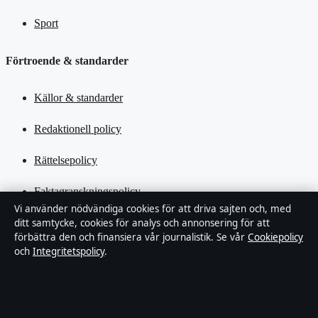
Sport
Förtroende & standarder
Källor & standarder
Redaktionell policy
Rättelsepolicy
Faktagranskningspolicy
Vi använder nödvändiga cookies för att driva sajten och, med
Ägande & finansiering
ditt samtycke, cookies för analys och annonsering för att
förbättra den och finansiera vår journalistik. Se vår
Cookiepolicy
och
Integritetspolicy
.
Integritetspolicy
Cookiepolicy
Kändisar & integritet