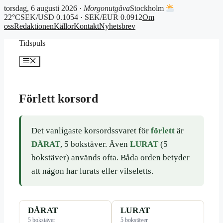
torsdag, 6 augusti 2026 ·
Morgonutgåva
Stockholm
22°C
SEK/USD 0.1054 · SEK/EUR 0.0912
Om
oss
Redaktionen
Källor
Kontakt
Nyhetsbrev
Hoppa
Tidspuls
till
innehåll
Meny
Förlett korsord
Det vanligaste korsordssvaret för
förlett
är
DÅRAT
, 5 bokstäver. Även
LURAT
(5
bokstäver) används ofta. Båda orden betyder
att någon har lurats eller vilseletts.
DÅRAT
LURAT
5 bokstäver
5 bokstäver