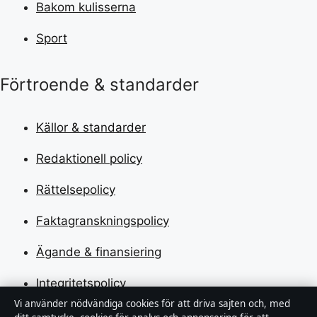
Bakom kulisserna
Sport
Förtroende & standarder
Källor & standarder
Redaktionell policy
Rättelsepolicy
Faktagranskningspolicy
Ägande & finansiering
Integritetspolicy
Vi använder nödvändiga cookies för att driva sajten och, med
Cookiepolicy