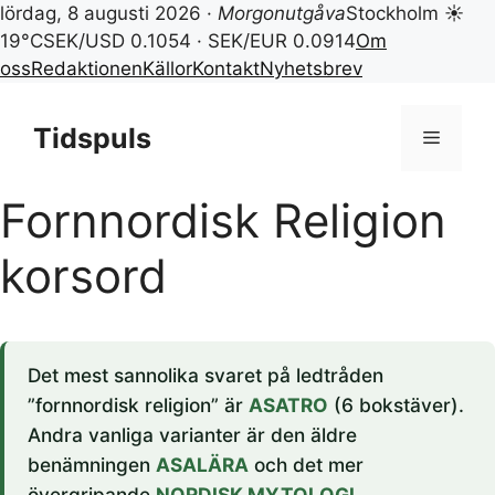
lördag, 8 augusti 2026 ·
Morgonutgåva
Stockholm ☀
19°C
SEK/USD 0.1054 · SEK/EUR 0.0914
Om
oss
Redaktionen
Källor
Kontakt
Nyhetsbrev
Hoppa
till
Tidspuls
Meny
innehåll
Fornnordisk Religion
korsord
Det mest sannolika svaret på ledtråden
”fornnordisk religion” är
ASATRO
(6 bokstäver).
Andra vanliga varianter är den äldre
benämningen
ASALÄRA
och det mer
övergripande
NORDISK MYTOLOGI
.