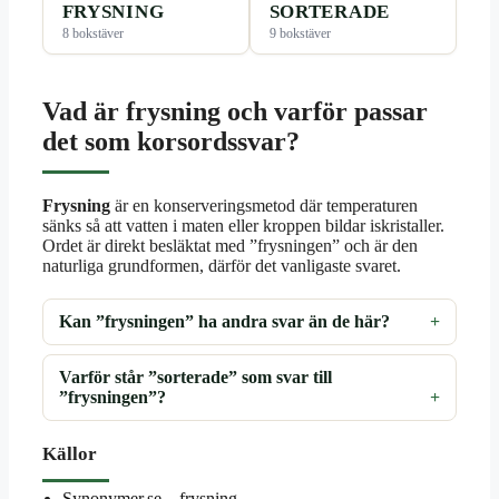
FRYSNING
SORTERADE
8 bokstäver
9 bokstäver
Vad är frysning och varför passar
det som korsordssvar?
Frysning
är en konserveringsmetod där temperaturen
sänks så att vatten i maten eller kroppen bildar iskristaller.
Ordet är direkt besläktat med ”frysningen” och är den
naturliga grundformen, därför det vanligaste svaret.
Kan ”frysningen” ha andra svar än de här?
Varför står ”sorterade” som svar till
”frysningen”?
Källor
Synonymer.se – frysning