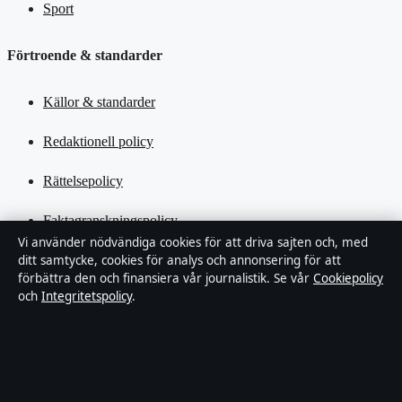
Sport
Förtroende & standarder
Källor & standarder
Redaktionell policy
Rättelsepolicy
Faktagranskningspolicy
Vi använder nödvändiga cookies för att driva sajten och, med
ditt samtycke, cookies för analys och annonsering för att
Ägande & finansiering
förbättra den och finansiera vår journalistik. Se vår
Cookiepolicy
och
Integritetspolicy
.
Integritetspolicy
Cookiepolicy
Kändisar & integritet