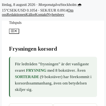
lördag, 8 augusti 2026 ·
Morgonutgåva
Stockholm 🌧
15°C
SEK/USD 0.1054 · SEK/EUR 0.0914
Om
oss
Redaktionen
Källor
Kontakt
Nyhetsbrev
Hoppa
Tidspuls
till
innehåll
Meny
Frysningen korsord
För ledtråden ”frysningen” är det vanligaste
svaret
FRYSNING
med 8 bokstäver. Även
SORTERADE
(9 bokstäver) har förekommit i
korsordssammanhang, även om betydelsen
skiljer sig.