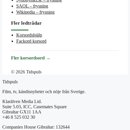
SAOL – frysning
Wikipedia – frysning
Fler ledtrådar
Korsordshjälp
Fackord korsord
Fler korsordsord →
© 2026 Tidspuls
Tidspuls
Film, tv, kändisnyheter och nöje från Sverige.
Klarälven Media Ltd.
Suite 5.03, ICC, Casemates Square
Gibraltar GX11 1AA
+46 8 525 032 30
Companies House Gibraltar: 132644