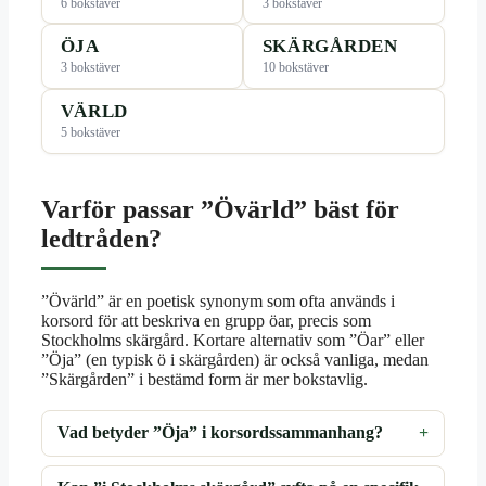
6 bokstäver
3 bokstäver
ÖJA
SKÄRGÅRDEN
3 bokstäver
10 bokstäver
VÄRLD
5 bokstäver
Varför passar ”Övärld” bäst för
ledtråden?
”Övärld” är en poetisk synonym som ofta används i
korsord för att beskriva en grupp öar, precis som
Stockholms skärgård. Kortare alternativ som ”Öar” eller
”Öja” (en typisk ö i skärgården) är också vanliga, medan
”Skärgården” i bestämd form är mer bokstavlig.
Vad betyder ”Öja” i korsordssammanhang?