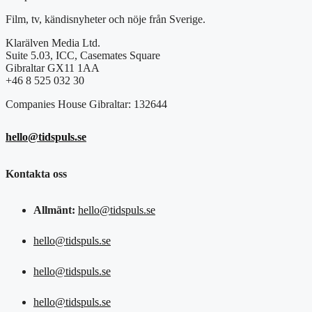
Film, tv, kändisnyheter och nöje från Sverige.
Klarälven Media Ltd.
Suite 5.03, ICC, Casemates Square
Gibraltar GX11 1AA
+46 8 525 032 30
Companies House Gibraltar: 132644
hello@tidspuls.se
Kontakta oss
Allmänt:
hello@tidspuls.se
hello@tidspuls.se
hello@tidspuls.se
hello@tidspuls.se