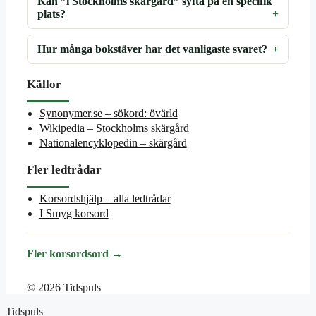
Kan ”i Stockholms skärgård” syfta på en specifik
plats?
Hur många bokstäver har det vanligaste svaret?
Källor
Synonymer.se – sökord: övärld
Wikipedia – Stockholms skärgård
Nationalencyklopedin – skärgård
Fler ledtrådar
Korsordshjälp – alla ledtrådar
I Smyg korsord
Fler korsordsord →
© 2026 Tidspuls
Tidspuls