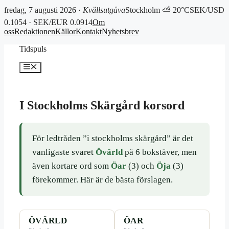
fredag, 7 augusti 2026 ·
Kvällsutgåva
Stockholm ⛅ 20°C
SEK/USD
0.1054 · SEK/EUR 0.0914
Om
oss
Redaktionen
Källor
Kontakt
Nyhetsbrev
Hoppa
Tidspuls
till
innehåll
Meny
I Stockholms Skärgård korsord
För ledtråden ”i stockholms skärgård” är det
vanligaste svaret
Övärld
på 6 bokstäver, men
även kortare ord som
Öar
(3) och
Öja
(3)
förekommer. Här är de bästa förslagen.
ÖVÄRLD
ÖAR