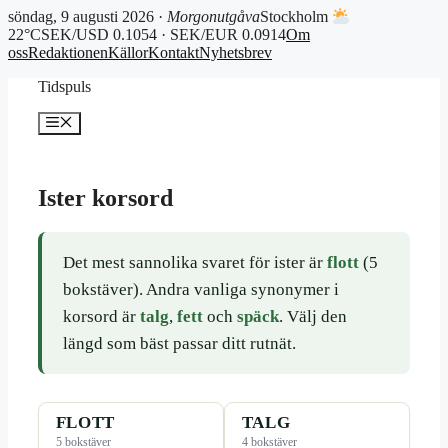
söndag, 9 augusti 2026 ·
Morgonutgåva
Stockholm
22°C
SEK/USD 0.1054 · SEK/EUR 0.0914
Om
oss
Redaktionen
Källor
Kontakt
Nyhetsbrev
Hoppa
Tidspuls
till
innehåll
Meny
Ister korsord
Det mest sannolika svaret för ister är
flott
(5
bokstäver). Andra vanliga synonymer i
korsord är
talg
,
fett
och
späck
. Välj den
längd som bäst passar ditt rutnät.
FLOTT
TALG
5 bokstäver
4 bokstäver