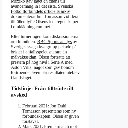
Mexiko gav laget en chans till
avancemang in i det sista.
Svenska
Fotbollförbundets officiella arkiv
dokumenterar hur Tomasson vid flera
tillfällen lyfte Olsens ledaregenskaper
i omklädningsrummet.
Efter turneringen kom diskussionerna
om framtiden.
BBC Sports analys
av
Sveriges svaga kvalgrupp pekade på
brister i anfallsspelet snarare än
målvaktssidan. Olsen fortsatte att
prestera på hög nivå i Serie A med
Aston Villa, något som gav honom
förtroendet även när resultaten uteblev
i landslaget.
Tidslinje: Från tillträde till
avsked
Februari 2021:
Jon Dahl
Tomasson presenteras som ny
förbundskapten. Olsen är given
förstaval.
Mars 2021:
Premiärmatch mot