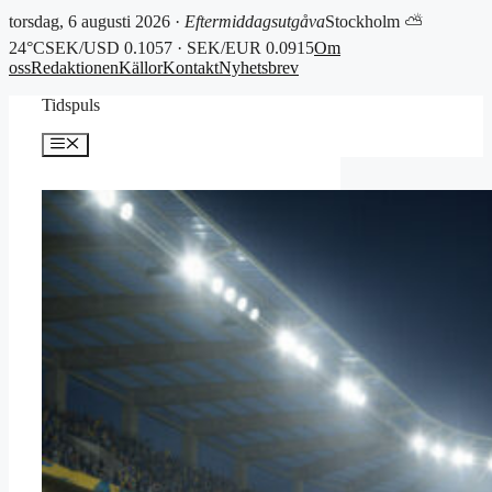
torsdag, 6 augusti 2026 ·
Eftermiddagsutgåva
Stockholm ⛅
24°C
SEK/USD 0.1057 · SEK/EUR 0.0915
Om
oss
Redaktionen
Källor
Kontakt
Nyhetsbrev
Hoppa
Tidspuls
till
innehåll
Meny