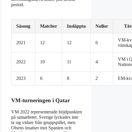
period.
Säsong
Matcher
Insläppta
Nollor
Täv
VM-kv
2021
12
12
6
vänska
VM i Q
2022
10
11
4
Nation
2023
6
8
2
EM-kva
VM-turneringen i Qatar
VM 2022 representerade höjdpunkten
på samarbetet. Sverige lyckades inte
ta sig vidare från gruppspillet, men
Olsens insatser mot Spanien och