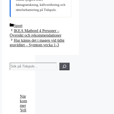
faktagranskning, källverifiering och
rättelsehantering på Tidspuls.
Kategorier
Sport
IKEA Matbord 4 Personer –
Översikt och rekommendationer
Hur känns det i magen vid tidig
graviditet – Symtom vecka 1-3
Sök
När
kom
mer
Yell