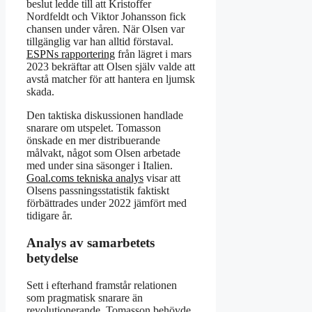
beslut ledde till att Kristoffer
Nordfeldt och Viktor Johansson fick
chansen under våren. När Olsen var
tillgänglig var han alltid förstaval.
ESPNs rapportering
från lägret i mars
2023 bekräftar att Olsen själv valde att
avstå matcher för att hantera en ljumsk
skada.
Den taktiska diskussionen handlade
snarare om utspelet. Tomasson
önskade en mer distribuerande
målvakt, något som Olsen arbetade
med under sina säsonger i Italien.
Goal.coms tekniska analys
visar att
Olsens passningsstatistik faktiskt
förbättrades under 2022 jämfört med
tidigare år.
Analys av samarbetets
betydelse
Sett i efterhand framstår relationen
som pragmatisk snarare än
revolutionerande. Tomasson behövde