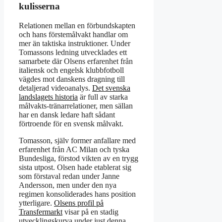
kulisserna
Relationen mellan en förbundskapten
och hans förstemålvakt handlar om
mer än taktiska instruktioner. Under
Tomassons ledning utvecklades ett
samarbete där Olsens erfarenhet från
italiensk och engelsk klubbfotboll
vägdes mot danskens dragning till
detaljerad videoanalys.
Det svenska
landslagets historia
är full av starka
målvakts-tränarrelationer, men sällan
har en dansk ledare haft sådant
förtroende för en svensk målvakt.
Tomasson, själv former anfallare med
erfarenhet från AC Milan och tyska
Bundesliga, förstod vikten av en trygg
sista utpost. Olsen hade etablerat sig
som förstaval redan under Janne
Andersson, men under den nya
regimen konsoliderades hans position
ytterligare.
Olsens profil på
Transfermarkt
visar på en stadig
utvecklingskurva under just denna