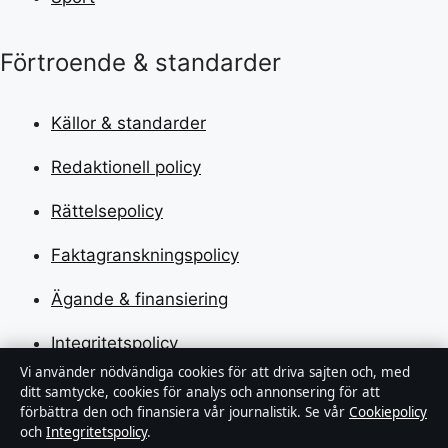
Förtroende & standarder
Källor & standarder
Redaktionell policy
Rättelsepolicy
Faktagranskningspolicy
Ägande & finansiering
Integritetspolicy
Vi använder nödvändiga cookies för att driva sajten och, med
Cookiepolicy
ditt samtycke, cookies för analys och annonsering för att
förbättra den och finansiera vår journalistik. Se vår
Cookiepolicy
Kändisar & integritet
och
Integritetspolicy
.