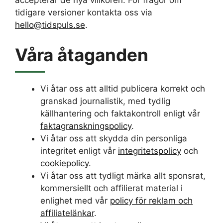
accepterar de nya villkoren. För frågor om
tidigare versioner kontakta oss via
hello@tidspuls.se
.
Våra åtaganden
Vi åtar oss att alltid publicera korrekt och
granskad journalistik, med tydlig
källhantering och faktakontroll enligt vår
faktagranskningspolicy
.
Vi åtar oss att skydda din personliga
integritet enligt vår
integritetspolicy
och
cookiepolicy
.
Vi åtar oss att tydligt märka allt sponsrat,
kommersiellt och affilierat material i
enlighet med vår
policy för reklam och
affiliatelänkar
.