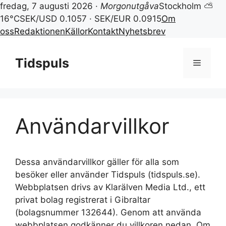
fredag, 7 augusti 2026 ·
Morgonutgåva
Stockholm ⛅
16°C
SEK/USD 0.1057 · SEK/EUR 0.0915
Om
oss
Redaktionen
Källor
Kontakt
Nyhetsbrev
Hoppa
till
Tidspuls
Meny
innehåll
Användarvillkor
Dessa användarvillkor gäller för alla som
besöker eller använder Tidspuls (tidspuls.se).
Webbplatsen drivs av Klarälven Media Ltd., ett
privat bolag registrerat i Gibraltar
(bolagsnummer 132644). Genom att använda
webbplatsen godkänner du villkoren nedan. Om