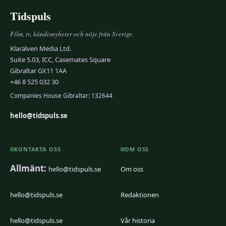
Tidspuls
Film, tv, kändisnyheter och nöje från Sverige.
Klarälven Media Ltd.
Suite 5.03, ICC, Casemates Square
Gibraltar GX11 1AA
+46 8 525 032 30
Companies House Gibraltar: 132644
hello@tidspuls.se
KONTAKTA OSS
OM OSS
Allmänt:
hello@tidspuls.se
Om oss
hello@tidspuls.se
Redaktionen
hello@tidspuls.se
Vår historia