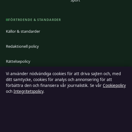
FÖRTROENDE & STANDARDER
Källor & standarder
Redaktionell policy
Rättelsepolicy
Vi använder nödvändiga cookies för att driva sajten och, med
Faktagranskningspolicy
ditt samtycke, cookies för analys och annonsering för att
förbättra den och finansiera vår journalistik. Se vår
Cookiepolicy
Ägande & finansiering
och
Integritetspolicy
.
Integritetspolicy
Cookiepolicy