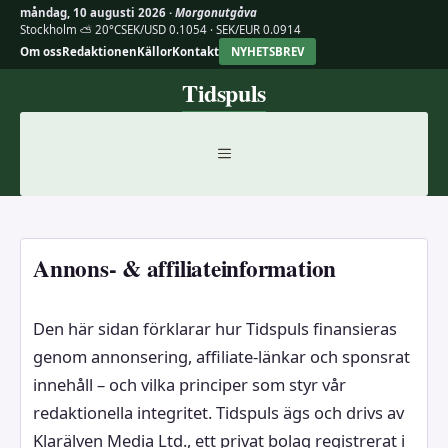
måndag, 10 augusti 2026 ·
Morgonutgåva
Stockholm ⛅ 20°C
SEK/USD 0.1054 · SEK/EUR 0.0914
Om oss
Redaktionen
Källor
Kontakt
NYHETSBREV
Hoppa
Tidspuls
till
innehåll
MENY
Annons- & affiliateinformation
Den här sidan förklarar hur Tidspuls finansieras
genom annonsering, affiliate-länkar och sponsrat
innehåll – och vilka principer som styr vår
redaktionella integritet. Tidspuls ägs och drivs av
Klarälven Media Ltd., ett privat bolag registrerat i