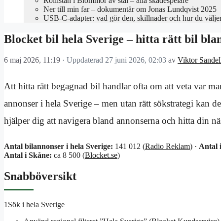
Rollistan i Blommor av stål – alla skådespelare
Ner till min far – dokumentär om Jonas Lundqvist 2025
USB-C-adapter: vad gör den, skillnader och hur du välje
Blocket bil hela Sverige – hitta rätt bil bl
6 maj 2026, 11:19
· Uppdaterad
27 juni 2026, 02:03
av
Viktor Sandel
Att hitta rätt begagnad bil handlar ofta om att veta var m
annonser i hela Sverige – men utan rätt sökstrategi kan d
hjälper dig att navigera bland annonserna och hitta din näs
Antal bilannonser i hela Sverige:
141 012 (
Radio Reklam
) ·
Antal 
Antal i Skåne:
ca 8 500 (
Blocket.se
)
Snabböversikt
1
Sök i hela Sverige