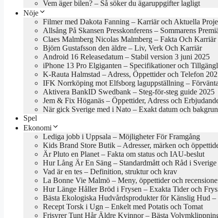
Vem äger bilen? – Så söker du ägaruppgifter lagligt
Nöje
Filmer med Dakota Fanning – Karriär och Aktuella Proje
Allsång På Skansen Presskonferens – Sommarens Premi
Claes Malmberg Nicolas Malmberg – Fakta Och Karriär
Björn Gustafsson den äldre – Liv, Verk Och Karriär
Android 16 Releasedatum – Stabil version 3 juni 2025
iPhone 13 Pro Elgiganten – Specifikationer och Tillgäng
K-Rauta Halmstad – Adress, Öppettider och Telefon 20
IFK Norrköping mot Elfsborg laguppställning – Förvänt
Aktivera BankID Swedbank – Steg-för-steg guide 2025
Jem & Fix Höganäs – Öppettider, Adress och Erbjudand
När gick Sverige med i Nato – Exakt datum och bakgru
Spel
Ekonomi
Lediga jobb i Uppsala – Möjligheter För Framgång
Kids Brand Store Butik – Adresser, märken och öppettid
Är Pluto en Planet – Fakta om status och IAU-beslut
Hur Lång Är En Säng – Standardmått och Råd i Sverige
Vad är en tes – Definition, struktur och krav
La Bonne Vie Malmö – Meny, öppettider och recensione
Hur Länge Håller Bröd i Frysen – Exakta Tider och Frys
Bästa Ekologiska Hudvårdsprodukter för Känslig Hud – B
Recept Torsk i Ugn – Enkelt med Potatis och Tomat
Frisyrer Tunt Hår Äldre Kvinnor – Bästa Volymklippnin