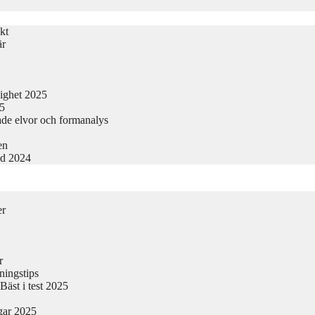
kt
är
lighet 2025
25
ade elvor och formanalys
en
nd 2024
er
r
ningstips
äst i test 2025
gar 2025