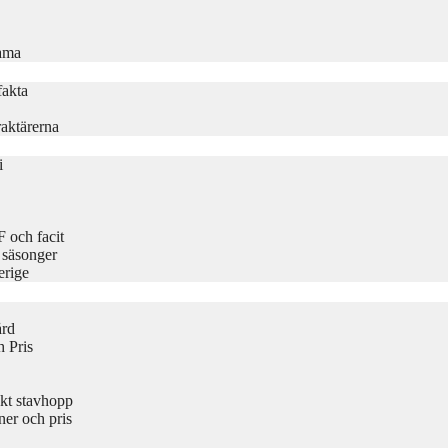
rama
fakta
aktärerna
i
 och facit
 säsonger
erige
ård
 Pris
kt stavhopp
er och pris