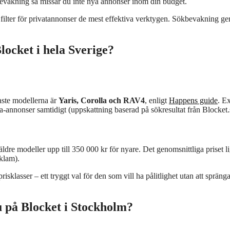
evakning så missar du inte nya annonser inom din budget.
filter för privatannonser de mest effektiva verktygen. Sökbevakning ge
locket i hela Sverige?
gaste modellerna är
Yaris, Corolla och RAV4
, enligt
Happens guide
. E
a-annonser samtidigt (uppskattning baserad på sökresultat från Blocket.
dre modeller upp till 350 000 kr för nyare. Det genomsnittliga priset l
klam).
risklasser – ett tryggt val för den som vill ha pålitlighet utan att spräng
lu på Blocket i Stockholm?