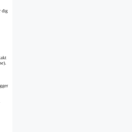
r dig
xakt
se).
igger
a