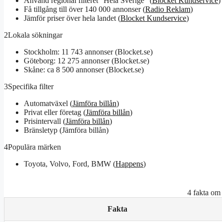
Använd regional filteret ”Hela Sverige” (
Blocket Kundservice
)
Få tillgång till över 140 000 annonser (
Radio Reklam
)
Jämför priser över hela landet (
Blocket Kundservice
)
2
Lokala sökningar
Stockholm: 11 743 annonser (Blocket.se)
Göteborg: 12 275 annonser (Blocket.se)
Skåne: ca 8 500 annonser (Blocket.se)
3
Specifika filter
Automatväxel (
Jämföra billån
)
Privat eller företag (
Jämföra billån
)
Prisintervall (
Jämföra billån
)
Bränsletyp (Jämföra billån)
4
Populära märken
Toyota, Volvo, Ford, BMW (
Happens
)
4 fakta om 
Fakta