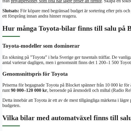
från
privatpersoner, som ofta har lägre priser än firmor
. Skapa en sökb
Slutsats:
För köpare med begränsad budget är sortering efter pris och 
ett försprång innan andra hinner reagera.
Hur många Toyota-bilar finns till salu på B
Toyota-modeller som dominerar
En sökning på ”Toyota” i hela Sverige ger tusentals träffar. De vanli
antal varierar dagligen, men i genomsnitt finns det 1 200–1 500 Toyot
Genomsnittspris för Toyota
Priserna för begagnade Toyota på Blocket spänner från 10 000 kr för äl
runt
90 000–120 000 kr
, beroende på årsmodell och miltal (Radio Re
Detta innebär att Toyota är ett av de mest tillgängliga märkena i lägre p
budgeten.
Vilka bilar med automatväxel finns till sa