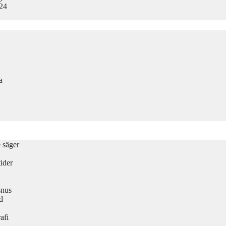
024
a
e säger
ider
snus
d
afi