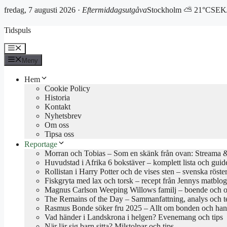
fredag, 7 augusti 2026 ·
Eftermiddagsutgåva
Stockholm ⛅ 21°C
SEK/
Hoppa
Tidspuls
till
innehåll
Meny
Meny
Hem
Cookie Policy
Historia
Kontakt
Nyhetsbrev
Om oss
Tipsa oss
Reportage
Morran och Tobias – Som en skänk från ovan: Streama & 
Huvudstad i Afrika 6 bokstäver – komplett lista och guid
Rollistan i Harry Potter och de vises sten – svenska röste
Fiskgryta med lax och torsk – recept från Jennys matblo
Magnus Carlson Weeping Willows familj – boende och o
The Remains of the Day – Sammanfattning, analys och 
Rasmus Bonde söker fru 2025 – Allt om bonden och han
Vad händer i Landskrona i helgen? Evenemang och tips
När lär sig barn sitta? Milstolpar och tips