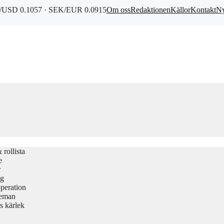
USD 0.1057 · SEK/EUR 0.0915
Om oss
Redaktionen
Källor
Kontakt
Ny
rollista
e
r
gg
peration
teman
s kärlek