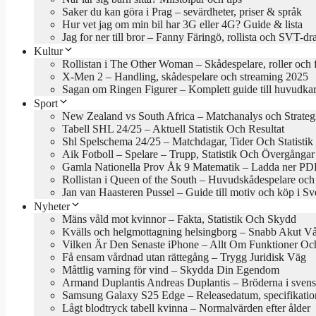
Saker du kan göra i Prag – sevärdheter, priser & språk
Hur vet jag om min bil har 3G eller 4G? Guide & lista
Jag for ner till bror – Fanny Färingö, rollista och SVT-d
Kultur
Rollistan i The Other Woman – Skådespelare, roller och 
X-Men 2 – Handling, skådespelare och streaming 2025
Sagan om Ringen Figurer – Komplett guide till huvudkar
Sport
New Zealand vs South Africa – Matchanalys och Strateg
Tabell SHL 24/25 – Aktuell Statistik Och Resultat
Shl Spelschema 24/25 – Matchdagar, Tider Och Statistik
Aik Fotboll – Spelare – Trupp, Statistik Och Övergångar
Gamla Nationella Prov Åk 9 Matematik – Ladda ner PDF
Rollistan i Queen of the South – Huvudskådespelare och
Jan van Haasteren Pussel – Guide till motiv och köp i Sv
Nyheter
Mäns våld mot kvinnor – Fakta, Statistik Och Skydd
Kvälls och helgmottagning helsingborg – Snabb Akut V
Vilken Är Den Senaste iPhone – Allt Om Funktioner Och
Få ensam vårdnad utan rättegång – Trygg Juridisk Väg
Måttlig varning för vind – Skydda Din Egendom
Armand Duplantis Andreas Duplantis – Bröderna i svens
Samsung Galaxy S25 Edge – Releasedatum, specifikation
Lågt blodtryck tabell kvinna – Normalvärden efter ålder