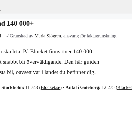
r
and 140 000+
l
·
✓
Granskad av
Maria Sjögren
, ansvarig för faktagranskning
an ska leta. På Blocket finns över 140 000
et snabbt bli överväldigande. Den här guiden
ta bil, oavsett var i landet du befinner dig.
i Stockholm:
11 743 (
Blocket.se
) ·
Antal i Göteborg:
12 275 (
Blocket