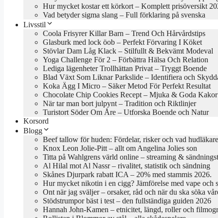
Hur mycket kostar ett körkort – Komplett prisöversikt 2
Vad betyder sigma slang – Full förklaring på svenska
Livsstil
Coola Frisyrer Killar Barn – Trend Och Hårvårdstips
Glasburk med lock öob – Perfekt Förvaring I Köket
Stövlar Dam Låg Klack – Stilfullt & Bekvämt Modeval
Yoga Challenge För 2 – Förbättra Hälsa Och Relation
Lediga lägenheter Trollhättan Privat – Tryggt Boende
Blad Växt Som Liknar Parkslide – Identifiera och Skydd
Koka Ägg I Micro – Säker Metod För Perfekt Resultat
Chocolate Chip Cookies Recept – Mjuka & Goda Kakor
När tar man bort julpynt – Tradition och Riktlinjer
Turistort Söder Om Åre – Utforska Boende och Natur
Korsord
Blogg
Beef tallow för huden: Fördelar, risker och vad hudläkar
Knox Leon Jolie-Pitt – allt om Angelina Jolies son
Titta på Wahlgrens värld online – streaming & sändningst
Al Hilal mot Al Nassr – rivalitet, statistik och sändning
Skånes Djurpark rabatt ICA – 20% med stammis 2026.
Hur mycket nikotin i en cigg? Jämförelse med vape och 
Ont när jag sväljer – orsaker, råd och när du ska söka vår
Stödstrumpor bäst i test – den fullständiga guiden 2026
Hannah John-Kamen – etnicitet, längd, roller och filmogr