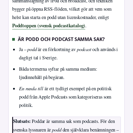
sammanslagning av iPod och broadcast, och tekniken
bygger på öppna RSS-flöden, vilket gör att vem som
helst kan starta en podd utan licenskostnader, enligt
Poddtoppen (svensk podcastkatalog)
.
ÄR PODD OCH PODCAST SAMMA SAK?
podd
podcast
Ja –
är en förkortning av
och används i
dagligt tal i Sverige.
Båda termerna syftar på samma medium:
ljudinnehåll på begäran.
En runda till
är ett tydligt exempel på en politisk
podd från Apple Podcasts som kategoriseras som
politik.
Slutsats:
Poddar är samma sak som podcasts. För den
podd
svenska lyssnaren är
den självklara benämningen –