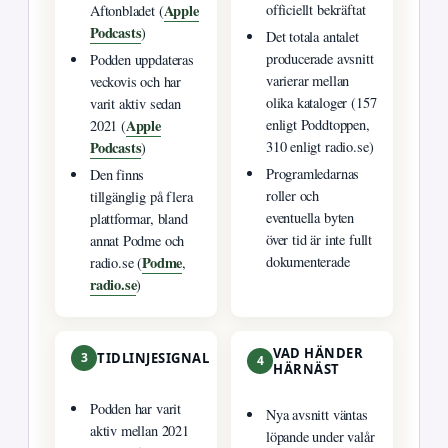
Apple
officiellt bekräftat
Aftonbladet (
Podcasts
)
Det totala antalet
producerade avsnitt
Podden uppdateras
varierar mellan
veckovis och har
olika kataloger (157
varit aktiv sedan
Apple
enligt Poddtoppen,
2021 (
Podcasts
310 enligt radio.se)
)
Programledarnas
Den finns
roller och
tillgänglig på flera
eventuella byten
plattformar, bland
över tid är inte fullt
annat Podme och
Podme
dokumenterade
radio.se (
,
radio.se
)
VAD HÄNDER
3
TIDLINJESIGNAL
4
HÄRNÄST
Podden har varit
Nya avsnitt väntas
aktiv mellan 2021
löpande under valår