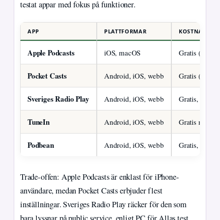
testat appar med fokus på funktioner.
APP
PLATTFORMAR
KOSTNAD
Apple Podcasts
iOS, macOS
Gratis (Apple
Pocket Casts
Google
Android, iOS, webb
Gratis (
Sveriges Radio Play
Android, iOS, webb
Gratis, reklam
TuneIn
Android, iOS, webb
Gratis med re
Podbean
Android, iOS, webb
Gratis, prem
Trade-offen: Apple Podcasts är enklast för iPhone-
användare, medan Pocket Casts erbjuder flest
inställningar. Sveriges Radio Play räcker för den som
bara lyssnar på public service, enligt PC för Allas test.