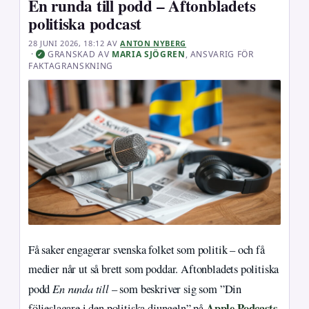
En runda till podd – Aftonbladets
politiska podcast
28 JUNI 2026, 18:12
AV
ANTON NYBERG
·
GRANSKAD AV
MARIA SJÖGREN
, ANSVARIG FÖR
✓
FAKTAGRANSKNING
Få saker engagerar svenska folket som politik – och få
medier når ut så brett som poddar. Aftonbladets politiska
En runda till
podd
– som beskriver sig som ”Din
Apple Podcasts
följeslagare i den politiska djungeln” på