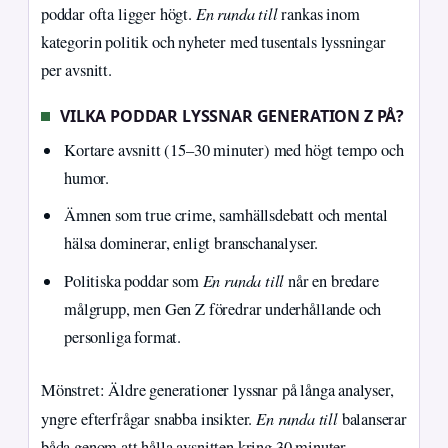
En runda till
poddar ofta ligger högt.
rankas inom
kategorin politik och nyheter med tusentals lyssningar
per avsnitt.
VILKA PODDAR LYSSNAR GENERATION Z PÅ?
Kortare avsnitt (15–30 minuter) med högt tempo och
humor.
Ämnen som true crime, samhällsdebatt och mental
hälsa dominerar, enligt branschanalyser.
En runda till
Politiska poddar som
når en bredare
målgrupp, men Gen Z föredrar underhållande och
personliga format.
Mönstret: Äldre generationer lyssnar på långa analyser,
En runda till
yngre efterfrågar snabba insikter.
balanserar
båda genom att hålla avsnitten kring 30 minuter.