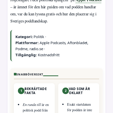
– är ämnet för den här guiden om vad podden handlar
om, var du kan lyssna gratis och hur den placerar sig i
Sveriges poddlandskap.
Kategori:
Politik ·
Plattformar:
Apple Podcasts, Aftonbladet,
Podme, radio.se ·
Tillgänglig:
Kostnadsfritt
SNABBÖVERSIKT
BEKRÄFTADE
VAD SOM ÄR
1
2
FAKTA
OKLART
En runda till
Exakt startdatum
är en
för podden är inte
politisk podd från