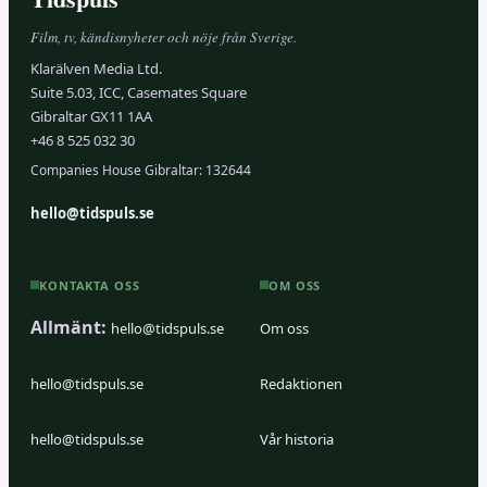
Film, tv, kändisnyheter och nöje från Sverige.
Klarälven Media Ltd.
Suite 5.03, ICC, Casemates Square
Gibraltar GX11 1AA
+46 8 525 032 30
Companies House Gibraltar: 132644
hello@tidspuls.se
KONTAKTA OSS
OM OSS
Allmänt:
hello@tidspuls.se
Om oss
hello@tidspuls.se
Redaktionen
hello@tidspuls.se
Vår historia