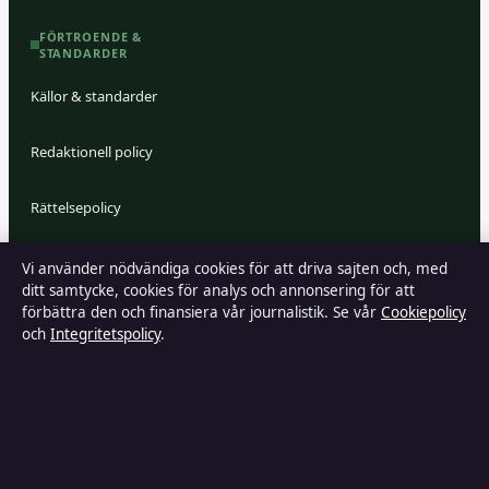
FÖRTROENDE &
STANDARDER
Källor & standarder
Redaktionell policy
Rättelsepolicy
Faktagranskningspolicy
Vi använder nödvändiga cookies för att driva sajten och, med
ditt samtycke, cookies för analys och annonsering för att
förbättra den och finansiera vår journalistik. Se vår
Cookiepolicy
Ägande & finansiering
och
Integritetspolicy
.
Integritetspolicy
Cookiepolicy
Kändisar & integritet