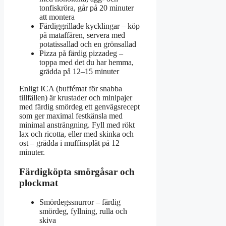
tonfiskröra, går på 20 minuter
att montera
Färdiggrillade kycklingar – köp
på mataffären, servera med
potatissallad och en grönsallad
Pizza på färdig pizzadeg –
toppa med det du har hemma,
grädda på 12–15 minuter
Enligt ICA (buffémat för snabba
tillfällen) är krustader och minipajer
med färdig smördeg ett genvägsrecept
som ger maximal festkänsla med
minimal ansträngning. Fyll med rökt
lax och ricotta, eller med skinka och
ost – grädda i muffinsplåt på 12
minuter.
Färdigköpta smörgåsar och
plockmat
Smördegssnurror – färdig
smördeg, fyllning, rulla och
skiva