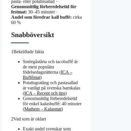
pasta- eller potatissallad ·
Genomsnittlig förberedelsetid för
festmat:
30–45 minuter ·
Andel som föredrar kall buffé:
cirka
60 %
Snabböversikt
1
Bekräftade fakta
Smörgåstårta och tacobuffé är
de mest populära
födelsedagsrätterna (
ICA –
Buffémat
)
Potatisgratäng och pastasallad
är vanligt på svenska barnkalas
(
ICA – Recept och tips
)
Genomsnittlig förberedelsetid
för enkel kalasbuffé: 40 minuter
(
Mathem – Kalasmat
)
2
Vad som är oklart
Exakt andel svenskar som