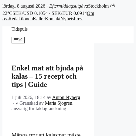
lördag, 8 augusti 2026 ·
Eftermiddagsutgåva
Stockholm ⛅
22°C
SEK/USD 0.1054 · SEK/EUR 0.0914
Om
oss
Redaktionen
Källor
Kontakt
Nyhetsbrev
Hoppa
Tidspuls
till
innehåll
Meny
Enkel mat att bjuda på
kalas – 15 recept och
tips | Guide
1 juli 2026, 18:14
av
Anton Nyberg
·
✓
Granskad av
Maria Sjögren
,
ansvarig för faktagranskning
Många tror att kalasmat måste