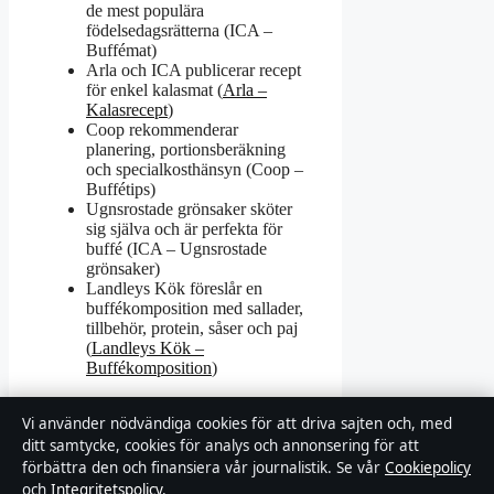
de mest populära
födelsedagsrätterna (ICA –
Buffémat)
Arla och ICA publicerar recept
för enkel kalasmat (
Arla –
Kalasrecept
)
Coop rekommenderar
planering, portionsberäkning
och specialkosthänsyn (Coop –
Buffétips)
Ugnsrostade grönsaker sköter
sig själva och är perfekta för
buffé (ICA – Ugnsrostade
grönsaker)
Landleys Kök föreslår en
buffékomposition med sallader,
tillbehör, protein, såser och paj
(
Landleys Kök –
Buffékomposition
)
Vad som är oklart
Vi använder nödvändiga cookies för att driva sajten och, med
ditt samtycke, cookies för analys och annonsering för att
Exakt andel som föredrar varm
förbättra den och finansiera vår journalistik. Se vår
Cookiepolicy
jämfört med kall buffé saknas i
och
Integritetspolicy
.
officiella källor