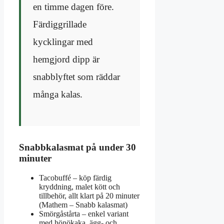
en timme dagen före.
Färdiggrillade
kycklingar med
hemgjord dipp är
snabblyftet som räddar
många kalas.
Snabbkalasmat på under 30
minuter
Tacobuffé – köp färdig
kryddning, malet kött och
tillbehör, allt klart på 20 minuter
(Mathem – Snabb kalasmat)
Smörgåstårta – enkel variant
med hönökaka, ägg- och