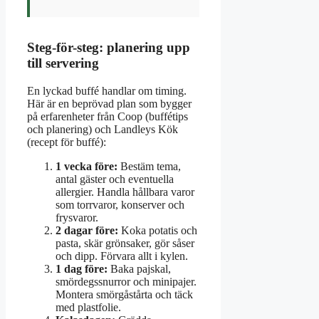
Steg-för-steg: planering upp
till servering
En lyckad buffé handlar om timing.
Här är en beprövad plan som bygger
på erfarenheter från Coop (buffétips
och planering) och Landleys Kök
(recept för buffé):
1 vecka före:
Bestäm tema,
antal gäster och eventuella
allergier. Handla hållbara varor
som torrvaror, konserver och
frysvaror.
2 dagar före:
Koka potatis och
pasta, skär grönsaker, gör såser
och dipp. Förvara allt i kylen.
1 dag före:
Baka pajskal,
smördegssnurror och minipajer.
Montera smörgåstårta och täck
med plastfolie.