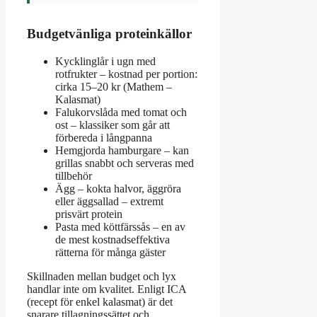
Budgetvänliga proteinkällor
Kycklinglår i ugn med
rotfrukter – kostnad per portion:
cirka 15–20 kr (Mathem –
Kalasmat)
Falukorvslåda med tomat och
ost – klassiker som går att
förbereda i långpanna
Hemgjorda hamburgare – kan
grillas snabbt och serveras med
tillbehör
Ägg – kokta halvor, äggröra
eller äggsallad – extremt
prisvärt protein
Pasta med köttfärssås – en av
de mest kostnadseffektiva
rätterna för många gäster
Skillnaden mellan budget och lyx
handlar inte om kvalitet. Enligt ICA
(recept för enkel kalasmat) är det
snarare tillagningssättet och