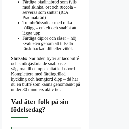
Färdiga piadinabröd som fylls
med skinka, ost och ruccola –
serveras som snittar (ICA –
Piadinabröd)
Tunnbrödssnittar med olika
pålägg – enkelt och snabbt att
lägga upp
Färdiga dip:or och såser – höj
kvaliteten genom att tillsätta
färsk hackad dill eller vitlök
Slutsats:
När tiden tryter är tacobuffé
och smörgåstårta de snabbaste
vägarna till ett uppskattat kalasbord.
Komplettera med färdiggrillad
kyckling och hemgjord dipp – då har
du en buffé som känns genomtänkt på
under 30 minuters aktiv tid.
Vad äter folk på sin
födelsedag?