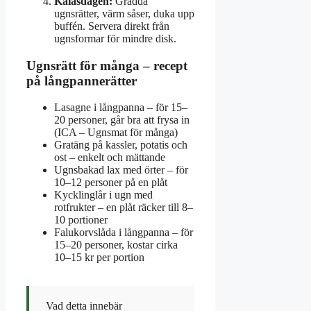
Kalasdagen:
Grädda
ugnsrätter, värm såser, duka upp
buffén. Servera direkt från
ugnsformar för mindre disk.
Ugnsrätt för många – recept
på långpannerätter
Lasagne i långpanna – för 15–
20 personer, går bra att frysa in
(ICA – Ugnsmat för många)
Gratäng på kassler, potatis och
ost – enkelt och mättande
Ugnsbakad lax med örter – för
10–12 personer på en plåt
Kycklinglår i ugn med
rotfrukter – en plåt räcker till 8–
10 portioner
Falukorvslåda i långpanna – för
15–20 personer, kostar cirka
10–15 kr per portion
Vad detta innebär