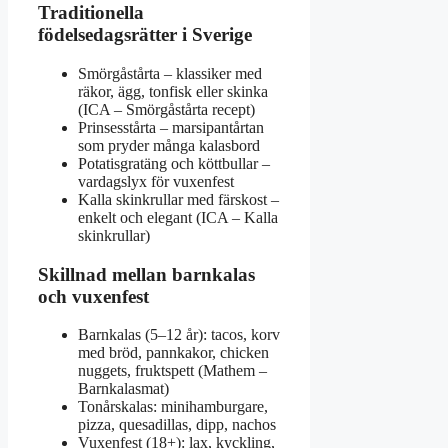
Traditionella
födelsedagsrätter i Sverige
Smörgåstårta – klassiker med
räkor, ägg, tonfisk eller skinka
(ICA – Smörgåstårta recept)
Prinsesstårta – marsipantårtan
som pryder många kalasbord
Potatisgratäng och köttbullar –
vardagslyx för vuxenfest
Kalla skinkrullar med färskost –
enkelt och elegant (ICA – Kalla
skinkrullar)
Skillnad mellan barnkalas
och vuxenfest
Barnkalas (5–12 år): tacos, korv
med bröd, pannkakor, chicken
nuggets, fruktspett (Mathem –
Barnkalasmat)
Tonårskalas: minihamburgare,
pizza, quesadillas, dipp, nachos
Vuxenfest (18+): lax, kyckling,