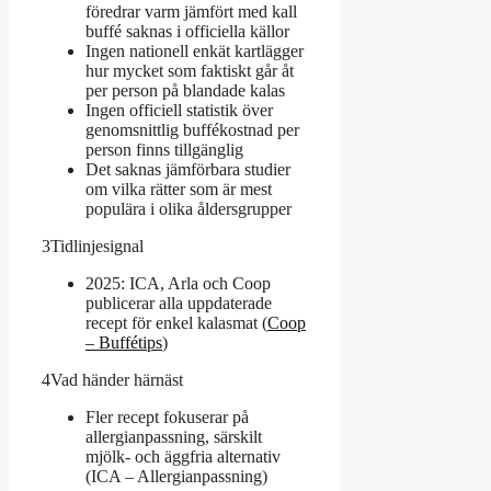
föredrar varm jämfört med kall
buffé saknas i officiella källor
Ingen nationell enkät kartlägger
hur mycket som faktiskt går åt
per person på blandade kalas
Ingen officiell statistik över
genomsnittlig buffékostnad per
person finns tillgänglig
Det saknas jämförbara studier
om vilka rätter som är mest
populära i olika åldersgrupper
3
Tidlinjesignal
2025: ICA, Arla och Coop
publicerar alla uppdaterade
recept för enkel kalasmat (
Coop
– Buffétips
)
4
Vad händer härnäst
Fler recept fokuserar på
allergianpassning, särskilt
mjölk- och äggfria alternativ
(ICA – Allergianpassning)