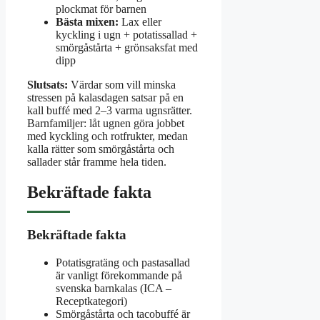
plockmat för barnen
Bästa mixen:
Lax eller
kyckling i ugn + potatissallad +
smörgåstårta + grönsaksfat med
dipp
Slutsats:
Värdar som vill minska
stressen på kalasdagen satsar på en
kall buffé med 2–3 varma ugnsrätter.
Barnfamiljer: låt ugnen göra jobbet
med kyckling och rotfrukter, medan
kalla rätter som smörgåstårta och
sallader står framme hela tiden.
Bekräftade fakta
Bekräftade fakta
Potatisgratäng och pastasallad
är vanligt förekommande på
svenska barnkalas (ICA –
Receptkategori)
Smörgåstårta och tacobuffé är