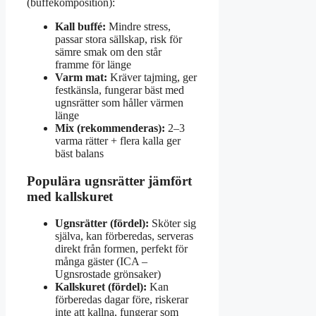
(buffékomposition):
Kall buffé:
Mindre stress,
passar stora sällskap, risk för
sämre smak om den står
framme för länge
Varm mat:
Kräver tajming, ger
festkänsla, fungerar bäst med
ugnsrätter som håller värmen
länge
Mix (rekommenderas):
2–3
varma rätter + flera kalla ger
bäst balans
Populära ugnsrätter jämfört
med kallskuret
Ugnsrätter (fördel):
Sköter sig
själva, kan förberedas, serveras
direkt från formen, perfekt för
många gäster (ICA –
Ugnsrostade grönsaker)
Kallskuret (fördel):
Kan
förberedas dagar före, riskerar
inte att kallna, fungerar som