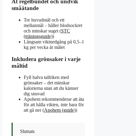
Ät regelbundet och undvik
småätande
Tre huvudmål och ett
mellanmål – håller blodsockret
och minskar suget (
STC
(träningsguide)
)
Långsam viktnedgång på 0,5–1
kg per vecka är målet
Inkludera grönsaker i varje
måltid
Fyll halva tallriken med
grönsaker – det minskar
kalorierna utan att du känner
dig snuvad
Apohem rekommenderar att äta
för att hålla vikten, inte bara för
att gå ner (
Apohem (guide)
)
Slutsats