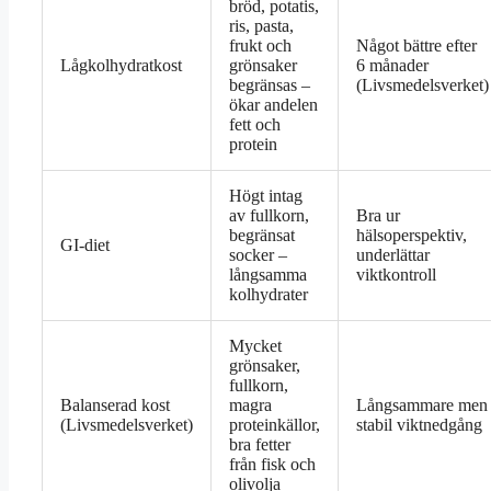
bröd, potatis,
ris, pasta,
frukt och
Något bättre efter
Lågkolhydratkost
grönsaker
6 månader
begränsas –
(Livsmedelsverket)
ökar andelen
fett och
protein
Högt intag
av fullkorn,
Bra ur
begränsat
hälsoperspektiv,
GI-diet
socker –
underlättar
långsamma
viktkontroll
kolhydrater
Mycket
grönsaker,
fullkorn,
Balanserad kost
magra
Långsammare men
(Livsmedelsverket)
proteinkällor,
stabil viktnedgång
bra fetter
från fisk och
olivolja