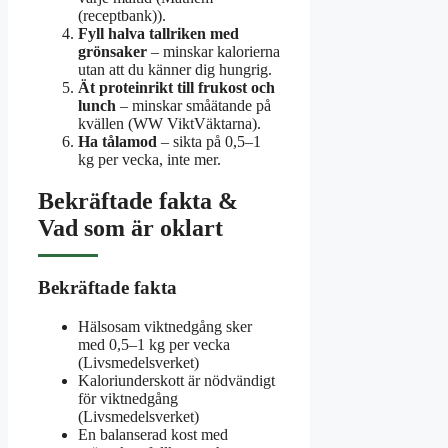
(receptbank)).
Fyll halva tallriken med
grönsaker
– minskar kalorierna
utan att du känner dig hungrig.
Ät proteinrikt till frukost och
lunch
– minskar småätande på
kvällen (WW ViktVäktarna).
Ha tålamod
– sikta på 0,5–1
kg per vecka, inte mer.
Bekräftade fakta &
Vad som är oklart
Bekräftade fakta
Hälsosam viktnedgång sker
med 0,5–1 kg per vecka
(Livsmedelsverket)
Kaloriunderskott är nödvändigt
för viktnedgång
(Livsmedelsverket)
En balanserad kost med