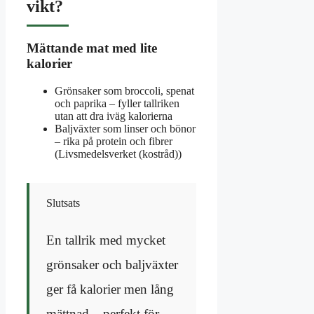
vikt?
Mättande mat med lite
kalorier
Grönsaker som broccoli, spenat
och paprika – fyller tallriken
utan att dra iväg kalorierna
Baljväxter som linser och bönor
– rika på protein och fibrer
(Livsmedelsverket (kostråd))
Slutsats
En tallrik med mycket
grönsaker och baljväxter
ger få kalorier men lång
mättnad – perfekt för