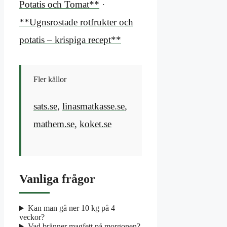
Potatis och Tomat**
·
**Ugnsrostade rotfrukter och
potatis – krispiga recept**
Fler källor
sats.se
,
linasmatkasse.se
,
mathem.se
,
koket.se
Vanliga frågor
Kan man gå ner 10 kg på 4
veckor?
Vad bränner magfett på morgonen?