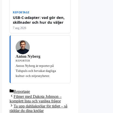
REPORTAGE
USB-C-adapter: vad gör den,
skillnader och hur du väljer
7 aug 2026
Anton Nyberg
REPORTER
Anton Nyberg är reporter på
Tidspuls och bevakar dagliga
kultur- och nöjesnyheter.
Kategorier
Reportage
Filmer med Dakota Johnson –
komplett lista och vanliga frågor
Ta upp dahliaknölar för tidigt – så
räddar du dina knölar