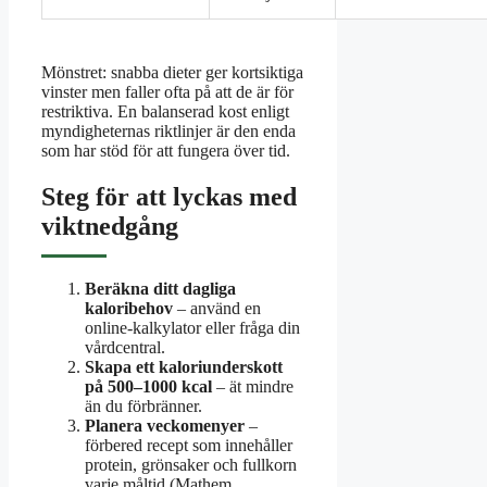
Mönstret: snabba dieter ger kortsiktiga
vinster men faller ofta på att de är för
restriktiva. En balanserad kost enligt
myndigheternas riktlinjer är den enda
som har stöd för att fungera över tid.
Steg för att lyckas med
viktnedgång
Beräkna ditt dagliga
kaloribehov
– använd en
online-kalkylator eller fråga din
vårdcentral.
Skapa ett kaloriunderskott
på 500–1000 kcal
– ät mindre
än du förbränner.
Planera veckomenyer
–
förbered recept som innehåller
protein, grönsaker och fullkorn
varje måltid (Mathem