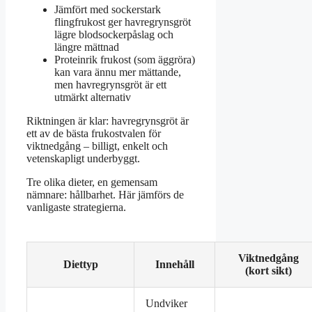
Jämfört med sockerstark
flingfrukost ger havregrynsgröt
lägre blodsockerpåslag och
längre mättnad
Proteinrik frukost (som äggröra)
kan vara ännu mer mättande,
men havregrynsgröt är ett
utmärkt alternativ
Riktningen är klar: havregrynsgröt är
ett av de bästa frukostvalen för
viktnedgång – billigt, enkelt och
vetenskapligt underbyggt.
Tre olika dieter, en gemensam
nämnare: hållbarhet. Här jämförs de
vanligaste strategierna.
Viktnedgång
Diettyp
Innehåll
(kort sikt)
Undviker