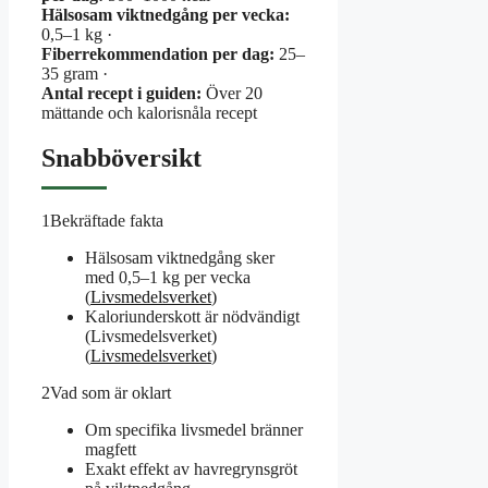
Hälsosam viktnedgång per vecka:
0,5–1 kg ·
Fiberrekommendation per dag:
25–
35 gram ·
Antal recept i guiden:
Över 20
mättande och kalorisnåla recept
Snabböversikt
1
Bekräftade fakta
Hälsosam viktnedgång sker
med 0,5–1 kg per vecka
(
Livsmedelsverket
)
Kaloriunderskott är nödvändigt
(Livsmedelsverket)
(
Livsmedelsverket
)
2
Vad som är oklart
Om specifika livsmedel bränner
magfett
Exakt effekt av havregrynsgröt