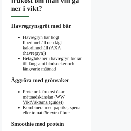
frukost om man vill gå
ner i vikt?
Havregrynsgröt med bär
Havregryn har högt
fiberinnehåll och lågt
kaloriinnehåll (AXA
(havregryn))
Betaglukaner i havregryn bidrar
till långsamt blodsocker och
långvarig mättnad
Äggröra med grönsaker
Proteinrik frukost ökar
mättnadskänslan (
WW
ViktVäktarna (guide)
)
Kombinera med paprika, spenat
eller tomat för extra fibrer
Smoothie med protein