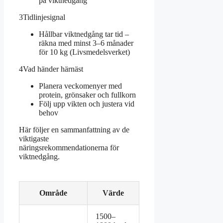
på viktnedgång
3
Tidlinjesignal
Hållbar viktnedgång tar tid –
räkna med minst 3–6 månader
för 10 kg (Livsmedelsverket)
4
Vad händer härnäst
Planera veckomenyer med
protein, grönsaker och fullkorn
Följ upp vikten och justera vid
behov
Här följer en sammanfattning av de
viktigaste
näringsrekommendationerna för
viktnedgång.
Område
Värde
1500–