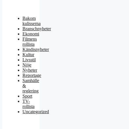
Bakom
kulisserna
Branschnyheter
Ekonomi
Filmens
rollista
Kändisnyheter
Kultur
Livsstil
Nöje
Nyheter
Reportage
Samhälle
&
reglering
Sport
TV-
rollista
Uncategorized