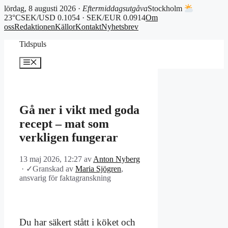
lördag, 8 augusti 2026 ·
Eftermiddagsutgåva
Stockholm
23°C
SEK/USD 0.1054 · SEK/EUR 0.0914
Om
oss
Redaktionen
Källor
Kontakt
Nyhetsbrev
Hoppa
Tidspuls
till
innehåll
Meny
Gå ner i vikt med goda
recept – mat som
verkligen fungerar
13 maj 2026, 12:27
av
Anton Nyberg
·
✓
Granskad av
Maria Sjögren
,
ansvarig för faktagranskning
Du har säkert stått i köket och