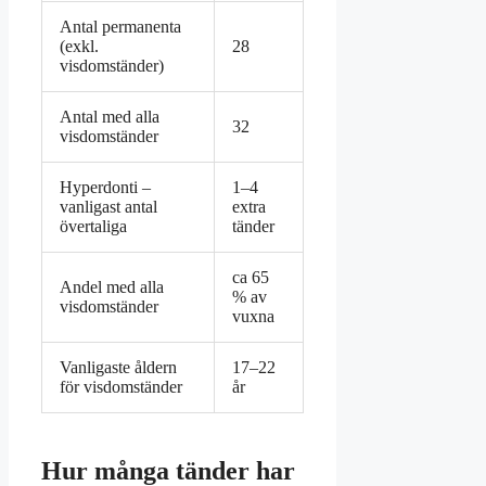
Antal permanenta
(exkl.
28
visdomständer)
Antal med alla
32
visdomständer
Hyperdonti –
1–4
vanligast antal
extra
övertaliga
tänder
ca 65
Andel med alla
% av
visdomständer
vuxna
Vanligaste åldern
17–22
för visdomständer
år
Hur många tänder har