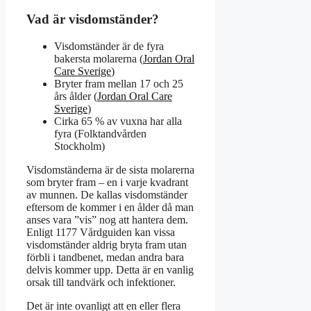
Vad är visdomständer?
Visdomständer är de fyra
bakersta molarerna (
Jordan Oral
Care Sverige
)
Bryter fram mellan 17 och 25
års ålder (
Jordan Oral Care
Sverige
)
Cirka 65 % av vuxna har alla
fyra (Folktandvården
Stockholm)
Visdomständerna är de sista molarerna
som bryter fram – en i varje kvadrant
av munnen. De kallas visdomständer
eftersom de kommer i en ålder då man
anses vara ”vis” nog att hantera dem.
Enligt 1177 Vårdguiden kan vissa
visdomständer aldrig bryta fram utan
förbli i tandbenet, medan andra bara
delvis kommer upp. Detta är en vanlig
orsak till tandvärk och infektioner.
Det är inte ovanligt att en eller flera