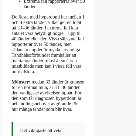
Extrema fall rapporterar över 50
tänder
De flesta med hyperdonti har mellan 1
och 4 extra tänder, vilket ger en total
på 33–36 tänder. I extrema fall kan
antalet vara betydligt högre – upp till
40 tänder eller fler. Vissa sällsynta fall
rapporterar över 50 tänder, men
sådana mängder är mycket ovanliga.
Tandhälsoförbundet framhåller att
övertaliga tänder oftast är små och
missbildade men kan i vissa fall vara
normalstora.
Mönster:
medan 32 tänder är gränsen
för en normal mun, är 33–36 tänder
den vanligaste avvikelsen uppåt. För
den som får diagnosen hyperdonti är
behandlingsbehovet avgörande för
hur många tänder som blir kvar.
Det viktigaste att veta