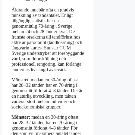
Åldrande innebär ofta en gradvis
minskning av tandantalet. Enligt
tillgänglig statistik har en
genomsnittlig 70-åring i Sverige
mellan 24 och 28 tänder kvar. De
främsta orsakerna till tandförlust hos
äldre är parodontit (tandlossning) och
långvarig karies. Sunstar GUM
Sverige understryker att förebyggande
vård, som fluorsköljning och
professionell rengöring, kan förlänga
tändernas livslängd avsevärt.
Mönstret: medan en 30-åring oftast
har 28–32 tänder, har en 70-åring i
genomsnitt förlorat 4–8 tänder. Det är
en naturlig utveckling, men takten
varierar stort mellan individer och
socioekonomiska grupper.
Mönster:
medan en 30-åring oftast
har 28–32 tänder, har en 70-åring i
genomsnitt förlorat 4–8 tänder. För
den som vill maximera antalet tänder