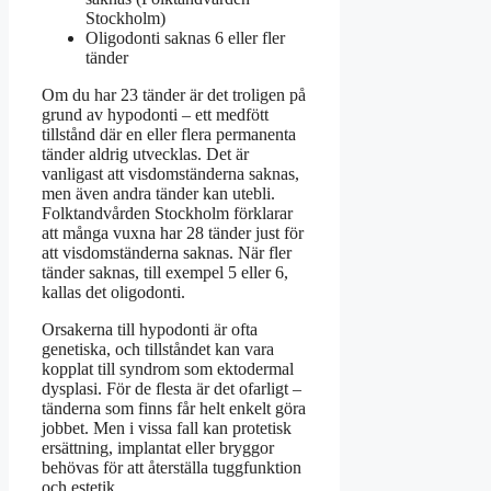
Stockholm)
Oligodonti saknas 6 eller fler
tänder
Om du har 23 tänder är det troligen på
grund av hypodonti – ett medfött
tillstånd där en eller flera permanenta
tänder aldrig utvecklas. Det är
vanligast att visdomständerna saknas,
men även andra tänder kan utebli.
Folktandvården Stockholm förklarar
att många vuxna har 28 tänder just för
att visdomständerna saknas. När fler
tänder saknas, till exempel 5 eller 6,
kallas det oligodonti.
Orsakerna till hypodonti är ofta
genetiska, och tillståndet kan vara
kopplat till syndrom som ektodermal
dysplasi. För de flesta är det ofarligt –
tänderna som finns får helt enkelt göra
jobbet. Men i vissa fall kan protetisk
ersättning, implantat eller bryggor
behövas för att återställa tuggfunktion
och estetik.