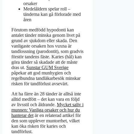
orsaker
Medelåldern spelar roll –
tänderna kan gå förlorade med
åren
Förutom medfödd hypodonti kan
antalet tänder minska genom livet på
grund av sjukdom eller skada. Den
vanligaste orsaken hos vuxna är
tandlossning (parodontit), som gradvis
förstör tandens fäste. Karies (hål) kan
göra tänder så skadade att de måste
dras ut.
Sunstar GUM Sverige
påpekar att god munhygien och
regelbundna tandläkarbesök minskar
risken för tandförlust avsevärt.
Att ha färre än 28 tänder är alltså inte
alltid medfött – det kan vara en följd
av livsstil och åldrande.
Mycket saliv i
munnen: Vanliga orsaker och hur du
hanterar det
är en relaterad artikel för
den som upplever muntorrhet, vilket
kan öka risken för karies och
tandförlust.