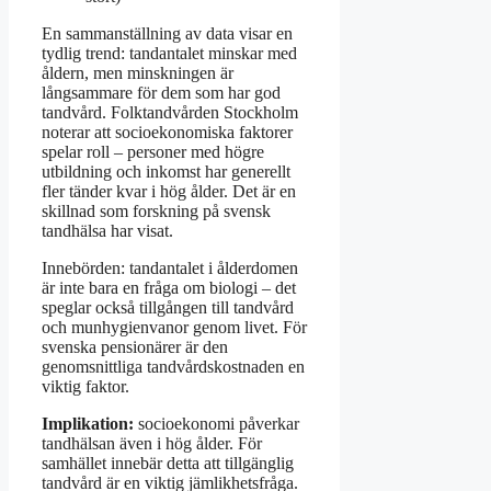
En sammanställning av data visar en
tydlig trend: tandantalet minskar med
åldern, men minskningen är
långsammare för dem som har god
tandvård. Folktandvården Stockholm
noterar att socioekonomiska faktorer
spelar roll – personer med högre
utbildning och inkomst har generellt
fler tänder kvar i hög ålder. Det är en
skillnad som forskning på svensk
tandhälsa har visat.
Innebörden: tandantalet i ålderdomen
är inte bara en fråga om biologi – det
speglar också tillgången till tandvård
och munhygienvanor genom livet. För
svenska pensionärer är den
genomsnittliga tandvårdskostnaden en
viktig faktor.
Implikation:
socioekonomi påverkar
tandhälsan även i hög ålder. För
samhället innebär detta att tillgänglig
tandvård är en viktig jämlikhetsfråga.