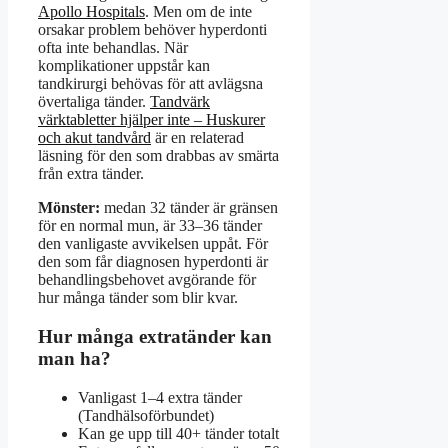
Apollo Hospitals
. Men om de inte
orsakar problem behöver hyperdonti
ofta inte behandlas. När
komplikationer uppstår kan
tandkirurgi behövas för att avlägsna
övertaliga tänder.
Tandvärk
värktabletter hjälper inte – Huskurer
och akut tandvård
är en relaterad
läsning för den som drabbas av smärta
från extra tänder.
Mönster:
medan 32 tänder är gränsen
för en normal mun, är 33–36 tänder
den vanligaste avvikelsen uppåt. För
den som får diagnosen hyperdonti är
behandlingsbehovet avgörande för
hur många tänder som blir kvar.
Hur många extratänder kan
man ha?
Vanligast 1–4 extra tänder
(Tandhälsoförbundet)
Kan ge upp till 40+ tänder totalt