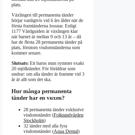
plats.
Växlingen till permanenta tänder
börjar vanligtvis vid 6 års ålder när de
första framtänderna lossnar. Enligt
1177 Vårdguiden är växlingen klar
när barnet är mellan 9 och 13 år – då
har de flesta 28 permanenta tänder på
plats, förutom visdomständerna som
kommer senare.
Slutsats:
Ett barns mun rymmer exakt
20 mjölktänder. För föräldrar som
undrar: om alla tänder är framme vid 3
år är allt som det ska.
Hur många permanenta
tänder har en vuxen?
28 permanenta tänder exklusive
visdomständer (
Folktandvården
Stockholm
)
32 tänder med alla fyra
visdomständer (
Aqua Dental
)