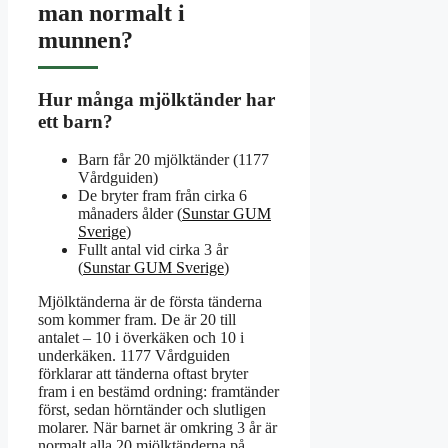
man normalt i
munnen?
Hur många mjölktänder har
ett barn?
Barn får 20 mjölktänder (1177
Vårdguiden)
De bryter fram från cirka 6
månaders ålder (
Sunstar GUM
Sverige
)
Fullt antal vid cirka 3 år
(
Sunstar GUM Sverige
)
Mjölktänderna är de första tänderna
som kommer fram. De är 20 till
antalet – 10 i överkäken och 10 i
underkäken. 1177 Vårdguiden
förklarar att tänderna oftast bryter
fram i en bestämd ordning: framtänder
först, sedan hörntänder och slutligen
molarer. När barnet är omkring 3 år är
normalt alla 20 mjölktänderna på