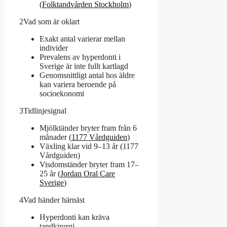
(
Folktandvården Stockholm
)
2
Vad som är oklart
Exakt antal varierar mellan
individer
Prevalens av hyperdonti i
Sverige är inte fullt kartlagd
Genomsnittligt antal hos äldre
kan variera beroende på
socioekonomi
3
Tidlinjesignal
Mjölktänder bryter fram från 6
månader (
1177 Vårdguiden
)
Växling klar vid 9–13 år (1177
Vårdguiden)
Visdomständer bryter fram 17–
25 år (
Jordan Oral Care
Sverige
)
4
Vad händer härnäst
Hyperdonti kan kräva
tandkirurgi