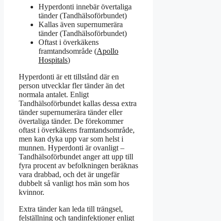
Hyperdonti innebär övertaliga
tänder (Tandhälsoförbundet)
Kallas även supernumerära
tänder (Tandhälsoförbundet)
Oftast i överkäkens
framtandsområde (
Apollo
Hospitals
)
Hyperdonti är ett tillstånd där en
person utvecklar fler tänder än det
normala antalet. Enligt
Tandhälsoförbundet kallas dessa extra
tänder supernumerära tänder eller
övertaliga tänder. De förekommer
oftast i överkäkens framtandsområde,
men kan dyka upp var som helst i
munnen. Hyperdonti är ovanligt –
Tandhälsoförbundet anger att upp till
fyra procent av befolkningen beräknas
vara drabbad, och det är ungefär
dubbelt så vanligt hos män som hos
kvinnor.
Extra tänder kan leda till trängsel,
felställning och tandinfektioner enligt