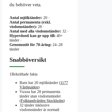
du behöver veta.
Antal mjölktänder:
20 ·
Antal permanenta (exkl.
visdomständer):
28 ·
Antal med alla visdomständer:
32 ·
Hyperdonti kan ge upp till:
40+
tänder ·
Genomsnitt för 70-åring:
24–28
tänder
Snabböversikt
1
Bekräftade fakta
Barn har 20 mjölktänder (
1177
Vårdguiden
)
Vuxna har 28 permanenta
tänder utan visdomständer
(
Folktandvården Stockholm
)
32 tänder inklusive
visdomständer är normalt