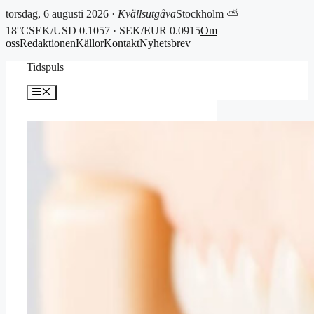
torsdag, 6 augusti 2026 ·
Kvällsutgåva
Stockholm ⛅
18°C
SEK/USD 0.1057 · SEK/EUR 0.0915
Om
oss
Redaktionen
Källor
Kontakt
Nyhetsbrev
Hoppa
Tidspuls
till
innehåll
Meny