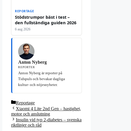
REPORTAGE
Stödstrumpor bäst i test –
den fullständiga guiden 2026
6 aug 2026
Anton Nyberg
REPORTER
Anton Nyberg är reporter på
Tidspuls och bevakar dagliga
kultur- och nöjesnyheter.
Kategorier
Reportage
Xiaomi 4 Lite 2nd Gen – hastighet,
motor och anslutning
Insulin vid typ 2-diabetes – svenska
riktlinjer och råd