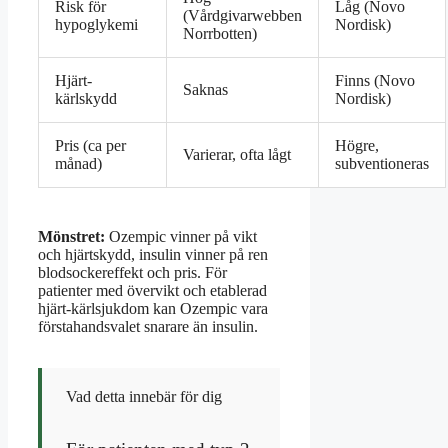
Risk för
Låg (Novo
(Vårdgivarwebben
hypoglykemi
Nordisk)
Norrbotten)
Hjärt-
Finns (Novo
Saknas
kärlskydd
Nordisk)
Pris (ca per
Högre,
Varierar, ofta lågt
månad)
subventioneras
Mönstret:
Ozempic vinner på vikt
och hjärtskydd, insulin vinner på ren
blodsockereffekt och pris. För
patienter med övervikt och etablerad
hjärt-kärlsjukdom kan Ozempic vara
förstahandsvalet snarare än insulin.
Vad detta innebär för dig