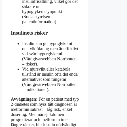
insulinfrisättning, vilket gör det
säkrare ur
hypoglykemisynpunkt
(Socialstyrelsen –
patientinformation).
Insulinets risker
Insulin kan ge hypoglykemi
och viktökning men är effektivt
vid svår hyperglykemi
(Vårdgivarwebben Norrbotten
– risker).
Vid njursvikt eller katabola
tillstånd är insulin ofta det enda
alternativet som fungerar
(Vårdgivarwebben Norrbotten
– indikationer).
Avvägningen:
För en patient med typ
2-diabetes som nyss fått diagnosen är
metformin säkrast – låg risk, enkel
dosering. Men när sjukdomen
progredierar och metformin inte
längre räcker, blir insulin nödvändigt