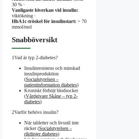
30 % ·
Vanligaste biverkan vid insulin:
viktökning ·
HbA1c-tröskel för insulinstart:
> 70
mmol/mol
Snabböversikt
1
Vad är typ 2-diabetes?
Insulinresistens och minskad
insulinproduktion
(
Socialstyrelsen –
patientinformation diabetes
)
Kroniskt förhöjt blodsocker
(
Vårdgivare Skåne – typ 2-
diabetes
)
2
Varför behövs insulin?
När tabletter och livsstil inte
räcker (
Socialstyrelsen –
riktlinjer diabetes
)