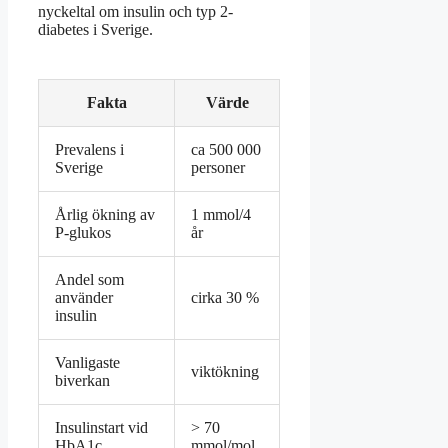
nyckeltal om insulin och typ 2-
diabetes i Sverige.
Fakta
Värde
Prevalens i
ca 500 000
Sverige
personer
Årlig ökning av
1 mmol/4
P-glukos
år
Andel som
använder
cirka 30 %
insulin
Vanligaste
viktökning
biverkan
Insulinstart vid
> 70
HbA1c
mmol/mol