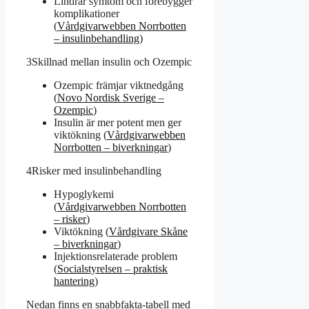
Lindrar symtom och förebygger
komplikationer
(
Vårdgivarwebben Norrbotten
– insulinbehandling
)
3
Skillnad mellan insulin och Ozempic
Ozempic främjar viktnedgång
(
Novo Nordisk Sverige –
Ozempic
)
Insulin är mer potent men ger
viktökning (
Vårdgivarwebben
Norrbotten – biverkningar
)
4
Risker med insulinbehandling
Hypoglykemi
(
Vårdgivarwebben Norrbotten
– risker
)
Viktökning (
Vårdgivare Skåne
– biverkningar
)
Injektionsrelaterade problem
(
Socialstyrelsen – praktisk
hantering
)
Nedan finns en snabbfakta-tabell med