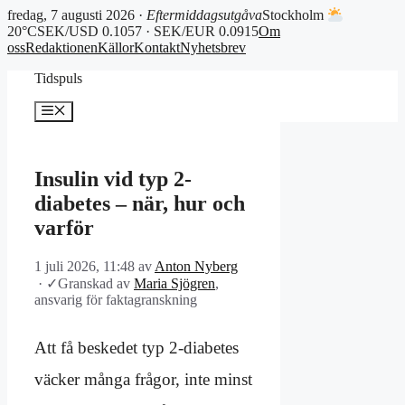
fredag, 7 augusti 2026 ·
Eftermiddagsutgåva
Stockholm
20°C
SEK/USD 0.1057 · SEK/EUR 0.0915
Om
oss
Redaktionen
Källor
Kontakt
Nyhetsbrev
Hoppa
Tidspuls
till
innehåll
Meny
Insulin vid typ 2-
diabetes – när, hur och
varför
1 juli 2026, 11:48
av
Anton Nyberg
·
✓
Granskad av
Maria Sjögren
,
ansvarig för faktagranskning
Att få beskedet typ 2-diabetes
väcker många frågor, inte minst